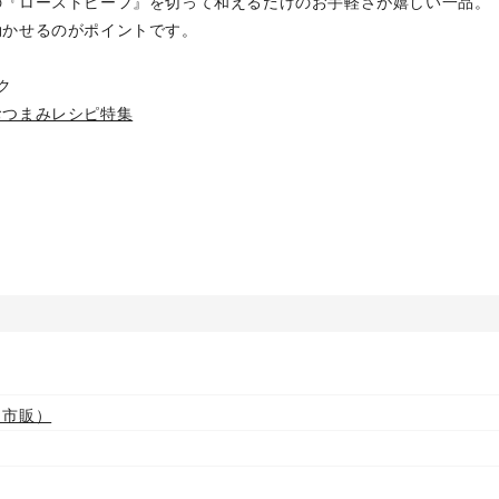
の『ローストビーフ』を切って和えるだけのお手軽さが嬉しい一品。
効かせるのがポイントです。
ク
おつまみレシピ特集
（市販）