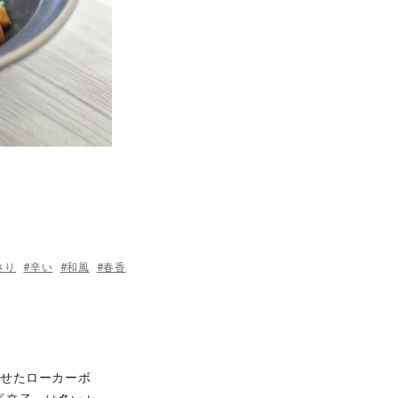
さり
#辛い
#和風
#春香
わせたローカーボ