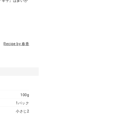
『辛子』は多いか
Recipe by 春香
100g
1パック
小さじ2