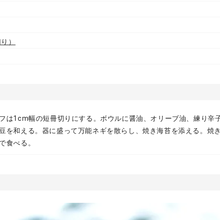
切り）
フは1cm幅の短冊切りにする。ボウルに醤油、オリーブ油、練り辛
豆を和える。器に盛って万能ネギを散らし、焼き海苔を添える。焼
で食べる。