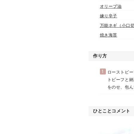
オリーブ油
練り辛子
万能ネギ（小口
焼き海苔
作り方
1
ローストビー
トビーフと納
をのせ、包ん
ひとことコメント