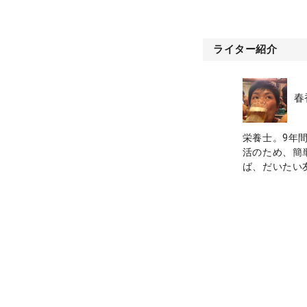
ライター紹介
春
栄養士。9年
活のため、簡
ば、だいたい