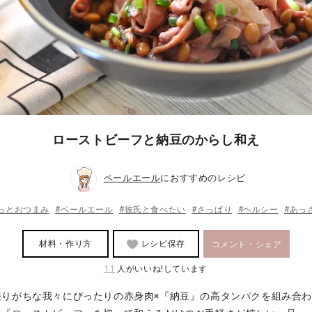
ローストビーフと納豆のからし和え
ペールエール
におすすめのレシピ
っとおつまみ
#ペールエール
#彼氏と食べたい
#さっぱり
#ヘルシー
#あっ
材料・作り方
レシピ保存
コメント・シェア
11
人がいいね!しています
摂りがちな我々にぴったりの赤身肉×『納豆』の高タンパクを組み合