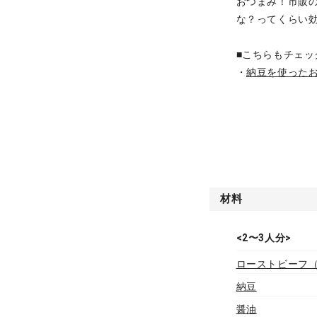
おつまみ！市販
な？ってくらい
■こちらもチェッ
・
納豆を使った
材料
<2〜3人分>
ローストビーフ
納豆
醤油