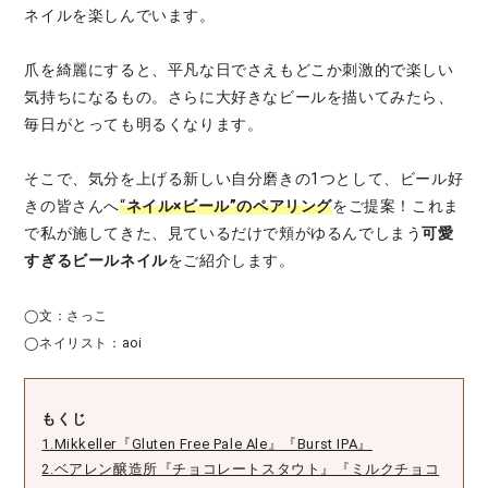
ネイルを楽しんでいます。
爪を綺麗にすると、平凡な日でさえもどこか刺激的で楽しい
気持ちになるもの。さらに大好きなビールを描いてみたら、
毎日がとっても明るくなります。
そこで、気分を上げる新しい自分磨きの1つとして、ビール好
きの皆さんへ
“
ネイル×ビール”のペアリング
をご提案！これま
で私が施してきた、見ているだけで頬がゆるんでしまう
可愛
すぎるビールネイル
をご紹介します。
◯文：さっこ
◯ネイリスト：aoi
もくじ
1.Mikkeller『Gluten Free Pale Ale』『Burst IPA』
2.ベアレン醸造所『チョコレートスタウト』『ミルクチョコ