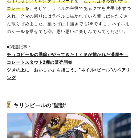
右手には甘いミルクチョコレート
を、
左手にはほろ苦いチョ
コレート
を。そして、ラベルの主役であるクマを片手1本ずつ
入れ、クマの周りにはラベルに描かれている葉っぱをたくさ
ん散りばめました。葉っぱは手描きでもOKですし、ネイル用
のシールを乗せても◎。思い思いに楽しんでみてください。
■関連記事：
チョコビールの季節がやってきた！くまが描かれた濃厚チョ
コレートスタウト2種の販売開始
ツメの上に「おいしい」を描こう。“ネイル×ビール”のペアリ
ング
キリンビールの“聖獣”