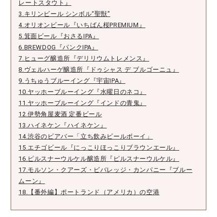
レートスタウト』
3.キリンビール シンボル“聖獣”
4.オリオンビール『いちばん桜PREMIUM』
5.箕面ビール『おさるIPA』
6.BREWDOG『パンクIPA』
7.ヒューグ醸造所『デリリウムトレメンス』
8.ヴェルハーゲ醸造所『ドゥシャス デ ブルゴーニュ』
9.うちゅうブルーイング『宇宙IPA』
10.ヤッホーブルーイング『水曜日のネコ』
11.ヤッホーブルーイング『インドの青鬼』
12.伊勢角屋麦酒 定番ビール
13.ハイネケン『ハイネケン』
14.渋谷のビアバー「立ち飲みビールボーイ」
15.エチゴビール『にっこりほっこりブラウンエール』
16.ピルスナーウルケル醸造所『ピルスナーウルケル』
17.モルソン・クアーズ・ビバレッジ・カンパニー『ブルー
ムーン』
18.【番外編】ポートランド（アメリカ）の空港