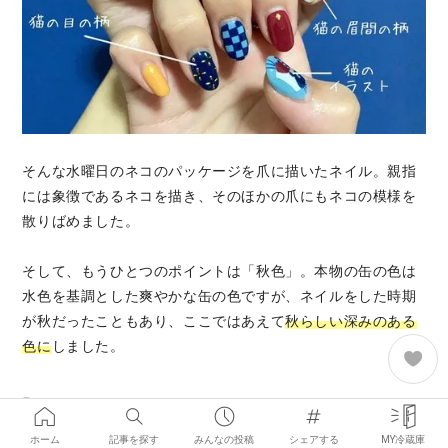
そんな水曜日のネコのパッケージを爪に描いたネイル。親指
には象徴であるネコを描き、そのほかの爪にもネコの模様を
散りばめました。
そして、もうひとつのポイントは「秋色」。本物の缶の色は
水色を基調とした爽やかな缶の色ですが、ネイルをした時期
が秋だったこともあり、ここではあえて
秋らしい深みのある
色に
しました。
ヤッホーブルーイング『インドの青鬼』
ホーム
記事を探す
みんなの投稿
シェアする
MY冷蔵庫