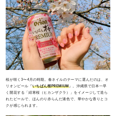
桜が咲く3〜4月の時期。春ネイルのテーマに選んだのは、オ
リオンビール『
いちばん桜PREMIUM
』。沖縄県で日本一早
く開花する「緋寒桜（ヒカンザクラ）」をイメージして造ら
れたビールで、ほんのり赤らんだ液色で、華やかな香りとコ
クが感じられます。