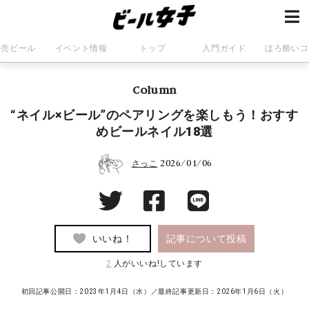
発売ビール
イベント情報
トップ
入門ガイド
ほろ酔いコ
Column
“ネイル×ビール”のペアリングを楽しもう！おすす
めビールネイル18選
2026/01/06
さっこ
いいね！
記事について投稿
2
人がいいね!しています
初回記事公開日：2023年1月4日（水）／最終記事更新日：
2026年1月6日（火）