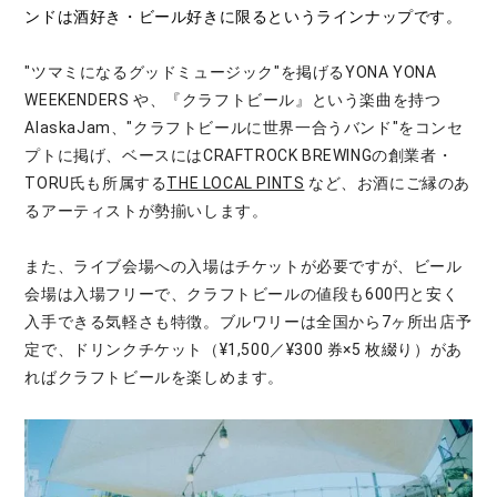
ンドは酒好き・ビール好きに限るというラインナップです。
"ツマミになるグッドミュージック"を掲げるYONA YONA
WEEKENDERS や、『クラフトビール』という楽曲を持つ
AlaskaJam、"クラフトビールに世界一合うバンド"をコンセ
プトに掲げ、ベースにはCRAFTROCK BREWINGの創業者・
TORU氏も所属する
THE LOCAL PINTS
など、お酒にご縁のあ
るアーティストが勢揃いします。
また、ライブ会場への入場はチケットが必要ですが、ビール
会場は入場フリーで、クラフトビールの値段も600円と安く
入手できる気軽さも特徴。ブルワリーは全国から7ヶ所出店予
定で、ドリンクチケット（¥1,500／¥300 券×5 枚綴り）があ
ればクラフトビールを楽しめます。