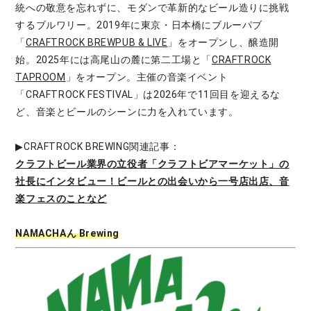
統への敬意を忘れずに、モダンで革新的なビール造りに挑戦
するブルワリー。2019年に東京・日本橋にブルーパブ
「
CRAFTROCK BREWPUB & LIVE
」をオープンし、醸造開
始。2025年には高尾山の麓に第二工場と「
CRAFTROCK
TAPROOM
」をオープン。主催の音楽イベント
「CRAFTROCK FESTIVAL」は2026年で11回目を迎えるな
ど、音楽とビールのシーンに力を入れています。
▶︎CRAFTROCK BREWING関連記事：
クラフトビール業界の立役者「クラフトビアマーケット」の
社長にインタビュー！ビールとの出会いから一号店出店、音
楽フェスのことなど
NAMACHAん Brewing