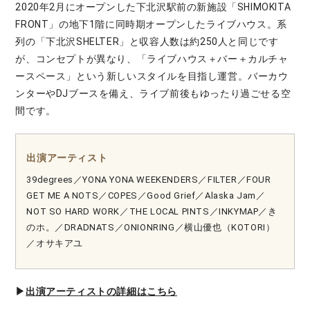
2020年2月にオープンした下北沢駅前の新施設「SHIMOKITA
FRONT」の地下1階に同時期オープンしたライブハウス。系
列の「下北沢SHELTER」と収容人数は約250人と同じです
が、コンセプトが異なり、「ライブハウス＋バー＋カルチャ
ースペース」という新しいスタイルを目指し運営。バーカウ
ンターやDJブースを備え、ライブ前後もゆったり過ごせる空
間です。
出演アーティスト
39degrees／YONA YONA WEEKENDERS／FILTER／FOUR
GET ME A NOTS／COPES／Good Grief／Alaska Jam／
NOT SO HARD WORK／THE LOCAL PINTS／INKYMAP／き
のホ。／DRADNATS／ONIONRING／横山優也（KOTORI）
／オサキアユ
▶︎
出演アーティストの詳細はこちら