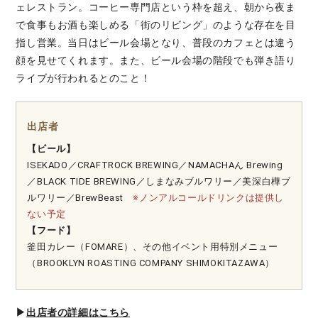
ェレストラン。コーヒー専門店という枠を超え、朝から夜ま
で食事もお酒も楽しめる「街のリビング」のような存在を目
指し営業。当日はビール会場となり、普段のカフェとは違う
顔を見せてくれます。また、ビール会場の階段でも弾き語り
ライブが行われるとのこと！
出店者
【ビール】
ISEKADO／CRAFTROCK BREWING／NAMACHAん Brewing
／BLACK TIDE BREWING／しまなみブルワリー／美深白樺ブ
ルワリー／BrewBeast
※ノンアルコールドリンクは提供し
ない予定
【フード】
釜田カレー（FOMARE）、その他イベント用特別メニュー
（BROOKLYN ROASTING COMPANY SHIMOKITAZAWA）
▶︎
出店者の詳細はこちら