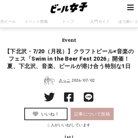
発売ビール
イベント情報
トップ
入門ガイド
ほろ酔いコ
Event
【下北沢・7/20（月祝）】クラフトビール×音楽の
フェス「Swim in the Beer Fest 2026」開催！
夏、下北沢、音楽、ビールが溶け合う特別な1日
2026/07/02
さっこ
いいね！
記事について投稿
0
人がいいね!しています
【AD】