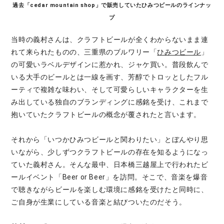
過去
「cedar mountain shop」で販売していたひみつビールのラインナッ
プ
当時の義村さんは、クラフトビールが全くわからないまま連
れて来られたものの、三重県のブルワリー「
ひみつビール
」
の可愛いラベルデザインに惹かれ、ジャケ買い。普段飲んで
いる大手のビールとは一線を画す、芳醇でトロッとしたフル
ーティで複雑な味わい、そして可愛らしいキャラクターを生
み出している独自のブランディングに感銘を受け、これまで
抱いていたクラフトビールの概念が覆されたと言います。
それから「いつかひみつビールと関わりたい」とぼんやり思
いながら、少しずつクラフトビールの存在を知るようになっ
ていた義村さん。そんな最中、日本橋三越屋上で行われたビ
ールイベント「Beer or Beer」を訪問。そこで、音楽を爆音
で聴きながらビールを楽しむ環境に感銘を受けたと同時に、
ご自身が生業にしている音楽と結びついたのだそう。