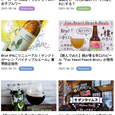
女子ブルワー
れにする？
2019/05/04
2019/05/01
Interview
Column
Brut IPAにリニューアル！サンクト
【飲んでみた】桃が香る辛口のビー
ガーレン『パイナップルエール』夏
ル『Far Yeast Peach Brut』が発売
季限定発売
中
2019/04/25
2019/04/24
Release
Release