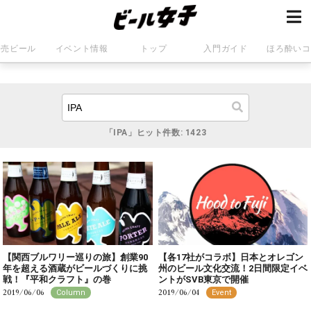
発売ビール
イベント情報
トップ
入門ガイド
ほろ酔いコ
「IPA」ヒット件数: 1423
【関西ブルワリー巡りの旅】創業90
【各17社がコラボ】日本とオレゴン
年を超える酒蔵がビールづくりに挑
州のビール文化交流！2日間限定イベ
戦！『平和クラフト』の巻
ントがSVB東京で開催
2019/06/06
2019/06/04
Column
Event