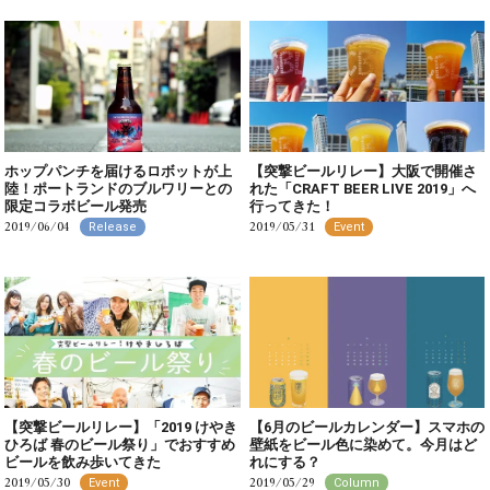
ホップパンチを届けるロボットが上
【突撃ビールリレー】大阪で開催さ
陸！ポートランドのブルワリーとの
れた「CRAFT BEER LIVE 2019」へ
限定コラボビール発売
行ってきた！
2019/06/04
2019/05/31
Release
Event
【突撃ビールリレー】「2019 けやき
【6月のビールカレンダー】スマホの
ひろば 春のビール祭り」でおすすめ
壁紙をビール色に染めて。今月はど
ビールを飲み歩いてきた
れにする？
2019/05/30
2019/05/29
Event
Column