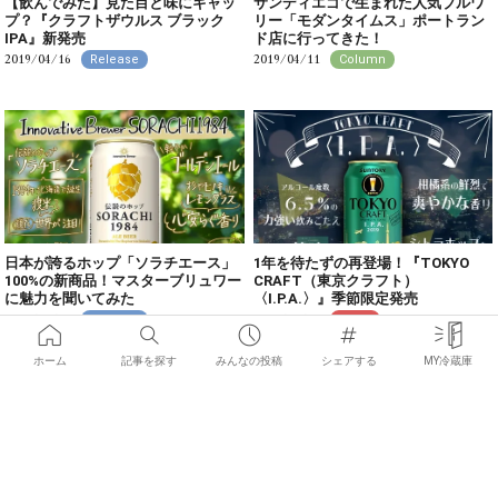
【飲んでみた】見た目と味にギャッ
サンディエゴで生まれた人気ブルワ
プ？『クラフトザウルス ブラック
リー「モダンタイムス」ポートラン
IPA』新発売
ド店に行ってきた！
2019/04/16
2019/04/11
Release
Column
日本が誇るホップ「ソラチエース」
1年を待たずの再登場！『TOKYO
100%の新商品！マスターブリュワー
CRAFT（東京クラフト）
に魅力を聞いてみた
〈I.P.A.〉』季節限定発売
2019/04/08
2019/04/05
Release
News
ホーム
記事を探す
みんなの投稿
シェアする
MY冷蔵庫
×
お気に入りの記事を見つけて
みんなにシェアしよう！