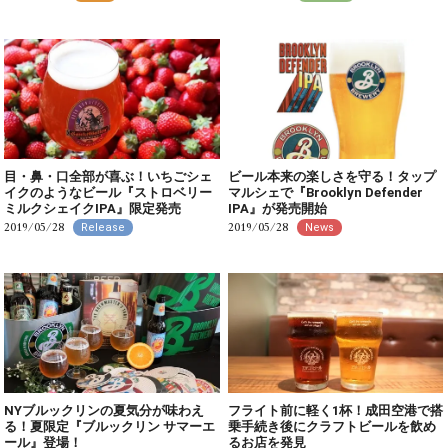
目・鼻・口全部が喜ぶ！いちごシェ
ビール本来の楽しさを守る！タップ
イクのようなビール『ストロベリー
マルシェで『Brooklyn Defender
ミルクシェイクIPA』限定発売
IPA』が発売開始
2019/05/28
2019/05/28
Release
News
NYブルックリンの夏気分が味わえ
フライト前に軽く1杯！成田空港で搭
る！夏限定『ブルックリン サマーエ
乗手続き後にクラフトビールを飲め
ール』登場！
るお店を発見