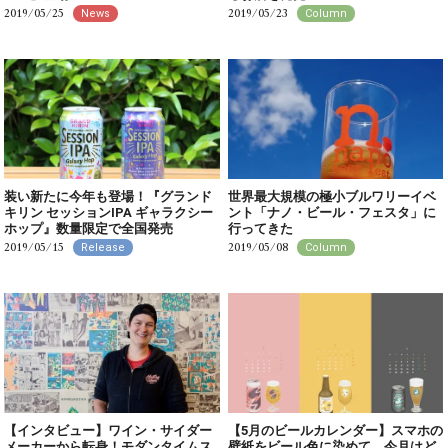
2019/05/25
2019/05/23
News
Column
装い新たに今年も登場！『グランド
世界最大規模の極小ブルワリーイベ
キリン セッションIPA ギャラクシー
ント「ナノ・ビール・フェスタ」に
ホップ』数量限定で全国発売
行ってきた
2019/05/15
2019/05/08
Release
Column
【インタビュー】ワイン・サイダー
【5月のビールカレンダー】スマホの
メーカーから転身！モダンタイムス
壁紙をビール色に染めて。今月はど