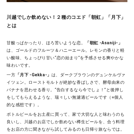
川越でしか飲めない！２種のコエド「朝虹」「月下」
とは
甘酸っぱかったり、ほろ苦いような恋。
「朝虹 -Asaniji-」
は、ゴールドのフルーツ＆ハニーエール。レモンの香りと軽
い酸味、ちょっぴり甘い“恋の始まり”を予感させる爽やかな
味わいです。
一方
「月下 -Gekka-」
は、ダークブラウンのデュンケルヴァ
イツェン。ローストモルトが絶妙な香ばしさで、酵母由来の
バナナを思わせる香り。“告白するなら今でしょ！”と後押し
をしてもらえるような、瑞々しい無濾過ビールです（※個人
的な感想です）。
ボトルビールをお土産に買って、家で大切な人と味わうのも
良いし、川越のお店でしか飲めない樽生ビールを、合う料理
をお店の方に聞きながら試してみるのも日帰り旅ならでは。