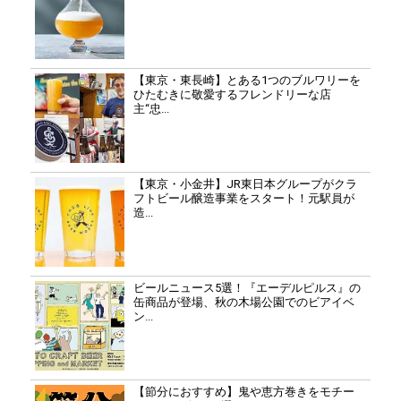
【東京・東長崎】とある1つのブルワリーを
ひたむきに敬愛するフレンドリーな店
主“忠...
【東京・小金井】JR東日本グループがクラ
フトビール醸造事業をスタート！元駅員が
造...
ビールニュース5選！『エーデルピルス』の
缶商品が登場、秋の木場公園でのビアイベ
ン...
【節分におすすめ】鬼や恵方巻きをモチー