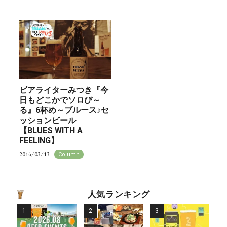
ビアライターみつき『今
日もどこかでソロび～
る』6杯め～ブルース♪セ
ッションビール
【BLUES WITH A
FEELING】
2016/03/13
Column
人気ランキング