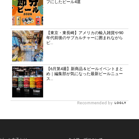
フにしたビール4選
【東京・東長崎】アメリカの輸入雑貨や90
年代前後のサブカルチャーに囲まれながら
ビ...
【6月第4週】新商品＆ビールイベントまと
め｜編集部が気になった最新ビールニュー
ス...
Recommended by