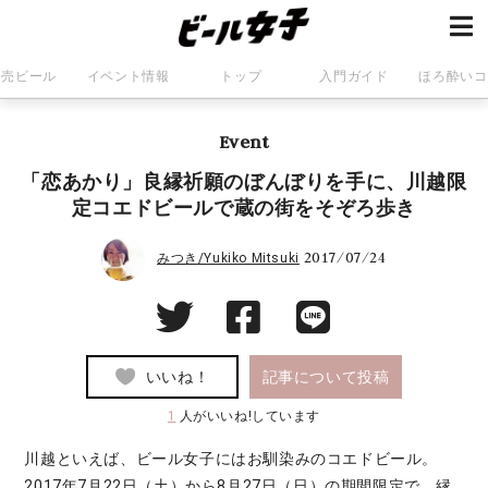
発売ビール
イベント情報
トップ
入門ガイド
ほろ酔いコ
Event
「恋あかり」良縁祈願のぼんぼりを手に、川越限
定コエドビールで蔵の街をそぞろ歩き
2017/07/24
みつき/Yukiko Mitsuki
いいね！
記事について投稿
1
人がいいね!しています
川越といえば、ビール女子にはお馴染みのコエドビール。
2017年7月22日（土）から8月27日（日）の期間限定で、縁