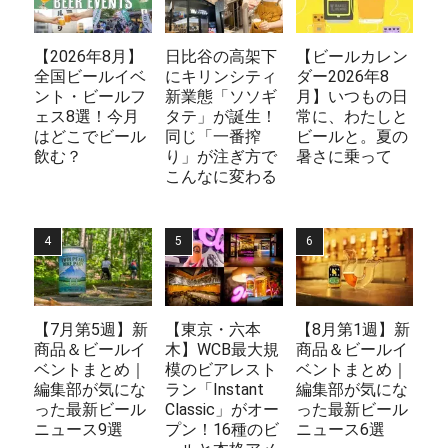
【2026年8月】
日比谷の高架下
【ビールカレン
全国ビールイベ
にキリンシティ
ダー2026年8
ント・ビールフ
新業態「ソソギ
月】いつもの日
ェス8選！今月
タテ」が誕生！
常に、わたしと
はどこでビール
同じ「一番搾
ビールと。夏の
飲む？
り」が注ぎ方で
暑さに乗って
こんなに変わる
【7月第5週】新
【東京・六本
【8月第1週】新
商品＆ビールイ
木】WCB最大規
商品＆ビールイ
ベントまとめ｜
模のビアレスト
ベントまとめ｜
編集部が気にな
ラン「Instant
編集部が気にな
った最新ビール
Classic」がオー
った最新ビール
ニュース9選
プン！16種のビ
ニュース6選