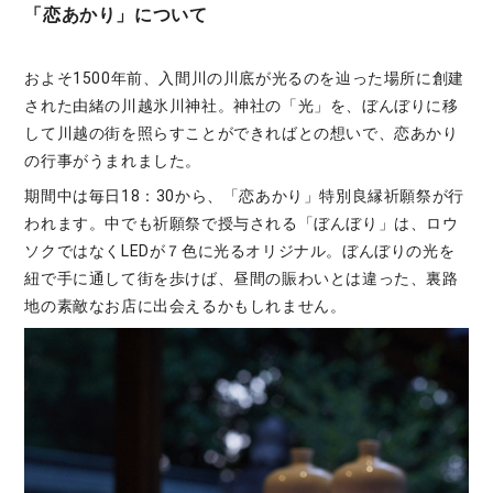
「恋あかり」について
およそ1500年前、入間川の川底が光るのを辿った場所に創建
された由緒の川越氷川神社。神社の「光」を、ぼんぼりに移
して川越の街を照らすことができればとの想いで、恋あかり
の行事がうまれました。
期間中は毎日18：30から、「恋あかり」特別良縁祈願祭が行
われます。中でも祈願祭で授与される「ぼんぼり」は、ロウ
ソクではなくLEDが７色に光るオリジナル。ぼんぼりの光を
紐で手に通して街を歩けば、昼間の賑わいとは違った、裏路
地の素敵なお店に出会えるかもしれません。