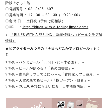
階段上がる 1 階
〇電話番号 ： 03 - 3495 - 6071
〇営業時間 ： 17：30 ～ 23：30（L.O.23：00）
〇定 休 日 ： 土日祝（予約は応相談）
〇URL ：
http://blues-with-a-feeling.jimdo.com/
＞
『 BLUES WITH A FEELING 』詳細情報へ（ビール女子店舗
情報）
★ビアライターみつきの「今日もどこかでソロビール」もく
じ
1 杯め～パンとビール「365日（代々木公園）」～
2 杯め～ビールが飲める！「森の図書室」～
3 杯め～古民家カフェでふにゃ～ん「古民家カフェ蓮月」～
4 杯め～天空の森で昼ビール♪「樹ガーデン・鎌倉」～
5 杯め～COEDOを粋にちょい飲み「日本橋案内所」～