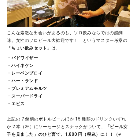
こんな素敵な出会いがあるのも、ソロ飲みならではの醍醐
味。女性のソロビール大歓迎です！ というマスター考案の
「ちょい飲みセット」
は、
・バドワイザー
・ハイネケン
・レーベンブロイ
・ハートランド
・プレミアムモルツ
・スーパードライ
・エビス
上記の 7 銘柄のボトルビールほか 15 種類のドリンクいずれ
か 2 本（杯）にソーセージとスナックがついて、
「ビール女
子を見ました」のひと言で、1,800 円（税込）に！！（※