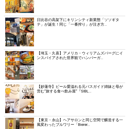
日比谷の高架下にキリンシティ新業態「ソソギタ
テ」が誕生！同じ「一番搾り」が注ぎ方...
【埼玉・久喜】アメリカ・ウィリアムズバーグにイ
ンスパイアされた世界観でハンバーガ...
【妙蓮寺】ビール愛溢れる元バスガイド姉妹と母が
営む“旅する食べ飲み屋“『SIBL...
【東京・永山】ヘアサロンと同じ空間で醸造する一
風変わったブルワリー「Bierer...