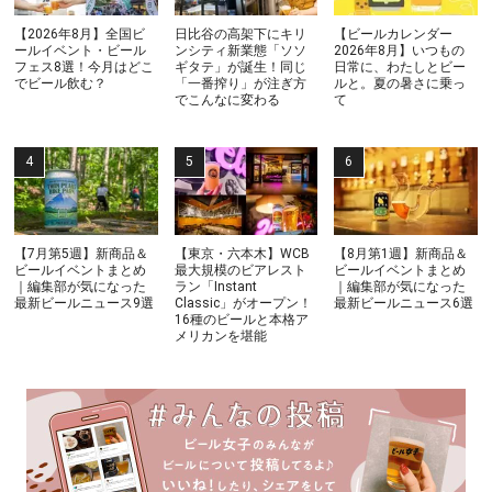
【2026年8月】全国ビ
日比谷の高架下にキリ
【ビールカレンダー
ールイベント・ビール
ンシティ新業態「ソソ
2026年8月】いつもの
フェス8選！今月はどこ
ギタテ」が誕生！同じ
日常に、わたしとビー
でビール飲む？
「一番搾り」が注ぎ方
ルと。夏の暑さに乗っ
でこんなに変わる
て
【7月第5週】新商品＆
【東京・六本木】WCB
【8月第1週】新商品＆
ビールイベントまとめ
最大規模のビアレスト
ビールイベントまとめ
｜編集部が気になった
ラン「Instant
｜編集部が気になった
最新ビールニュース9選
Classic」がオープン！
最新ビールニュース6選
16種のビールと本格ア
メリカンを堪能