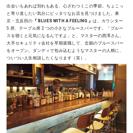
出会いもあれば別れもある、心ざわつくこの季節。ちょこっ
と寄り道したい気分にピッタリなお店を見つけました。東
京・五反田の
『 BLUES WITH A FEELING 』
は、カウンター
5 席、テーブル席 2 つの小さなブルースバーです。「ブルー
スを聴くと元気になるんですよ」と、マスターの西澤さん。
大手セキュリティ会社を早期退職して、念願のブルースバー
をオープン。ダンディで包み込むようなマスターの人柄に、
ついつい人生相談したくなります（笑）。