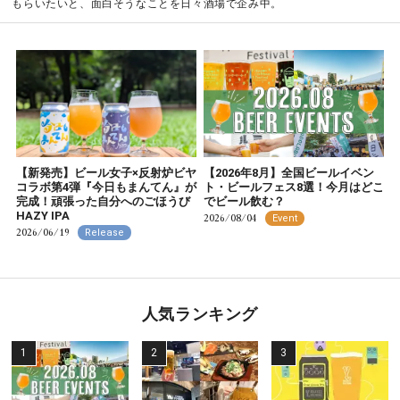
もらいたいと、面白そうなことを日々酒場で企み中。
【新発売】ビール女子×反射炉ビヤ
【2026年8月】全国ビールイベン
コラボ第4弾『今日もまんてん』が
ト・ビールフェス8選！今月はどこ
完成！頑張った自分へのごほうび
でビール飲む？
HAZY IPA
2026/08/04
Event
2026/06/19
Release
人気ランキング