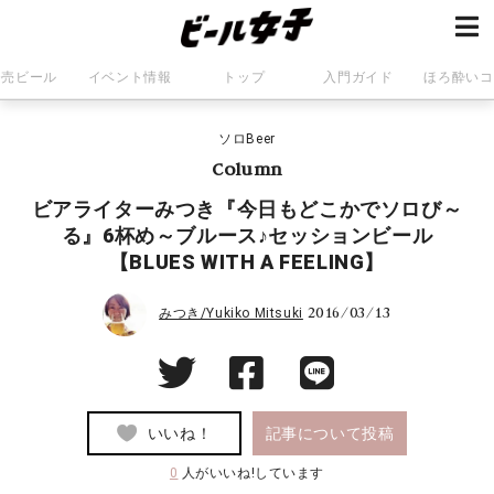
発売ビール
イベント情報
トップ
入門ガイド
ほろ酔いコ
ソロBeer
Column
ビアライターみつき『今日もどこかでソロび～
る』6杯め～ブルース♪セッションビール
【BLUES WITH A FEELING】
2016/03/13
みつき/Yukiko Mitsuki
いいね！
記事について投稿
0
人がいいね!しています