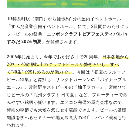
JR錦糸町駅（南口）から徒歩約1分の屋内イベントホール
「すみだ産業会館イベントホール」にて、2日間にわたりクラ
フトビールの祭典「
ニッポンクラフトビアフェスティバル in
すみだ 2026 初夏
」が開催されます。
2006年に始まり、今年でおかげさまで20周年。
日本各地から
20社・40銘柄以上のクラフトビールが勢ぞろいし、すべ
て“樽生”で楽しめるのが魅力です
。今回は「初夏のフルーツ
ビール特集」と銘打ち、サンクトガーレンの『パイナップル
エール』、常陸野ネストビールの『柚子ラガー』、宮崎ひで
じビールの『九州クラフト 日向夏』など、フルーティーで飲
みやすい銘柄が揃います。エアコン完備の屋内会場なので、
梅雨の季節でも天候を気にせず堪能できます。ビールの基礎
知識を学べるセミナーや地元飲食店の出店、バンド演奏も行
われます。