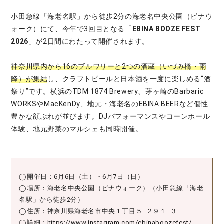
小田急線「海老名駅」から徒歩2分の海老名中央公園（ビナウ
ォーク）にて、今年で3回目となる「
EBINA BOOZE FEST
2026
」が2日間にわたって開催されます。
神奈川県内から16のブルワリーと2つの酒蔵（いづみ橋・雨
降）が集結
し、クラフトビールと日本酒を一度に楽しめる“酒
祭り”です。横浜のTDM 1874 Brewery、茅ヶ崎のBarbaric
WORKSやMacKenDy、地元・海老名のEBINA BEERなど個性
豊かな顔ぶれが並びます。DJパフォーマンスやコーンホール
体験、地元野菜のマルシェも同時開催。
◯開催日：6月6日（土）・6月7日（日）
◯場所：海老名中央公園（ビナウォーク）（小田急線「海老
名駅」から徒歩2分）
◯住所：神奈川県海老名市中央１丁目５−２９１−３
◯詳細：
https://www.instagram.com/ebinaboozefest/