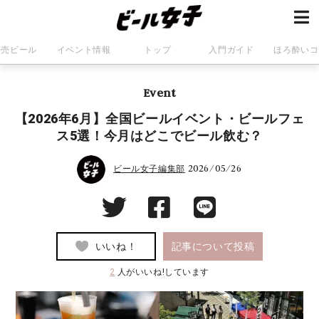
発売ビール
イベント情報
トップ
入門ガイド
ほろ酔いコ
Event
【2026年6月】全国ビールイベント・ビールフェ
ス5選！今月はどこでビール飲む？
2026/05/26
ビール女子編集部
いいね！
記事について投稿
2
人がいいね!しています