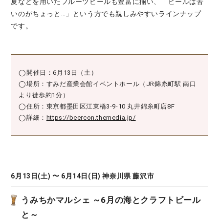
夏などを用いたフルーツビールも豊富に揃い、「ビールは苦
いのがちょっと…」という方でも親しみやすいラインナップ
です。
◯開催日：6月13日（土）
◯場所：すみだ産業会館イベントホール（JR錦糸町駅 南口
より徒歩約1分）
◯住所：東京都墨田区江東橋3-9-10 丸井錦糸町店8F
◯詳細：
https://beercon.themedia.jp/
6月13日(土) 〜 6月14日(日) 神奈川県 藤沢市
うみちかマルシェ ～6月の海とクラフトビール
と～