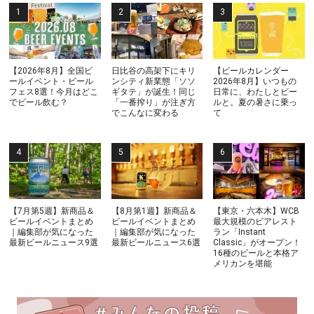
【2026年8月】全国ビ
日比谷の高架下にキリ
【ビールカレンダー
ールイベント・ビール
ンシティ新業態「ソソ
2026年8月】いつもの
フェス8選！今月はどこ
ギタテ」が誕生！同じ
日常に、わたしとビー
でビール飲む？
「一番搾り」が注ぎ方
ルと。夏の暑さに乗っ
でこんなに変わる
て
【7月第5週】新商品＆
【8月第1週】新商品＆
【東京・六本木】WCB
ビールイベントまとめ
ビールイベントまとめ
最大規模のビアレスト
｜編集部が気になった
｜編集部が気になった
ラン「Instant
最新ビールニュース9選
最新ビールニュース6選
Classic」がオープン！
16種のビールと本格ア
メリカンを堪能