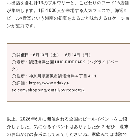
ル出店を含む計13のブルワリーと、こだわりのフード16店舗
が集結します。1日4,000人が来場する人気フェスで、海辺×
ビール×音楽という湘南の初夏をまるごと味わえるロケーショ
ンが魅力です。
◯開催日：6月13日（土）・6月14日（日）
◯場所：鵠沼海浜公園 HUG-RIDE PARK（ハグライドパー
ク）
◯住所：神奈川県藤沢市鵠沼海岸４丁目４−１
◯詳細：
https://www.odakyu-
sc.com/shopping/detail/59?topic=27
以上、2026年6月に開催される全国のビールイベントをご紹
介しました。気になるイベントはありましたか？ ぜひ、週末
のお出かけの参考にしてみてくださいね。家飲みでは体験で