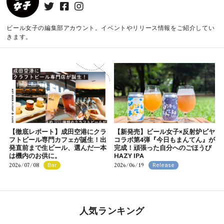
ビール女子の編集部アカウント。イベントやリリース情報をご紹介してい
きます。
【徹底レポート】成田空港にクラ
【新発売】ビール女子×反射炉ビヤ
フトビール専門カフェが誕生！出
コラボ第4弾『今日もまんてん』が
発直前まで生ビール、選んだ一本
完成！頑張った自分へのごほうび
は機内のお供に。
HAZY IPA
2026/07/08
2026/06/19
Bar
Release
人気ランキング