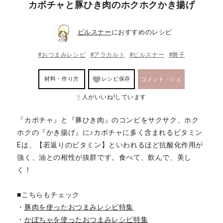
カボチャと豚ひき肉のホクホクかき揚げ
ピルスナー
におすすめのレシピ
#おつまみレシピ
#アラカルト
#ピルスナー
#舞子
材料・作り方
レシピ保存
コメント・シェ
9
人がいいね!しています
ア
『カボチャ』と『豚ひき肉』のコンビをサクサク、ホク
ホクの『かき揚げ』に♪カボチャに多く含まれるビタミン
Eは、【若返りのビタミン】といわれるほど抗酸化作用が
強く、油との相性が抜群です。食べて、飲んで、美し
く！
■こちらもチェック
・
豚肉を使ったおつまみレシピ特集
・
かぼちゃを使ったおつまみレシピ特集