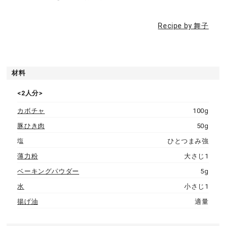
Recipe by 舞子
材料
<2人分>
カボチャ
100g
豚ひき肉
50g
塩
ひとつまみ強
薄力粉
大さじ1
ベーキングパウダー
5g
水
小さじ1
揚げ油
適量