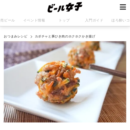
発売ビール
イベント情報
トップ
入門ガイド
ほろ酔いコ
おつまみレシピ
カボチャと豚ひき肉のホクホクかき揚げ