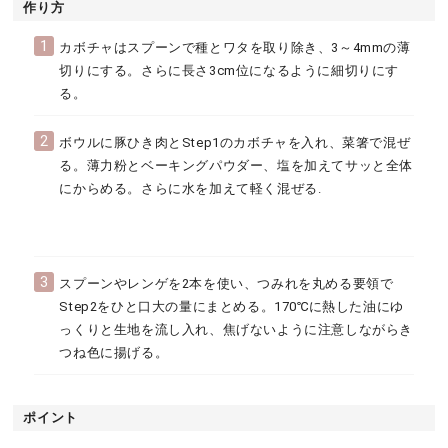
作り方
1
カボチャはスプーンで種とワタを取り除き、3～4mmの薄
切りにする。さらに長さ3cm位になるように細切りにす
る。
2
ボウルに豚ひき肉とStep1のカボチャを入れ、菜箸で混ぜ
る。薄力粉とベーキングパウダー、塩を加えてサッと全体
にからめる。さらに水を加えて軽く混ぜる.
3
スプーンやレンゲを2本を使い、つみれを丸める要領で
Step2をひと口大の量にまとめる。170℃に熱した油にゆ
っくりと生地を流し入れ、焦げないように注意しながらき
つね色に揚げる。
ポイント