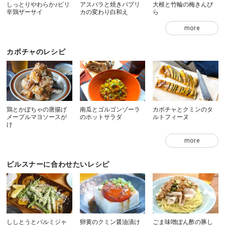
しっとりやわらか♪ピリ
アスパラと焼きパプリ
大根と竹輪の梅きんぴ
辛鶏ザーサイ
カの変わり白和え
ら
more
カボチャのレシピ
鶏とかぼちゃの唐揚げ
南瓜とゴルゴンゾーラ
カボチャとクミンのタ
メープルマヨソースが
のホットサラダ
ルトフィーヌ
け
more
ピルスナーに合わせたいレシピ
ししとうとパルミジャ
卵黄のクミン醤油漬け
ごま味噌ぽん酢の豚し