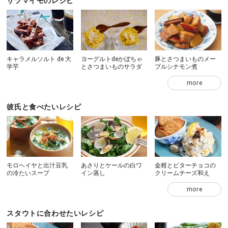
サツマイモのレシピ
キャラメルソルト de 大
ヨーグルトdeかぼちゃ
豚とさつまいものメー
学芋
とさつまいものサラダ
プルシナモン煮
more
彼氏と食べたいレシピ
モロヘイヤと出汁豆乳
あさりとケールの白ワ
金柑とビターチョコの
の冷たいスープ
イン蒸し
クリームチーズ和え
more
スタウトに合わせたいレシピ