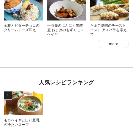
金柑とビターチョコの
手羽先のにんにく黒酢
たまご味噌のチーズト
クリームチーズ和え
煮 おまけのもずくモロ
ースト アスパラを添え
ヘイヤ
て
more
人気レシピランキング
モロヘイヤと出汁豆乳
の冷たいスープ