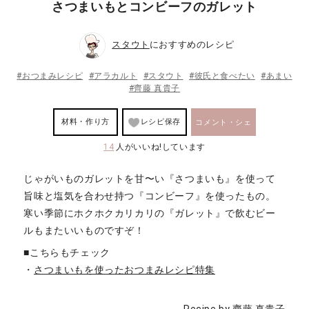
さつまいもとコンビーフのガレット
スタウト
におすすめのレシピ
#おつまみレシピ
#アラカルト
#スタウト
#彼氏と食べたい
#あまい
#齊藤 真貴子
材料・作り方
レシピ保存
コメント・シェ
14
人がいいね!しています
ア
じゃがいものガレットを甘〜い『さつまいも』を使って
旨味と塩気を合わせ持つ『コンビーフ』を使ったもの。
寒い季節にホクホクカリカリの『ガレット』で飲むビー
ルもまたいいものですぞ！
■こちらもチェック
・
さつまいもを使ったおつまみレシピ特集