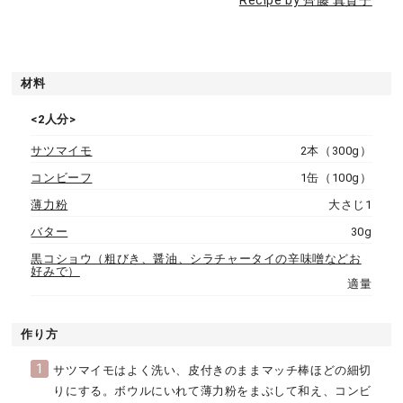
Recipe by 齊藤 真貴子
材料
<2人分>
サツマイモ
2本（300g）
コンビーフ
1缶（100g）
薄力粉
大さじ1
バター
30g
黒コショウ（粗びき、醤油、シラチャータイの辛味噌などお
好みで）
適量
作り方
1
サツマイモはよく洗い、皮付きのままマッチ棒ほどの細切
りにする。ボウルにいれて薄力粉をまぶして和え、コンビ