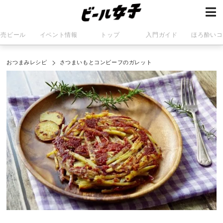
発売ビール
イベント情報
トップ
入門ガイド
ほろ酔いコ
おつまみレシピ
さつまいもとコンビーフのガレット