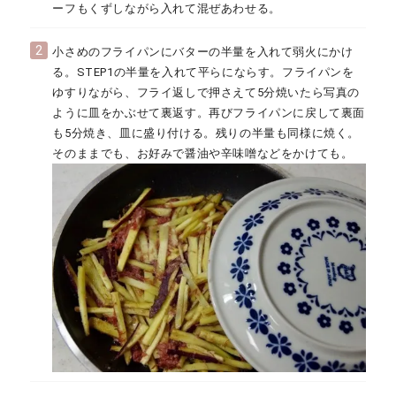
ーフもくずしながら入れて混ぜあわせる。
2
小さめのフライパンにバターの半量を入れて弱火にかけ
る。STEP1の半量を入れて平らにならす。フライパンを
ゆすりながら、フライ返しで押さえて5分焼いたら写真の
ように皿をかぶせて裏返す。再びフライパンに戻して裏面
も5分焼き、皿に盛り付ける。残りの半量も同様に焼く。
そのままでも、お好みで醤油や辛味噌などをかけても。