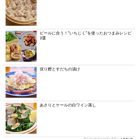
ビールに合う！“いちじく”を使ったおつまみレシピ
3選
戻り鰹とすだちの漬け
あさりとケールの白ワイン蒸し