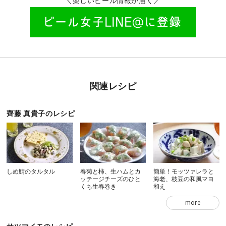
＼楽しいビール情報が届く／
関連レシピ
齊藤 真貴子のレシピ
しめ鯖のタルタル
春菊と柿、生ハムとカ
簡単！モッツァレラと
ッテージチーズのひと
海老、枝豆の和風マヨ
くち生春巻き
和え
more