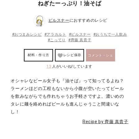
ねぎたーっぷり！油そば
ピルスナー
におすすめのレシピ
#おつまみレシピ
#アラカルト
#ピルスナー
#おうちで一人飲み
#こってり
#齊藤 真貴子
材料・作り方
レシピ保存
コメント・シェ
13
人がいいね!しています
ア
オシャレなビール女子も『油そば』って知ってるよね？
ラーメンほどの工程もないから小腹が空いたってビール
を飲みながらでも作れちゃうお手軽さですよ。濃いめの
タレに麺を絡めればビールも進んじゃうこと間違いな
し！
Recipe by 齊藤 真貴子