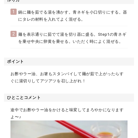
1
鍋に麺を茹でる湯を沸かす。青ネギを小口切りにする。器
にタレの材料を入れてよく混ぜる。
2
麺を表示通りに茹でて湯を切り器に盛る。Step1の青ネギ
を乗せ中央に卵黄を乗せる。いただく時によく混ぜる。
ポイント
お酢やラー油、お箸もスタンバイして麺が茹で上がったらす
ぐに湯切りしてアツアツを召し上がれ！
ひとことコメント
途中でお酢やラー油をかけると味変してまろやかになります
よ〜♪