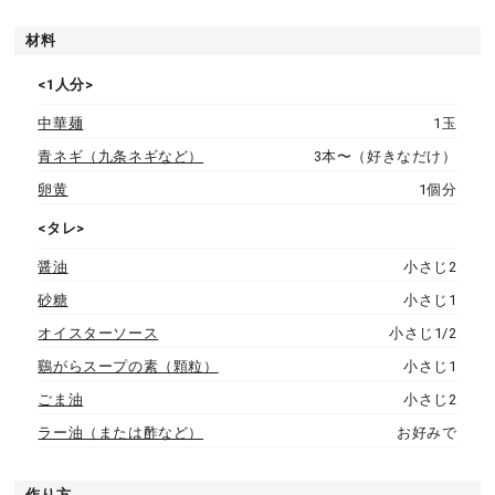
材料
<1人分>
中華麺
1玉
青ネギ（九条ネギなど）
3本〜（好きなだけ）
卵黄
1個分
<タレ>
醤油
小さじ2
砂糖
小さじ1
オイスターソース
小さじ1/2
鷄がらスープの素（顆粒）
小さじ1
ごま油
小さじ2
ラー油（または酢など）
お好みで
作り方