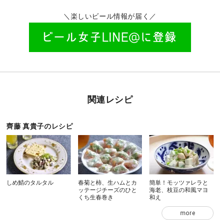
＼楽しいビール情報が届く／
関連レシピ
齊藤 真貴子のレシピ
しめ鯖のタルタル
春菊と柿、生ハムとカ
簡単！モッツァレラと
ッテージチーズのひと
海老、枝豆の和風マヨ
くち生春巻き
和え
more