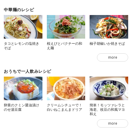
中華麺のレシピ
タコとレモンの塩焼き
桜えびとパクチーの和
柚子胡椒いか焼きそば
そば
え麺
more
おうちで一人飲みレシピ
卵黄のクミン醤油漬け
クリームシチューで！
簡単！モッツァレラと
のせ湯豆腐
白いねこまんまドリア
海老、枝豆の和風マヨ
和え
more