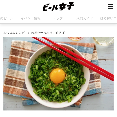
発売ビール
イベント情報
トップ
入門ガイド
ほろ酔いコ
おつまみレシピ
ねぎたーっぷり！油そば