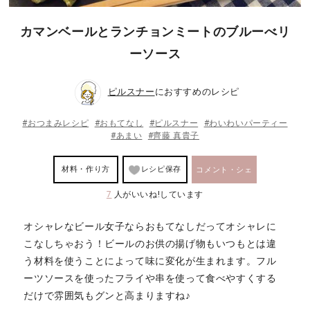
カマンベールとランチョンミートのブルーべリ
ーソース
ピルスナー
におすすめのレシピ
#おつまみレシピ
#おもてなし
#ピルスナー
#わいわいパーティー
#あまい
#齊藤 真貴子
材料・作り方
レシピ保存
コメント・シェ
7
人がいいね!しています
ア
オシャレなビール女子ならおもてなしだってオシャレに
こなしちゃおう！ビールのお供の揚げ物もいつもとは違
う材料を使うことによって味に変化が生まれます。フル
ーツソースを使ったフライや串を使って食べやすくする
だけで雰囲気もグンと高まりますね♪