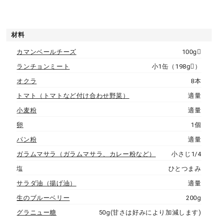
材料
カマンベールチーズ
100g
ランチョンミート
小1缶（198g）
オクラ
8本
トマト（トマトなど付け合わせ野菜）
適量
小麦粉
適量
卵
1個
パン粉
適量
ガラムマサラ（ガラムマサラ、カレー粉など）
小さじ1/4
塩
ひとつまみ
サラダ油（揚げ油）
適量
生のブルーベリー
200g
グラニュー糖
50g(甘さは好みにより加減します)