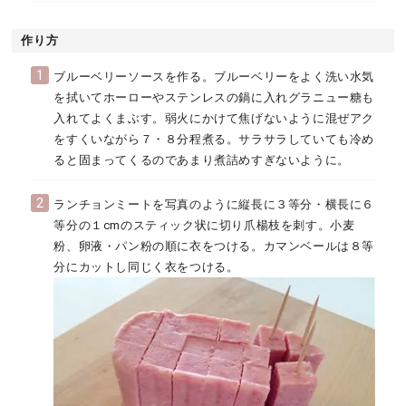
作り方
1
ブルーベリーソースを作る。ブルーベリーをよく洗い水気
を拭いてホーローやステンレスの鍋に入れグラニュー糖も
入れてよくまぶす。弱火にかけて焦げないように混ぜアク
をすくいながら７・８分程煮る。サラサラしていても冷め
ると固まってくるのであまり煮詰めすぎないように。
2
ランチョンミートを写真のように縦長に３等分・横長に６
等分の１cmのスティック状に切り爪楊枝を刺す。小麦
粉、卵液・パン粉の順に衣をつける。カマンベールは８等
分にカットし同じく衣をつける。