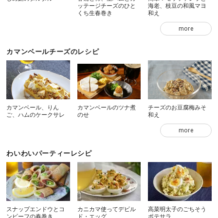
ッテージチーズのひと
海老、枝豆の和風マヨ
くち生春巻き
和え
more
カマンベールチーズのレシピ
カマンベール、りん
カマンベールのツナ煮
チーズのお豆腐梅みそ
ご、ハムのケークサレ
のせ
和え
more
わいわいパーティーレシピ
スナップエンドウとコ
カニカマ使ってデビル
高菜明太子のごちそう
ンビーフの春巻き
ド・エッグ
ポテサラ