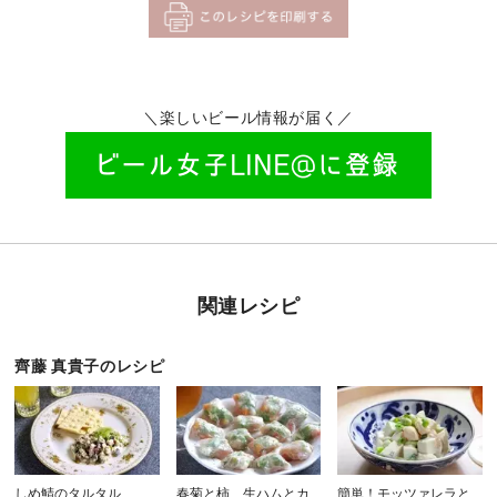
＼楽しいビール情報が届く／
関連レシピ
齊藤 真貴子のレシピ
しめ鯖のタルタル
春菊と柿、生ハムとカ
簡単！モッツァレラと