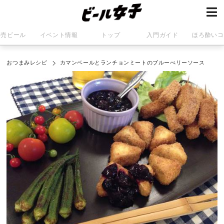
発売ビール
イベント情報
トップ
入門ガイド
ほろ酔いコ
おつまみレシピ
カマンベールとランチョンミートのブルーべリーソース