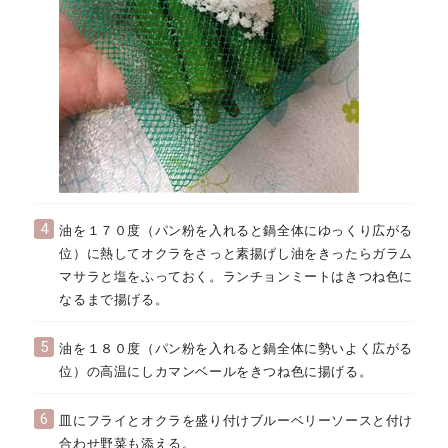
4
油を１７０度（パン粉を入れると鍋全体にゆっくり広がる
位）に熱してオクラをさっと素揚げし油をきったらガラム
マサラと塩をふっておく。ランチョンミートはきつね色に
なるまで揚げる。
5
油を１８０度（パン粉を入れると鍋全体に勢いよく広がる
位）の高温にしカマンベールをきつね色に揚げる。
6
皿にフライとオクラを盛り付けブルーベリーソースと付け
合わせ野菜も添える。