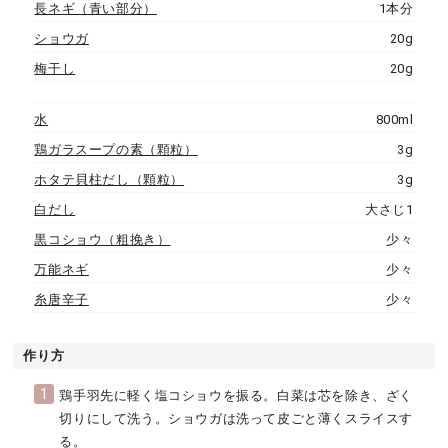
長ネギ（青い部分）
1本分
ショウガ
20g
梅干し
20g
水
800ml
鶏ガラスープの素（顆粒）
3g
ホタテ貝柱だし（顆粒）
3g
白だし
大さじ1
黒コショウ（粗挽き）
少々
万能ネギ
少々
糸唐辛子
少々
作り方
1
鶏手羽先に軽く塩コショウを振る。白菜は芯を除き、ざく
切りにして洗う。ショウガは洗って皮ごと薄くスライスす
る。