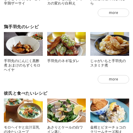
辛鶏ザーサイ
カの変わり白和え
ら
more
鶏手羽先のレシピ
手羽先のにんにく黒酢
手羽先のネギ塩ダレ
じゃがいもと手羽先の
煮 おまけのもずくモロ
スタミナ煮
ヘイヤ
more
彼氏と食べたいレシピ
モロヘイヤと出汁豆乳
あさりとケールの白ワ
金柑とビターチョコの
の冷たいスープ
イン蒸し
クリームチーズ和え