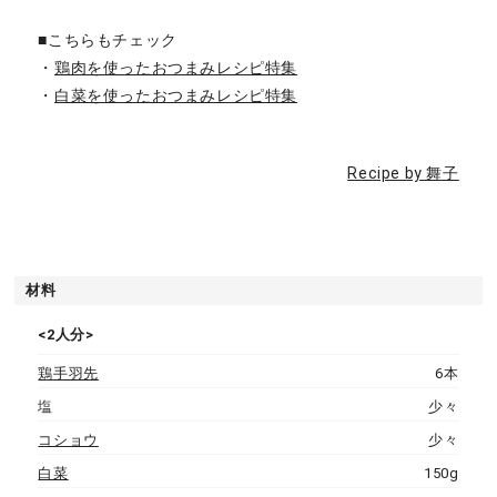
■こちらもチェック
・
鶏肉を使ったおつまみレシピ特集
・
白菜を使ったおつまみレシピ特集
Recipe by 舞子
材料
<2人分>
鶏手羽先
6本
塩
少々
コショウ
少々
白菜
150g