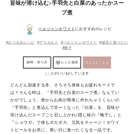
旨味が溶け込む♪手羽先と白菜のあったかスー
プ煮
ベルジャンホワイト
におすすめのレシピ
#おつまみレシピ
#アラカルト
#ベルジャンホワイト
#彼氏と食べたい
#舞子
材料・作り方
レシピ保存
コメント・シェ
11
人がいいね!しています
ア
どんどん加速する冬、そろそろ身体もお疲れモードで
は？そんな時は、『手羽先と白菜のスープ煮』なんてい
かがでしょう。骨からお肉が簡単に外れちゃうくらいの
『手羽先』と煮込んで甘ーくなった『白菜』を、旨味が
溶け込んだスープごと召し上がれ♪隠し味の『梅干し』と
『ショウガ』で体もポカポカ、元気をチャージ！ホワイ
トビールをお供に、寒い日に食べたくなる一品です。