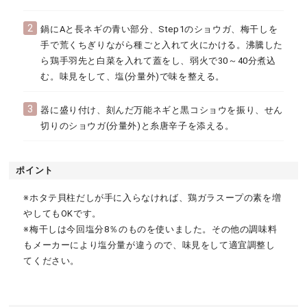
2
鍋にAと長ネギの青い部分、Step1のショウガ、梅干しを
手で荒くちぎりながら種ごと入れて火にかける。沸騰した
ら鶏手羽先と白菜を入れて蓋をし、弱火で30～40分煮込
む。味見をして、塩(分量外)で味を整える。
3
器に盛り付け、刻んだ万能ネギと黒コショウを振り、せん
切りのショウガ(分量外)と糸唐辛子を添える。
ポイント
※ホタテ貝柱だしが手に入らなければ、鶏ガラスープの素を増
やしてもOKです。
※梅干しは今回塩分8％のものを使いました。その他の調味料
もメーカーにより塩分量が違うので、味見をして適宜調整し
てください。