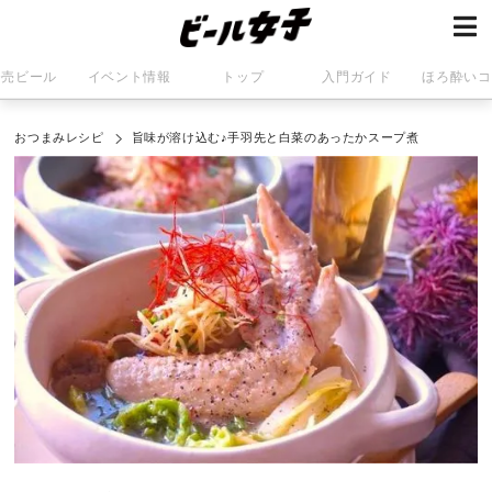
発売ビール
イベント情報
トップ
入門ガイド
ほろ酔いコ
おつまみレシピ
旨味が溶け込む♪手羽先と白菜のあったかスープ煮