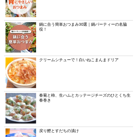
鍋に合う簡単おつまみ30選｜鍋パーティーの名脇
役！
クリームシチューで！白いねこまんまドリア
春菊と柿、生ハムとカッテージチーズのひとくち生
春巻き
戻り鰹とすだちの漬け