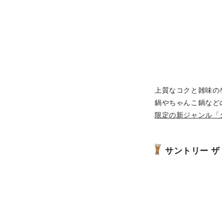
上質なコクと雑味の
鍋やちゃんこ鍋など
限定の新ジャンル「
サントリー ザ