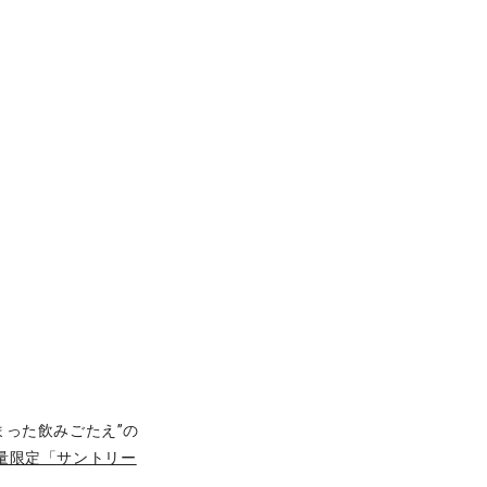
った飲みごたえ”の
量限定「サントリー