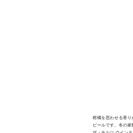
柑橘を思わせる香り
ビールです。冬の家
ザ・モルツ ウイン