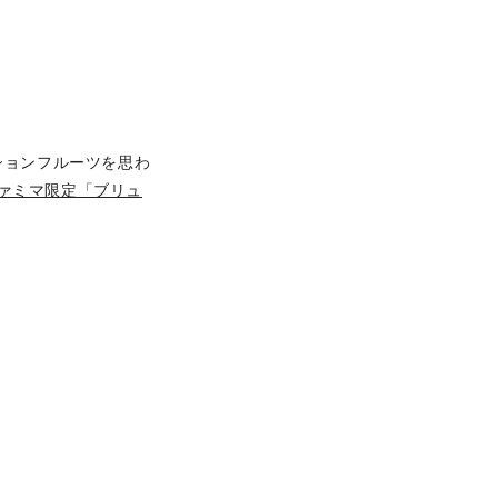
ションフルーツを思わ
ァミマ限定「ブリュ