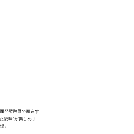
上面発酵酵母で醸造す
た後味”が楽しめま
登場
』