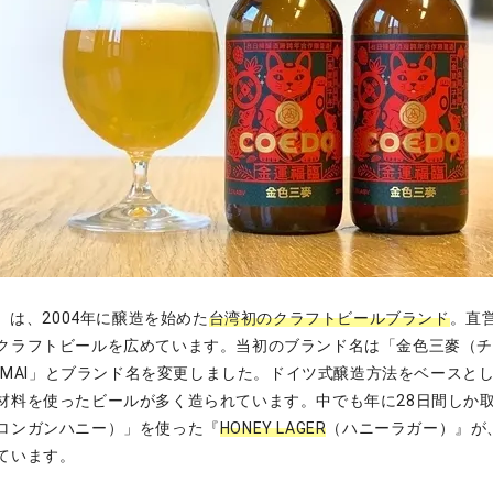
）は、2004年に醸造を始めた
台湾初のクラフトビールブランド
。直
クラフトビールを広めています。当初のブランド名は「金色三麥（
UNMAI」とブランド名を変更しました。ドイツ式醸造方法をベースと
材料を使ったビールが多く造られています。中でも年に28日間しか
ロンガンハニー）」を使った『
HONEY LAGER
（ハニーラガー）』が
ています。