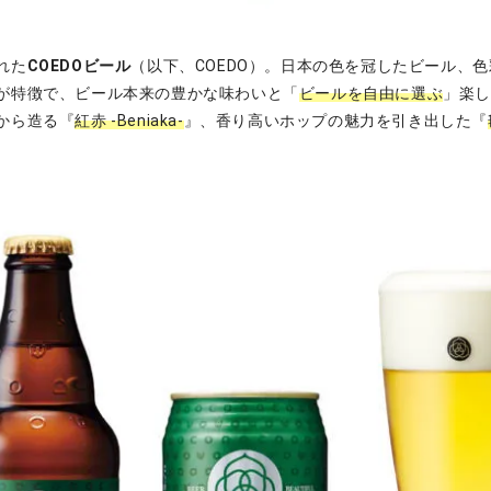
れた
COEDOビール
（以下、COEDO）。日本の色を冠したビール、
が特徴で、ビール本来の豊かな味わいと「
ビールを自由に選ぶ
」楽
から造る『
紅赤 -Beniaka-
』、香り高いホップの魅力を引き出した『