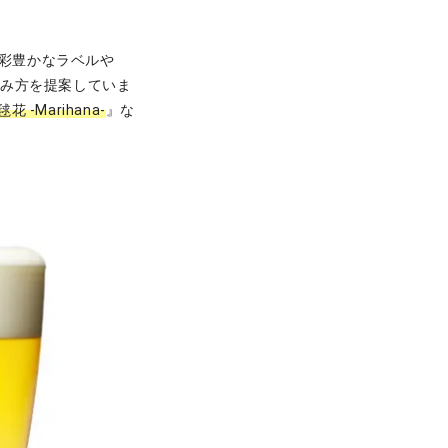
色彩豊かなラベルや
しみ方を提案していま
毬花 -Marihana-
』な