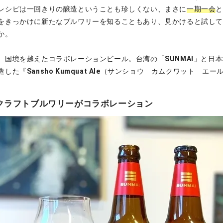
レシピは一回きりの醸造ということも珍しくない、まさに
一期一会
をきっかけに新たなブルワリーを知ることもあり、見かけると試し
か。
、国境を越えたコラボレーションビール。台湾の「
SUNMAI
」と日本
造した『
Sansho Kumquat Ale
（サンショウ カムクワット エー
クラフトブルワリーがコラボレーション