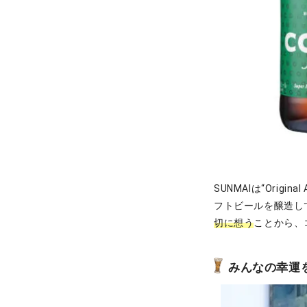
SUNMAIは“Origina
フトビールを醸造し
切に想う
ことから、
みんなの幸運