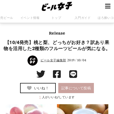
発売ビール
イベント情報
トップ
入門ガイド
ほろ酔いコ
Release
【10/4発売】桃と梨、どっちがお好き？訳あり果
物を活用した2種類のフルーツビールが気になる。
2019/10/04
ビール女子編集部
いいね！
記事について投稿
1
人がいいね!しています