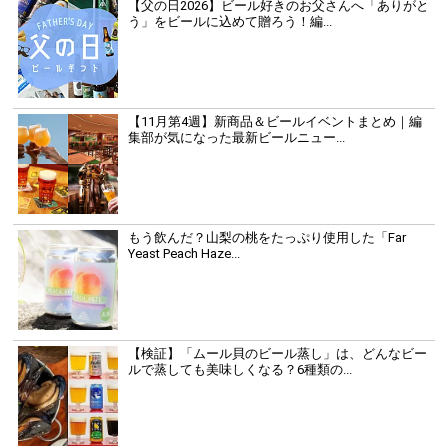
【父の日2026】ビール好きのお父さんへ「ありがと
う」をビールに込めて贈ろう！編...
【11月第4週】新商品＆ビールイベントまとめ｜編
集部が気になった最新ビールニュー...
もう飲んだ？山梨の桃をたっぷり使用した「Far
Yeast Peach Haze...
【検証】「ムール貝のビール蒸し」は、どんなビー
ルで蒸しても美味しくなる？6種類の...