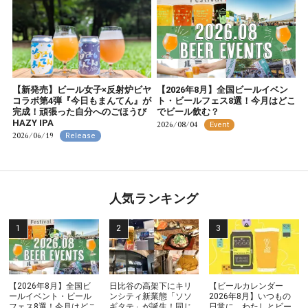
【新発売】ビール女子×反射炉ビヤ
【2026年8月】全国ビールイベン
コラボ第4弾『今日もまんてん』が
ト・ビールフェス8選！今月はどこ
完成！頑張った自分へのごほうび
でビール飲む？
HAZY IPA
2026/08/04
Event
2026/06/19
Release
人気ランキング
【2026年8月】全国ビ
日比谷の高架下にキリ
【ビールカレンダー
ールイベント・ビール
ンシティ新業態「ソソ
2026年8月】いつもの
フェス8選！今月はどこ
ギタテ」が誕生！同じ
日常に、わたしとビー