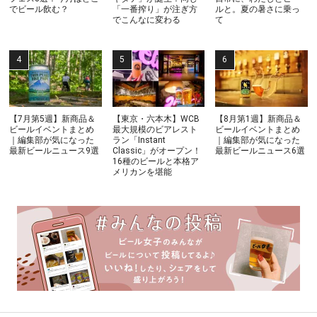
でビール飲む？
「一番搾り」が注ぎ方
ルと。夏の暑さに乗っ
でこんなに変わる
て
【7月第5週】新商品＆
【東京・六本木】WCB
【8月第1週】新商品＆
ビールイベントまとめ
最大規模のビアレスト
ビールイベントまとめ
｜編集部が気になった
ラン「Instant
｜編集部が気になった
最新ビールニュース9選
Classic」がオープン！
最新ビールニュース6選
16種のビールと本格ア
メリカンを堪能