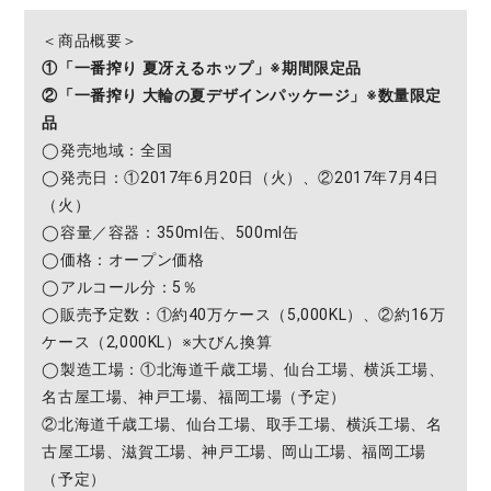
＜商品概要＞
①「一番搾り 夏冴えるホップ」※期間限定品
②「一番搾り 大輪の夏デザインパッケージ」※数量限定
品
◯発売地域：全国
◯発売日：①2017年6月20日（火）、②2017年7月4日
（火）
◯容量／容器：350ml缶、500ml缶
◯価格：オープン価格
◯アルコール分：5％
◯販売予定数：①約40万ケース（5,000KL）、②約16万
ケース（2,000KL）※大びん換算
◯製造工場：①北海道千歳工場、仙台工場、横浜工場、
名古屋工場、神戸工場、福岡工場（予定）
②北海道千歳工場、仙台工場、取手工場、横浜工場、名
古屋工場、滋賀工場、神戸工場、岡山工場、福岡工場
（予定）