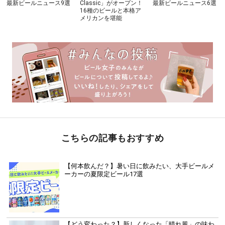
最新ビールニュース9選
Classic」がオープン！
最新ビールニュース6選
16種のビールと本格ア
メリカンを堪能
こちらの記事もおすすめ
【何本飲んだ？】暑い日に飲みたい、大手ビールメ
ーカーの夏限定ビール17選
【どう変わった？】新しくなった「晴れ風」の味わ