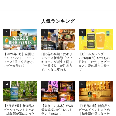
人気ランキング
【2026年8月】全国ビ
日比谷の高架下にキリ
【ビールカレンダー
ールイベント・ビール
ンシティ新業態「ソソ
2026年8月】いつもの
フェス8選！今月はどこ
ギタテ」が誕生！同じ
日常に、わたしとビー
でビール飲む？
「一番搾り」が注ぎ方
ルと。夏の暑さに乗っ
でこんなに変わる
て
【7月第5週】新商品＆
【東京・六本木】WCB
【8月第1週】新商品＆
ビールイベントまとめ
最大規模のビアレスト
ビールイベントまとめ
｜編集部が気になった
ラン「Instant
｜編集部が気になった