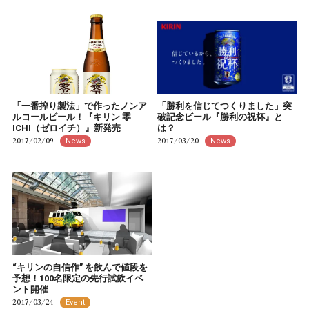
「一番搾り製法」で作ったノンア
「勝利を信じてつくりました」突
ルコールビール！『キリン 零
破記念ビール『勝利の祝杯』と
ICHI（ゼロイチ）』新発売
は？
2017/02/09
2017/03/20
News
News
“キリンの自信作” を飲んで値段を
予想！100名限定の先行試飲イベ
ント開催
2017/03/24
Event