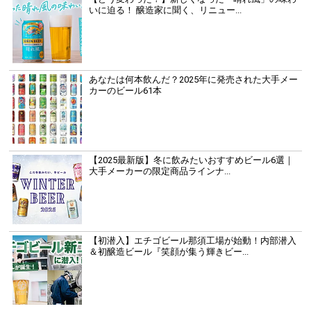
いに迫る！ 醸造家に聞く、リニュー...
あなたは何本飲んだ？2025年に発売された大手メー
カーのビール61本
【2025最新版】冬に飲みたいおすすめビール6選｜
大手メーカーの限定商品ラインナ...
【初潜入】エチゴビール那須工場が始動！内部潜入
＆初醸造ビール『笑顔が集う輝きビー...