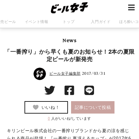
発売ビール
イベント情報
トップ
入門ガイド
ほろ酔いコ
News
「一番搾り」から早くも夏のお知らせ！2本の夏限
定ビールが新発売
2017/03/31
ビール女子編集部
いいね！
記事について投稿
0
人がいいね!しています
キリンビール株式会社の一番搾りブランドから夏の涼を感じ
られる商品が登場！ 『一番搾り 夏冴えるホップ』が2017年6