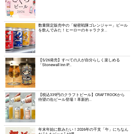
数量限定販売中の「秘密戦隊ゴレンジャー」ビール
を飲んでみた！ヒーローのキャラクタ...
【5/26発売】すべての人が自分らしく楽しめる
「Stonewall Inn IP...
【税込339円のクラフトビール】CRAFTROCKから
待望の缶ビール登場！革新的...
年末年始に飲みたい！2026年の干支「午」にちなん