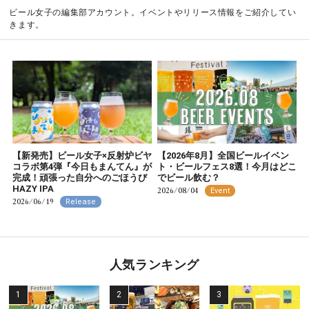
ビール女子の編集部アカウント。イベントやリリース情報をご紹介してい
きます。
【新発売】ビール女子×反射炉ビヤ
【2026年8月】全国ビールイベン
コラボ第4弾『今日もまんてん』が
ト・ビールフェス8選！今月はどこ
完成！頑張った自分へのごほうび
でビール飲む？
HAZY IPA
2026/08/04
Event
2026/06/19
Release
人気ランキング