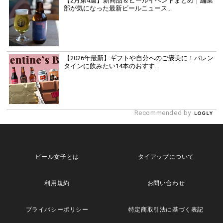
【2月第4週】新商品＆ビールイベントまとめ｜編集
部が気になった最新ビールニュース...
【2026年最新】ギフトや自分へのご褒美に！バレン
タインに飲みたい14本のおすす...
Recommended by
ビール女子とは
タイアップについて
利用規約
お問い合わせ
プライバシーポリシー
特定商取引法に基づく表記