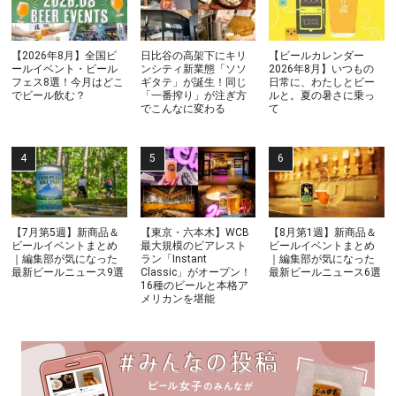
【2026年8月】全国ビ
日比谷の高架下にキリ
【ビールカレンダー
ールイベント・ビール
ンシティ新業態「ソソ
2026年8月】いつもの
フェス8選！今月はどこ
ギタテ」が誕生！同じ
日常に、わたしとビー
でビール飲む？
「一番搾り」が注ぎ方
ルと。夏の暑さに乗っ
でこんなに変わる
て
【7月第5週】新商品＆
【東京・六本木】WCB
【8月第1週】新商品＆
ビールイベントまとめ
最大規模のビアレスト
ビールイベントまとめ
｜編集部が気になった
ラン「Instant
｜編集部が気になった
最新ビールニュース9選
Classic」がオープン！
最新ビールニュース6選
16種のビールと本格ア
メリカンを堪能