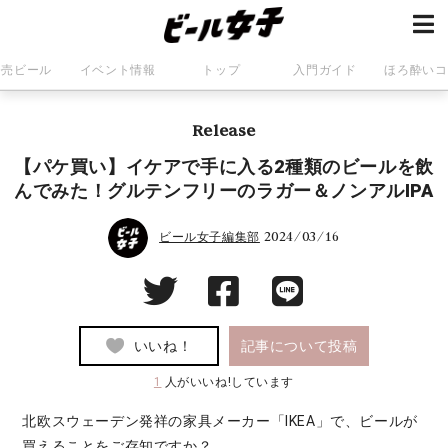
発売ビール
イベント情報
トップ
入門ガイド
ほろ酔いコ
Release
【パケ買い】イケアで手に入る2種類のビールを飲
んでみた！グルテンフリーのラガー＆ノンアルIPA
2024/03/16
ビール女子編集部
いいね！
記事について投稿
1
人がいいね!しています
北欧スウェーデン発祥の家具メーカー「IKEA」で、ビールが
買えることをご存知ですか？