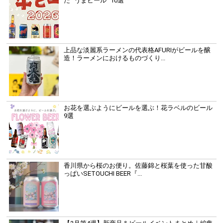
だ “うまビール” 10選
上品な淡麗系ラーメンの代表格AFURIがビールを醸
造！ラーメンにおけるものづくり...
お花を選ぶようにビールを選ぶ！花ラベルのビール
9選
香川県から桜のお便り。佐藤錦と桜葉を使った甘酸
っぱいSETOUCHI BEER『...