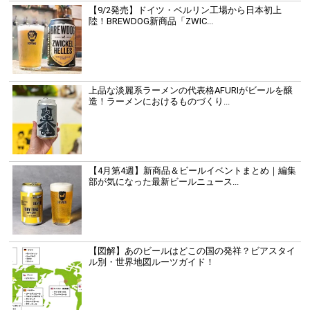
【9/2発売】ドイツ・ベルリン工場から日本初上
陸！BREWDOG新商品「ZWIC...
上品な淡麗系ラーメンの代表格AFURIがビールを醸
造！ラーメンにおけるものづくり...
【4月第4週】新商品＆ビールイベントまとめ｜編集
部が気になった最新ビールニュース...
【図解】あのビールはどこの国の発祥？ビアスタイ
ル別・世界地図ルーツガイド！