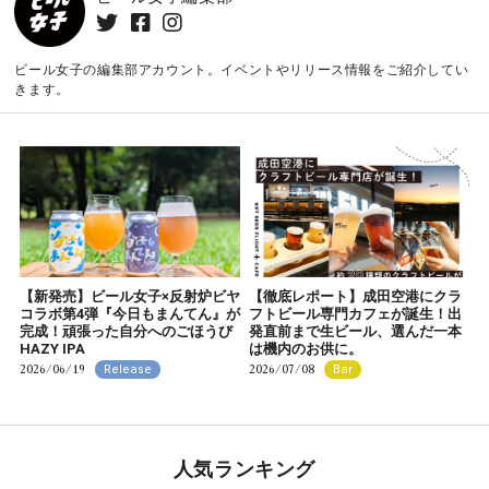
ビール女子の編集部アカウント。イベントやリリース情報をご紹介してい
きます。
【新発売】ビール女子×反射炉ビヤ
【徹底レポート】成田空港にクラ
コラボ第4弾『今日もまんてん』が
フトビール専門カフェが誕生！出
完成！頑張った自分へのごほうび
発直前まで生ビール、選んだ一本
HAZY IPA
は機内のお供に。
2026/06/19
2026/07/08
Release
Bar
人気ランキング