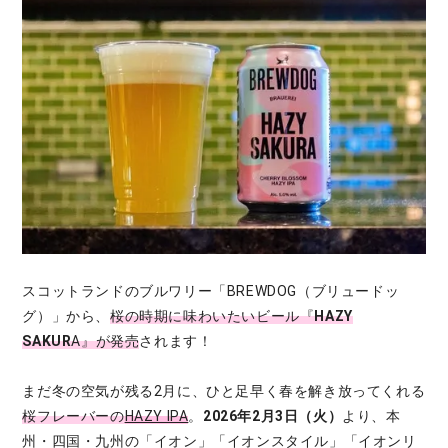
スコットランドのブルワリー「BREWDOG（ブリュードッ
グ）」から、
桜の時期に味わいたいビール『
HAZY
SAKUR
A』が発売
されます！
まだ冬の空気が残る2月に、ひと足早く春を解き放ってくれる
桜フレーバーの
HAZY IPA
。
2026年2月3日（火）
より、本
州・四国・九州の「イオン」「イオンスタイル」「イオンリ