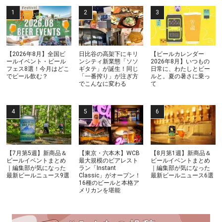
【2026年8月】全国ビ
日比谷の高架下にキリ
【ビールカレンダー
ールイベント・ビール
ンシティ新業態「ソソ
2026年8月】いつもの
フェス8選！今月はどこ
ギタテ」が誕生！同じ
日常に、わたしとビー
でビール飲む？
「一番搾り」が注ぎ方
ルと。夏の暑さに乗っ
でこんなに変わる
て
【7月第5週】新商品＆
【東京・六本木】WCB
【8月第1週】新商品＆
ビールイベントまとめ
最大規模のビアレスト
ビールイベントまとめ
｜編集部が気になった
ラン「Instant
｜編集部が気になった
最新ビールニュース9選
Classic」がオープン！
最新ビールニュース6選
16種のビールと本格ア
メリカンを堪能