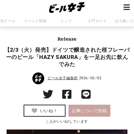
発売ビール
イベント情報
トップ
入門ガイド
ほろ酔いコ
Release
【2/3（火）発売】ドイツで醸造された桜フレーバ
ーのビール「HAZY SAKURA」を一足お先に飲ん
でみた
2026/02/02
ビール女子編集部
いいね！
記事について投稿
0
人がいいね!しています