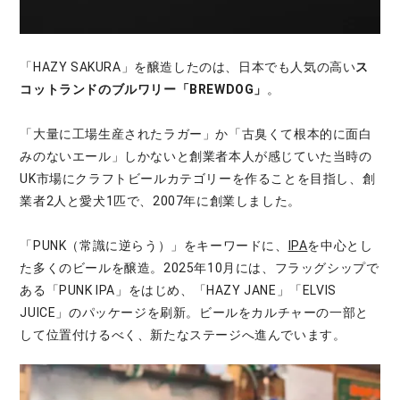
「HAZY SAKURA」を醸造したのは、日本でも人気の高い
ス
コットランドのブルワリー「BREWDOG」
。
「大量に工場生産されたラガー」か「古臭くて根本的に面白
みのないエール」しかないと創業者本人が感じていた当時の
UK市場にクラフトビールカテゴリーを作ることを目指し、創
業者2人と愛犬1匹で、2007年に創業しました。
「PUNK（常識に逆らう）」をキーワードに、
IPA
を中心とし
た多くのビールを醸造。2025年10月には、フラッグシップで
ある「PUNK IPA」をはじめ、「HAZY JANE」「ELVIS
JUICE」のパッケージを刷新。ビールをカルチャーの一部と
して位置付けるべく、新たなステージへ進んでいます。