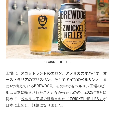
「ZWICKEL HELLES」
工場は、
スコットランドのエロン
、
アメリカのオハイオ
、
オ
ーストラリアのブリスベン
、そして
ドイツのベルリン
と世界
に4つ構えているBREWDOG。その中でもベルリン工場のビー
ルは日本に輸入されたことがなかったものの、2025年9月に
初めて、
ベルリン工場で醸造された「ZWICKEL HELLES」
が
日本に上陸し、話題になりました。