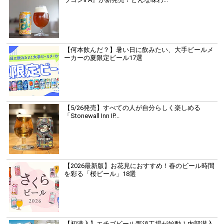
【何本飲んだ？】暑い日に飲みたい、大手ビールメ
ーカーの夏限定ビール17選
【5/26発売】すべての人が自分らしく楽しめる
「Stonewall Inn IP...
【2026最新版】お花見におすすめ！春のビール時間
を彩る「桜ビール」18選
【初潜入】エチゴビール那須工場が始動！内部潜入