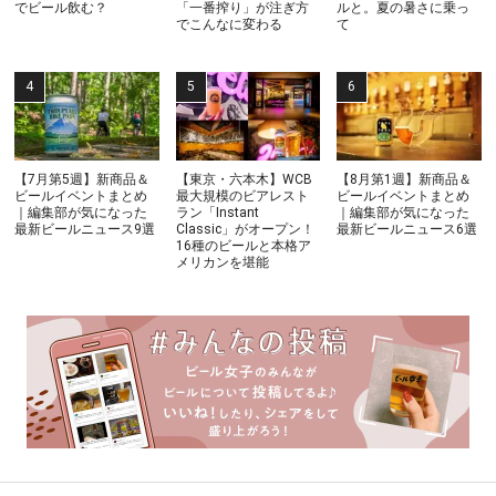
でビール飲む？
「一番搾り」が注ぎ方
ルと。夏の暑さに乗っ
でこんなに変わる
て
【7月第5週】新商品＆
【東京・六本木】WCB
【8月第1週】新商品＆
ビールイベントまとめ
最大規模のビアレスト
ビールイベントまとめ
｜編集部が気になった
ラン「Instant
｜編集部が気になった
最新ビールニュース9選
Classic」がオープン！
最新ビールニュース6選
16種のビールと本格ア
メリカンを堪能