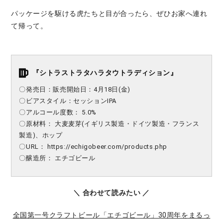
パッケージを駆ける虎たちと目が合ったら、ぜひお家へ連れ
て帰って。
『
シトラストラタハラタウトラディション
』
〇発売日：
販売開始日：4月18日(金)
〇ビアスタイル：
セッションIPA
〇アルコール度数：
5.0
%
〇原材料：
大麦麦芽(イギリス製造・ドイツ製造・フランス
製造)、ホップ
〇URL：
https://echigobeer.com/products.php
〇醸造所：
エチゴビール
＼ 合わせて読みたい ／
全国第一号クラフトビール「エチゴビール」30周年をまるっ