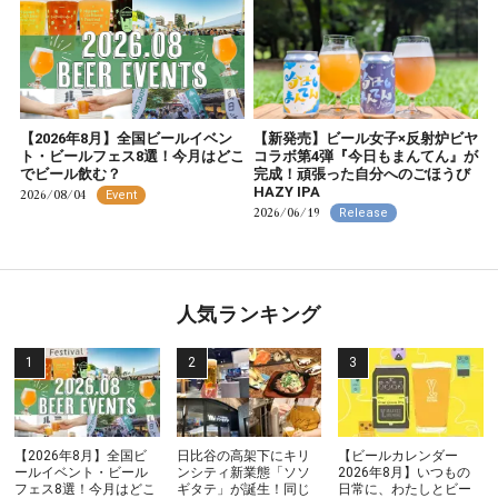
【2026年8月】全国ビールイベン
【新発売】ビール女子×反射炉ビヤ
ト・ビールフェス8選！今月はどこ
コラボ第4弾『今日もまんてん』が
でビール飲む？
完成！頑張った自分へのごほうび
HAZY IPA
2026/08/04
Event
2026/06/19
Release
人気ランキング
【2026年8月】全国ビ
日比谷の高架下にキリ
【ビールカレンダー
ールイベント・ビール
ンシティ新業態「ソソ
2026年8月】いつもの
フェス8選！今月はどこ
ギタテ」が誕生！同じ
日常に、わたしとビー