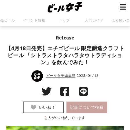
発売ビール
イベント情報
トップ
入門ガイド
ほろ酔いコ
Release
【4月18日発売】エチゴビール 限定醸造クラフト
ビール 「シトラストラタハラタウトラディショ
ン」を飲んでみた！
2025/04/18
ビール女子編集部
いいね！
記事について投稿
0
人がいいね!しています