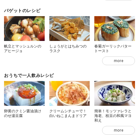
バゲットのレシピ
帆立とマッシュルンの
しょうがとはちみつの
春菊ガーリックバター
アヒージョ
ラスク
トースト
more
おうちで一人飲みレシピ
卵黄のクミン醤油漬け
クリームシチューで！
簡単！モッツァレラと
のせ湯豆腐
白いねこまんまドリア
海老、枝豆の和風マヨ
和え
more