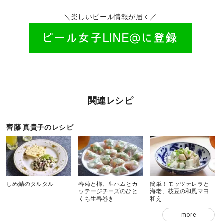
＼楽しいビール情報が届く／
関連レシピ
齊藤 真貴子のレシピ
しめ鯖のタルタル
春菊と柿、生ハムとカ
簡単！モッツァレラと
ッテージチーズのひと
海老、枝豆の和風マヨ
くち生春巻き
和え
more