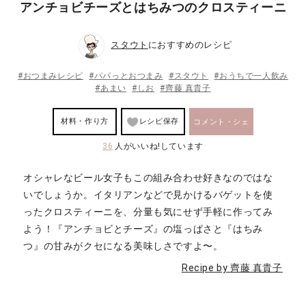
アンチョビチーズとはちみつのクロスティーニ
スタウト
におすすめのレシピ
#おつまみレシピ
#パパっとおつまみ
#スタウト
#おうちで一人飲み
#あまい
#しお
#齊藤 真貴子
材料・作り方
レシピ保存
コメント・シェ
36
人がいいね!しています
ア
オシャレなビール女子もこの組み合わせ好きなのではな
いでしょうか。イタリアンなどで見かけるバゲットを使
ったクロスティーニを、分量も気にせず手軽に作ってみ
よう！『アンチョビとチーズ』の塩っぱさと『はちみ
つ』の甘みがクセになる美味しさですよ〜。
Recipe by 齊藤 真貴子