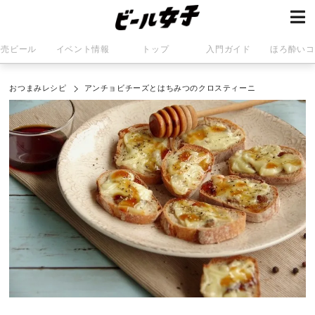
発売ビール
イベント情報
トップ
入門ガイド
ほろ酔いコ
おつまみレシピ
アンチョビチーズとはちみつのクロスティーニ