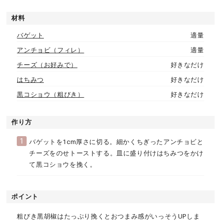
材料
バゲット
適量
アンチョビ（フィレ）
適量
チーズ（お好みで）
好きなだけ
はちみつ
好きなだけ
黒コショウ（粗びき）
好きなだけ
作り方
1
バゲットを1cm厚さに切る。細かくちぎったアンチョビと
チーズをのせトーストする。皿に盛り付けはちみつをかけ
て黒コショウを挽く。
ポイント
粗びき黒胡椒はたっぷり挽くとおつまみ感がいっそうUPしま