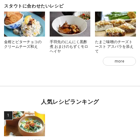
スタウトに合わせたいレシピ
金柑とビターチョコの
手羽先のにんにく黒酢
たまご味噌のチーズト
クリームチーズ和え
煮 おまけのもずくモロ
ースト アスパラを添え
ヘイヤ
て
more
人気レシピランキング