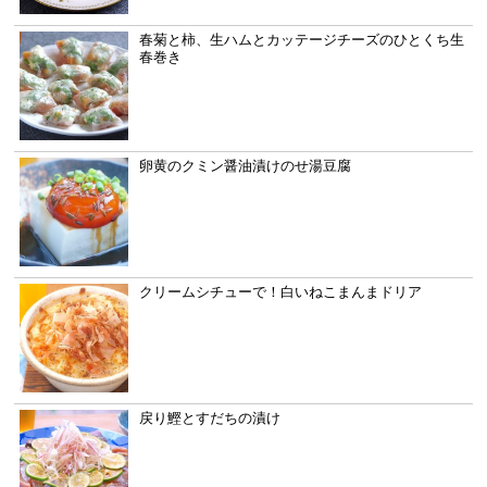
春菊と柿、生ハムとカッテージチーズのひとくち生
春巻き
卵黄のクミン醤油漬けのせ湯豆腐
クリームシチューで！白いねこまんまドリア
戻り鰹とすだちの漬け