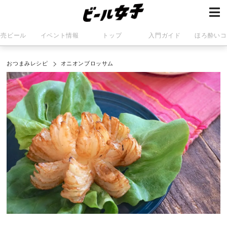
発売ビール
イベント情報
トップ
入門ガイド
ほろ酔いコ
おつまみレシピ
オニオンブロッサム