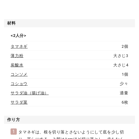
材料
<2人分>
タマネギ
2個
薄力粉
大さじ3
炭酸水
大さじ4
コンソメ
1個
コショウ
少々
サラダ油（揚げ油）
適量
サラダ菜
6枚
作り方
1
タマネギは、根を切り落とさないようにして底を少し切