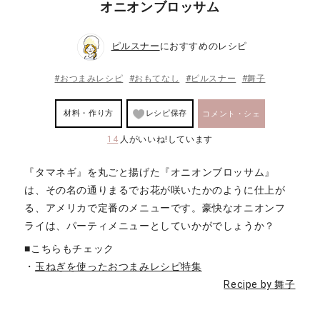
オニオンブロッサム
ピルスナー
におすすめのレシピ
#おつまみレシピ
#おもてなし
#ピルスナー
#舞子
材料・作り方
レシピ保存
コメント・シェ
14
人がいいね!しています
ア
『タマネギ』を丸ごと揚げた『オニオンブロッサム』
は、その名の通りまるでお花が咲いたかのように仕上が
る、アメリカで定番のメニューです。豪快なオニオンフ
ライは、パーティメニューとしていかがでしょうか？
■こちらもチェック
・
玉ねぎを使ったおつまみレシピ特集
Recipe by 舞子