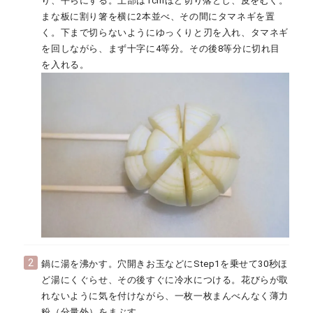
り、平らにする。上部は1cmほど切り落とし、皮をむく。
まな板に割り箸を横に2本並べ、その間にタマネギを置
く。下まで切らないようにゆっくりと刃を入れ、タマネギ
を回しながら、まず十字に4等分。その後8等分に切れ目
を入れる。
2
鍋に湯を沸かす。穴開きお玉などにStep1を乗せて30秒ほ
ど湯にくぐらせ、その後すぐに冷水につける。花びらが取
れないように気を付けながら、一枚一枚まんべんなく薄力
粉（分量外）をまぶす。