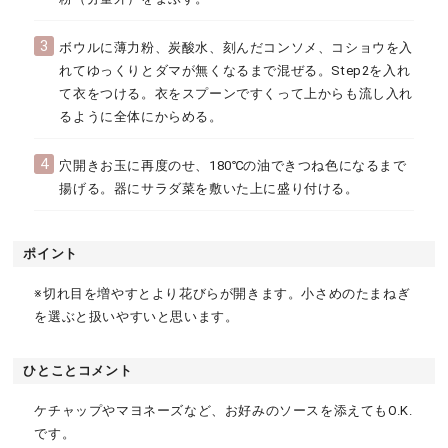
3
ボウルに薄力粉、炭酸水、刻んだコンソメ、コショウを入
れてゆっくりとダマが無くなるまで混ぜる。Step2を入れ
て衣をつける。衣をスプーンですくって上からも流し入れ
るように全体にからめる。
4
穴開きお玉に再度のせ、180℃の油できつね色になるまで
揚げる。器にサラダ菜を敷いた上に盛り付ける。
ポイント
※切れ目を増やすとより花びらが開きます。小さめのたまねぎ
を選ぶと扱いやすいと思います。
ひとことコメント
ケチャップやマヨネーズなど、お好みのソースを添えてもO.K.
です。