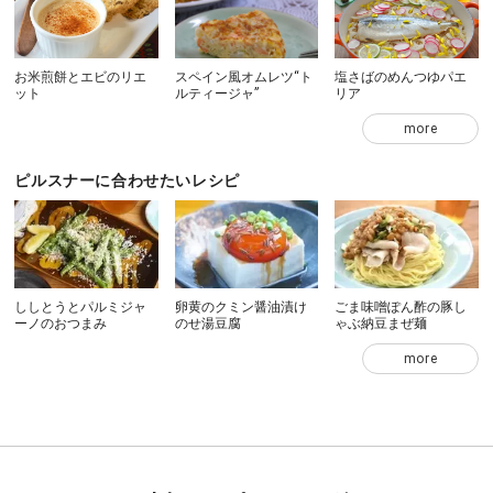
お米煎餅とエビのリエ
スペイン風オムレツ“ト
塩さばのめんつゆパエ
ット
ルティージャ”
リア
more
ピルスナーに合わせたいレシピ
ししとうとパルミジャ
卵黄のクミン醤油漬け
ごま味噌ぽん酢の豚し
ーノのおつまみ
のせ湯豆腐
ゃぶ納豆まぜ麺
more