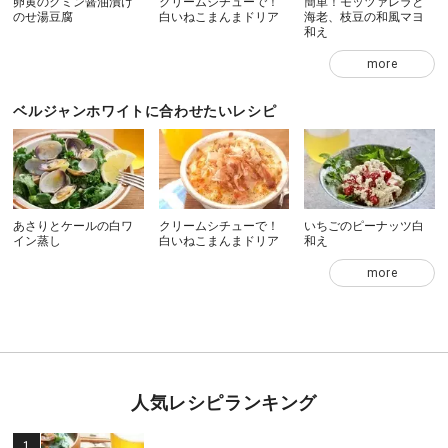
卵黄のクミン醤油漬け
クリームシチューで！
簡単！モッツァレラと
のせ湯豆腐
白いねこまんまドリア
海老、枝豆の和風マヨ
和え
more
ベルジャンホワイトに合わせたいレシピ
あさりとケールの白ワ
クリームシチューで！
いちごのピーナッツ白
イン蒸し
白いねこまんまドリア
和え
more
人気レシピランキング