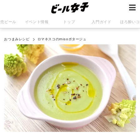
発売ビール
イベント情報
トップ
入門ガイド
ほろ酔いコ
おつまみレシピ
ロマネスコのmisoポタージュ