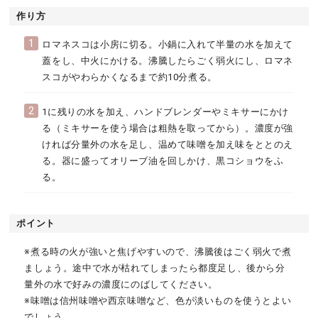
作り方
1
ロマネスコは小房に切る。小鍋に入れて半量の水を加えて
蓋をし、中火にかける。沸騰したらごく弱火にし、ロマネ
スコがやわらかくなるまで約10分煮る。
2
1に残りの水を加え、ハンドブレンダーやミキサーにかけ
る（ミキサーを使う場合は粗熱を取ってから）。濃度が強
ければ分量外の水を足し、温めて味噌を加え味をととのえ
る。器に盛ってオリーブ油を回しかけ、黒コショウをふ
る。
ポイント
※煮る時の火が強いと焦げやすいので、沸騰後はごく弱火で煮
ましょう。途中で水が枯れてしまったら都度足し、後から分
量外の水で好みの濃度にのばしてください。
※味噌は信州味噌や西京味噌など、色が淡いものを使うとよい
でしょう。