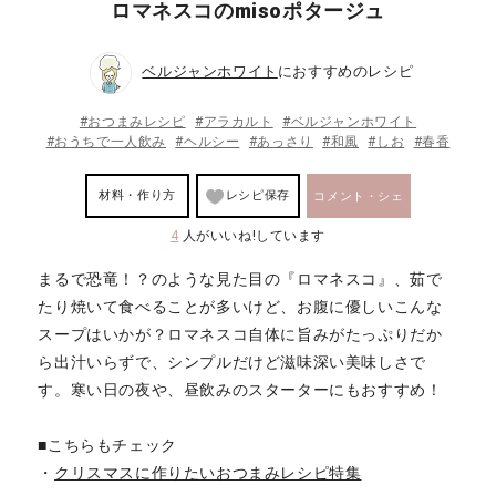
ロマネスコのmisoポタージュ
ベルジャンホワイト
におすすめのレシピ
#おつまみレシピ
#アラカルト
#ベルジャンホワイト
#おうちで一人飲み
#ヘルシー
#あっさり
#和風
#しお
#春香
材料・作り方
レシピ保存
コメント・シェ
4
人がいいね!しています
ア
まるで恐竜！？のような見た目の『ロマネスコ』、茹で
たり焼いて食べることが多いけど、お腹に優しいこんな
スープはいかが？ロマネスコ自体に旨みがたっぷりだか
ら出汁いらずで、シンプルだけど滋味深い美味しさで
す。寒い日の夜や、昼飲みのスターターにもおすすめ！
■こちらもチェック
・
クリスマスに作りたいおつまみレシピ特集