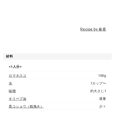
Recipe by 春香
材料
<1人分>
ロマネスコ
100g
水
1カップ〜
味噌
約大さじ1
オリーブ油
適量
黒コショウ（粗挽き）
少々