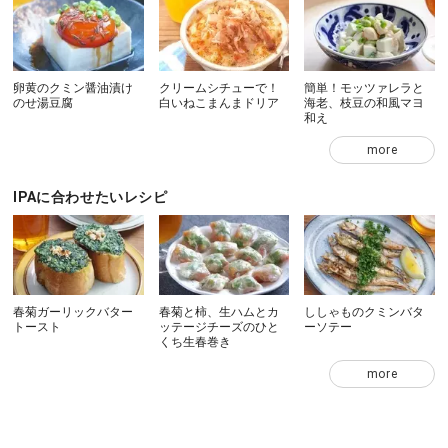
卵黄のクミン醤油漬け
クリームシチューで！
簡単！モッツァレラと
のせ湯豆腐
白いねこまんまドリア
海老、枝豆の和風マヨ
和え
more
IPAに合わせたいレシピ
春菊ガーリックバター
春菊と柿、生ハムとカ
ししゃものクミンバタ
トースト
ッテージチーズのひと
ーソテー
くち生春巻き
more