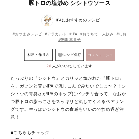
豚トロの塩炒め シシトウソース
IPA
におすすめのレシピ
#おつまみレシピ
#アラカルト
#IPA
#おうちで一人飲み
#しお
#齊藤 真貴子
材料・作り方
レシピ保存
コメント・シェ
26
人がいいね!しています
ア
たっぷりの『シシトウ』とカリッと焼かれた『豚トロ』
を、ガツンと苦いIPAで流しこんでみたいでしょ〜？！シ
シトウの青臭さがIPAのホップにバッチリ合って、なおか
つ豚トロの脂っこさをスッキリと流してくれるペアリン
グです。生っぽいシシトウの食感もいいので炒め過ぎ注
意！
■こちらもチェック