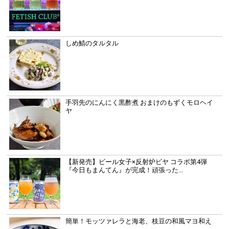
しめ鯖のタルタル
手羽先のにんにく黒酢煮 おまけのもずくモロヘイ
ヤ
【新発売】ビール女子×反射炉ビヤ コラボ第4弾
『今日もまんてん』が完成！頑張った...
簡単！モッツァレラと海老、枝豆の和風マヨ和え