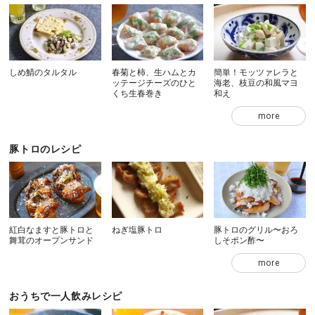
しめ鯖のタルタル
春菊と柿、生ハムとカ
簡単！モッツァレラと
ッテージチーズのひと
海老、枝豆の和風マヨ
くち生春巻き
和え
more
豚トロのレシピ
紅白なますと豚トロと
ねぎ塩豚トロ
豚トロのグリル〜おろ
舞茸のオープンサンド
しそポン酢〜
more
おうちで一人飲みレシピ