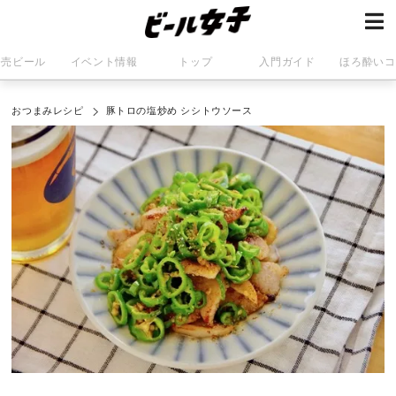
発売ビール
イベント情報
トップ
入門ガイド
ほろ酔いコ
おつまみレシピ
豚トロの塩炒め シシトウソース