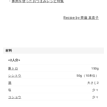
・
豚肉を使ったおつまみレシピ特集
Recipe by 齊藤 真貴子
材料
<2人分>
豚トロ
150g
シシトウ
50g（10本位）
酒
大さじ2
塩
少々
コショウ
少々