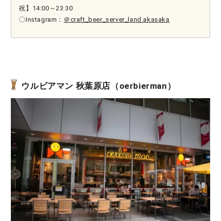
祝】14:00～23:30
〇Instagram：
＠craft_beer_server_land.akasaka
ウルビアマン 秋葉原店（oerbierman）