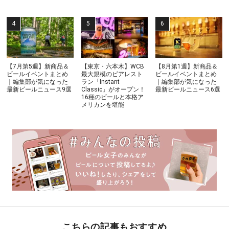
【7月第5週】新商品＆
【東京・六本木】WCB
【8月第1週】新商品＆
ビールイベントまとめ
最大規模のビアレスト
ビールイベントまとめ
｜編集部が気になった
ラン「Instant
｜編集部が気になった
最新ビールニュース9選
Classic」がオープン！
最新ビールニュース6選
16種のビールと本格ア
メリカンを堪能
こちらの記事もおすすめ