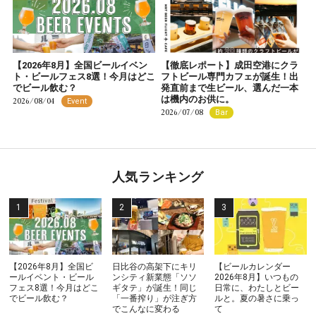
【2026年8月】全国ビールイベン
【徹底レポート】成田空港にクラ
ト・ビールフェス8選！今月はどこ
フトビール専門カフェが誕生！出
でビール飲む？
発直前まで生ビール、選んだ一本
は機内のお供に。
2026/08/04
Event
2026/07/08
Bar
人気ランキング
【2026年8月】全国ビ
日比谷の高架下にキリ
【ビールカレンダー
ールイベント・ビール
ンシティ新業態「ソソ
2026年8月】いつもの
フェス8選！今月はどこ
ギタテ」が誕生！同じ
日常に、わたしとビー
でビール飲む？
「一番搾り」が注ぎ方
ルと。夏の暑さに乗っ
でこんなに変わる
て