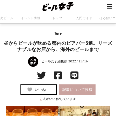
発売ビール
イベント情報
トップ
入門ガイド
ほろ酔いコ
Bar
昼からビールが飲める都内のビアバー5選。リーズ
ナブルなお店から、海外のビールまで
2022/11/16
ビール女子編集部
いいね！
記事について投稿
7
人がいいね!しています