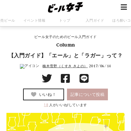
発売ビール
イベント情報
トップ
入門ガイド
ほろ酔いコ
ビール女子のためのビール入門ガイド
Column
【入門ガイド】「エール」と「ラガー」って？
2017/06/14
楠木雪野（くすき きよの）
いいね！
記事について投稿
18
人がいいね!しています