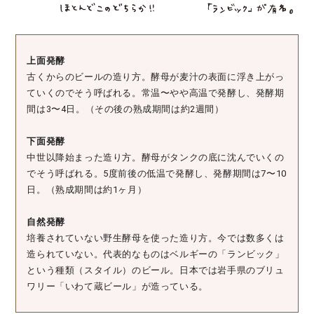
上面発酵
古くからのビールの造り方。酵母が麦汁の表面に浮き上がっ
ていくのでそう呼ばれる。常温〜やや高温で発酵し、発酵期
間は3〜4日。（その後の熟成期間は約2週間）
下面発酵
中世以降始まった造り方。酵母がタンクの底に沈んでいくの
でそう呼ばれる。5度前後の低温で発酵し、発酵期間は7〜10
日。（熟成期間は約1ヶ月）
自然発酵
培養されていない野生酵母を使った造り方。今では数多くは
造られていない。代表的なものはベルギーの「ランビック」
という種類（スタイル）のビール。日本では岩手県のブリュ
ワリー「いわて蔵ビール」が造っている。