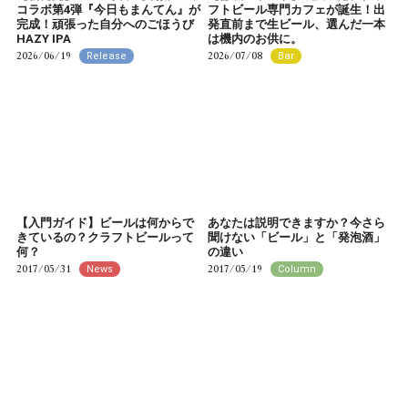
コラボ第4弾『今日もまんてん』が
フトビール専門カフェが誕生！出
完成！頑張った自分へのごほうび
発直前まで生ビール、選んだ一本
HAZY IPA
は機内のお供に。
2026/06/19
2026/07/08
Release
Bar
【入門ガイド】ビールは何からで
あなたは説明できますか？今さら
きているの？クラフトビールって
聞けない「ビール」と「発泡酒」
何？
の違い
2017/05/31
2017/05/19
News
Column