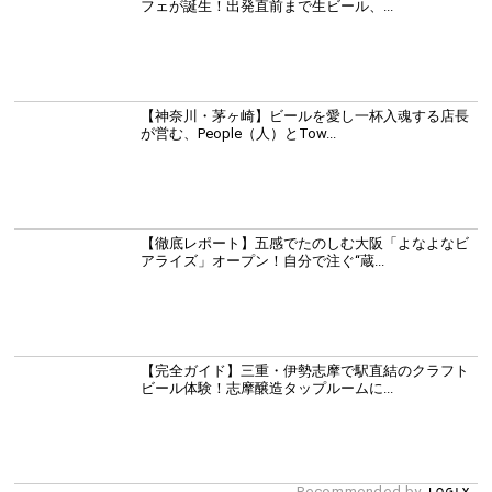
フェが誕生！出発直前まで生ビール、...
【神奈川・茅ヶ崎】ビールを愛し一杯入魂する店長
が営む、People（人）とTow...
【徹底レポート】五感でたのしむ大阪「よなよなビ
アライズ」オープン！自分で注ぐ“蔵...
【完全ガイド】三重・伊勢志摩で駅直結のクラフト
ビール体験！志摩醸造タップルームに...
Recommended by