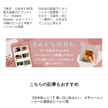
【東京・六本木】WCB
日比谷の高架下にキリ
最大規模のビアレスト
ンシティ新業態「ソソ
ラン「Instant
ギタテ」が誕生！同じ
Classic」がオープン！
「一番搾り」が注ぎ方
16種のビールと本格ア
でこんなに変わる
メリカンを堪能
こちらの記事もおすすめ
【何本飲んだ？】暑い日に飲みたい、大手ビールメ
ーカーの夏限定ビール17選