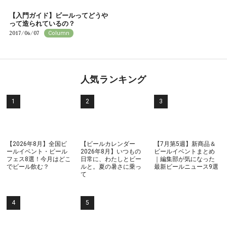
【入門ガイド】ビールってどうや
って造られているの？
2017/06/07
Column
人気ランキング
【2026年8月】全国ビ
【ビールカレンダー
【7月第5週】新商品＆
ールイベント・ビール
2026年8月】いつもの
ビールイベントまとめ
フェス8選！今月はどこ
日常に、わたしとビー
｜編集部が気になった
でビール飲む？
ルと。夏の暑さに乗っ
最新ビールニュース9選
て