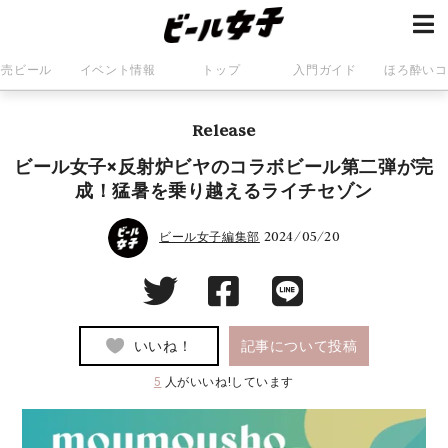
発売ビール
イベント情報
トップ
入門ガイド
ほろ酔いコ
Release
ビール女子×反射炉ビヤのコラボビール第二弾が完
成！猛暑を乗り越えるライチセゾン
2024/05/20
ビール女子編集部
いいね！
記事について投稿
5
人がいいね!しています