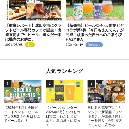
【徹底レポート】成田空港にクラ
【新発売】ビール女子×反射炉ビヤ
フトビール専門カフェが誕生！出
コラボ第4弾『今日もまんてん』が
発直前まで生ビール、選んだ一本
完成！頑張った自分へのごほうび
は機内のお供に。
HAZY IPA
2026/07/08
2026/06/19
Bar
Release
人気ランキング
【2026年8月】全国ビ
【ビールカレンダー
日比谷の高架下にキリ
ールイベント・ビール
2026年8月】いつもの
ンシティ新業態「ソソ
フェス8選！今月はどこ
日常に、わたしとビー
ギタテ」が誕生！同じ
でビール飲む？
ルと。夏の暑さに乗っ
「一番搾り」が注ぎ方
て
でこんなに変わる