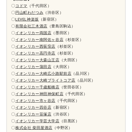
〇
コドマ
（千代田区）
〇
円山町わだつみ
（渋谷区）
〇
LEVEL神楽坂
（新宿区）
〇
有限会社三木酒店
（豊島区駒込）
〇
イオンリカー両国店
（墨田区）
〇
イオンリカー南阿佐ヶ谷店
（杉並区）
〇
イオンリカー西荻窪店
（杉並区）
〇
イオンリカー高円寺店
（杉並区）
〇
イオンリカー大森山王店
（大田区）
〇
イオンリカー蒲田店
（大田区）
〇
イオンリカー大崎広小路駅前店
（品川区）
〇
イオンリカー大崎ブライトコア店
（品川区）
〇
イオンリカー千歳船橋店
（世田谷区）
〇
イオンリカー神田神保町店
（千代田区）
〇
イオンリカー市ヶ谷店
（千代田区）
〇
イオンリカー四谷店
（新宿区）
〇
イオンリカー笹塚店
（渋谷区）
〇
イオンリカー学芸大学店
（目黒区）
〇
株式会社 柴田屋酒店
（中野区）