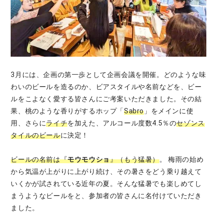
3月には、企画の第一歩として企画会議を開催。どのような味
わいのビールを造るのか、ビアスタイルや名前などを、ビー
ルをこよなく愛する皆さんにご考案いただきました。その結
果、桃のような香りがするホップ「
Sabro
」をメインに使
用、さらに
ライチ
を加えた、アルコール度数4.5％の
セゾンス
タイルのビール
に決定！
ビールの名前は『
モウモウショ
』（もう猛暑）
。 梅雨の始め
から気温が上がりに上がり続け、その暑さをどう乗り越えて
いくかが試されている近年の夏。そんな猛暑でも楽しめてし
まうようなビールをと、参加者の皆さんに名付けていただき
ました。