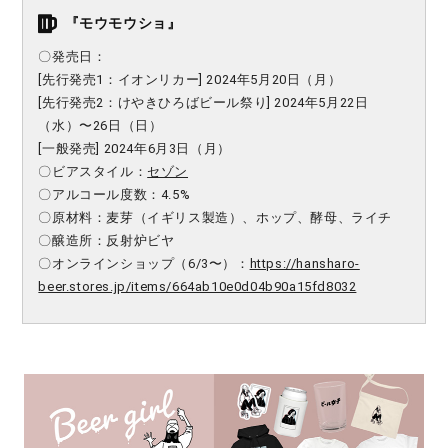
『モウモウショ』
〇発売日：
[先行発売1：イオンリカー] 2024年5月20日（月）
[先行発売2：けやきひろばビール祭り] 2024年5月22日
（水）〜26日（日）
[一般発売] 2024年6月3日（月）
〇ビアスタイル：
セゾン
〇アルコール度数：4.5%
〇原材料：麦芽（イギリス製造）、ホップ、酵母、ライチ
〇醸造所：反射炉ビヤ
〇オンラインショップ（6/3〜）：
https://hansharo-
beer.stores.jp/items/664ab10e0d04b90a15fd8032