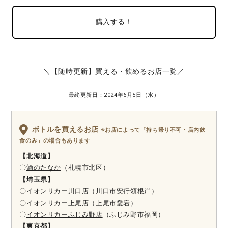
購入する！
＼【随時更新】買える・飲めるお店一覧／
最終更新日：2024年6月5日（水）
ボトルを買えるお店
※お店によって「持ち帰り不可・店内飲
食のみ」の場合もあります
【北海道】
〇
酒のたなか
（札幌市北区）
【埼玉県】
〇
イオンリカー川口店
（川口市安行領根岸）
〇
イオンリカー上尾店
（上尾市愛宕）
〇
イオンリカーふじみ野店
（ふじみ野市福岡）
【東京都】