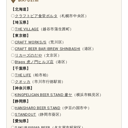
【北海道】
〇
クラフトビア食堂ボルタ
（札幌市中央区）
【埼玉県】
〇
THE VILLAGE
（越谷市蒲生茜町）
【東京都】
〇
CRAFT WORKS/S
（
荒川区）
〇
CRAFT BEER BAR IBREW SHINBASHI
（港区）
〇
リカーズのだや
（文京区）
〇
Btaps 虎ノ門ヒルズ店
（港区）
【千葉県】
〇
THE LIFE
（柏市柏）
〇
クオッカ
（市川市行徳駅前）
【神奈川県】
〇
KINGPELICAN BEER STAND 麥ヤ
（横浜市鶴見区）
【静岡県】
〇
HANSHARO BEER STAND
（伊豆の国市中）
〇
STANDOUT
（静岡市葵区）
【愛知県】
〇
SAKURAYAMA BEER
（名古屋市昭和区）