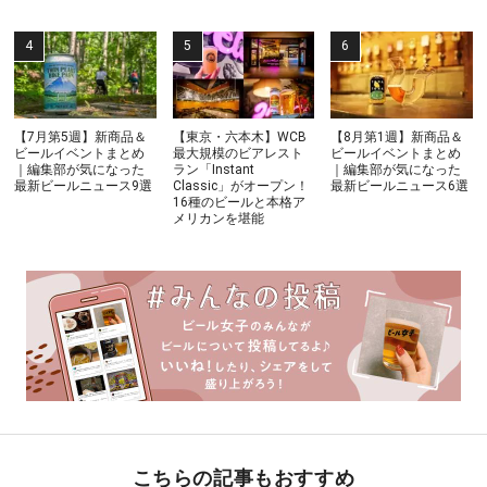
【7月第5週】新商品＆
【東京・六本木】WCB
【8月第1週】新商品＆
ビールイベントまとめ
最大規模のビアレスト
ビールイベントまとめ
｜編集部が気になった
ラン「Instant
｜編集部が気になった
最新ビールニュース9選
Classic」がオープン！
最新ビールニュース6選
16種のビールと本格ア
メリカンを堪能
こちらの記事もおすすめ