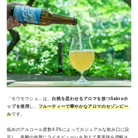
「モウモウショ」は、
白桃を思わせるアロマを放つSabroホ
ップを使用
し、
フルーティーで華やかなアロマのセゾンビー
ル
です。
低めのアルコール度数4.5%によってカジュアルな飲み口に設
定し、発酵の終盤にライチピューレを加えて果実味を増幅さ