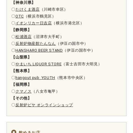
【神奈川県】
〇
たけくま酒店
（川崎市幸区）
〇
OTC
（横浜市鶴見区）
〇
イオンリカー日吉店
（横浜市港北区）
【静岡県】
〇
松浦酒店
（沼津市大手町）
〇
反射炉物産館たんなん
（伊豆の国市中）
〇
HANSHARO BEER STAND
（伊豆の国市中）
【山梨県】
〇
やまいち LIQUOR STORE
（富士吉田市大明見）
【熊本県】
〇
hangout pub YOUTH
（熊本市中央区）
【福岡県】
〇
クマノス
（八女市亀甲）
【その他】
〇
反射炉ビヤ オンラインショップ
飲めるお店