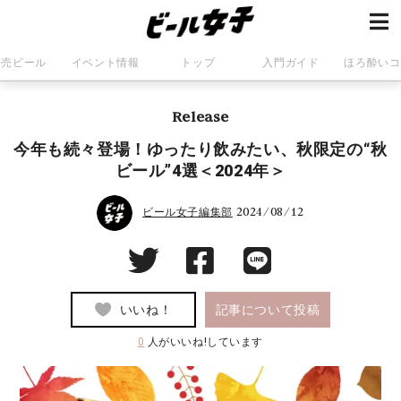
発売ビール
イベント情報
トップ
入門ガイド
ほろ酔いコ
Release
今年も続々登場！ゆったり飲みたい、秋限定の“秋
ビール”4選＜2024年＞
2024/08/12
ビール女子編集部
いいね！
記事について投稿
0
人がいいね!しています