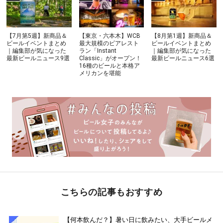
【7月第5週】新商品＆
【東京・六本木】WCB
【8月第1週】新商品＆
ビールイベントまとめ
最大規模のビアレスト
ビールイベントまとめ
｜編集部が気になった
ラン「Instant
｜編集部が気になった
最新ビールニュース9選
Classic」がオープン！
最新ビールニュース6選
16種のビールと本格ア
メリカンを堪能
こちらの記事もおすすめ
【何本飲んだ？】暑い日に飲みたい、大手ビールメ