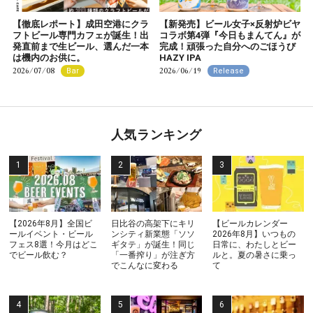
【徹底レポート】成田空港にクラ
【新発売】ビール女子×反射炉ビヤ
フトビール専門カフェが誕生！出
コラボ第4弾『今日もまんてん』が
発直前まで生ビール、選んだ一本
完成！頑張った自分へのごほうび
は機内のお供に。
HAZY IPA
2026/07/08
2026/06/19
Bar
Release
人気ランキング
【2026年8月】全国ビ
日比谷の高架下にキリ
【ビールカレンダー
ールイベント・ビール
ンシティ新業態「ソソ
2026年8月】いつもの
フェス8選！今月はどこ
ギタテ」が誕生！同じ
日常に、わたしとビー
でビール飲む？
「一番搾り」が注ぎ方
ルと。夏の暑さに乗っ
でこんなに変わる
て