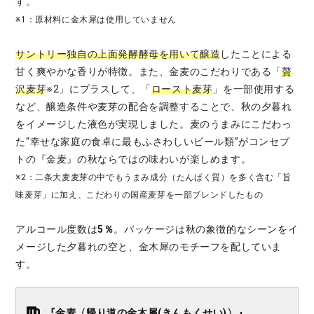
す。
※1：原材料に金木犀は使用していません
サントリー独自の上面発酵酵母を用いて醸造
したことによる
甘く爽やかな香りが特徴。また、金麦のこだわりである「
贅
沢麦芽
※2」にプラスして、「
ロースト麦芽
」を一部使用する
など、醸造条件や麦芽の配合を調整することで、秋の夕暮れ
をイメージした液色が実現しました。麦のうまみにこだわっ
た“幸せな家庭の食卓に最もふさわしいビール類”がコンセプ
トの『金麦』の秋ならではの味わいが楽しめます。
※2：二条大麦麦芽の中でもうまみ成分（たんぱく質）を多く含む「旨
味麦芽」に加え、こだわりの国産麦芽を一部ブレンドしたもの
アルコール度数は
5％
。パッケージは秋の象徴的なシーンをイ
メージした夕暮れの空と、金木犀のモチーフを配していま
す。
『金麦〈帰り道の金木犀(きんもくせい)〉』