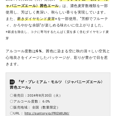
ャパニーズエール〉茜色エール
』は、濃色麦芽数種類を一部
使用し、芳ばしく奥深い、秋らしい香りを実現しています。
また、
磨きダイヤモンド麦芽
※を一部使用。“芳醇でフルーテ
ィ、かろやかな余韻”が楽しめる味わいに仕上がりました。
※穀皮を除去し、コクに寄与するたんぱく質を多く含むダイヤモンド麦
芽
アルコール度数は
6％
。茜色に染まる空に秋の清々しい空気と
心地良さをイメージしたパッケージが、彩りが豊かで目を惹
きます。
『ザ・プレミアム・モルツ 〈ジャパニーズエール〉
茜色エール』
〇発売日：2024年8月20日（火）
〇アルコール度数： 6.0%
〇販売地域： 全国（数量限定）
〇URL：
http://suntory.jp/PREMIUM/