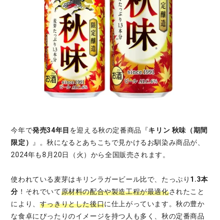
今年で
発売34年目
を迎える秋の定番商品『
キリン 秋味（期間
限定）
』。秋になるとあちこちで見かけるお馴染み商品が、
2024年も8月20日（火）から全国販売されます。
使われている麦芽はキリンラガービール比で、たっぷり
1.3本
分
！それでいて
原材料の配合や製造工程が最適化
されたこと
により、
すっきりとした後口
に仕上がっています。秋の豊か
な食卓にぴったりのイメージを持つ人も多く、秋の定番商品