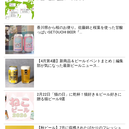
香川県から桜のお便り。佐藤錦と桜葉を使った甘酸
っぱいSETOUCHI BEER『...
【4月第4週】新商品＆ビールイベントまとめ｜編集
部が気になった最新ビールニュース...
2月22日「猫の日」に乾杯！猫好き＆ビール好きに
贈る猫ビール9選
【秋ビール】7月に収穫されたばかりのフレッシュ