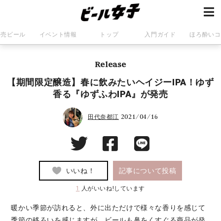
発売ビール
イベント情報
トップ
入門ガイド
ほろ酔いコ
Release
【期間限定醸造】春に飲みたいヘイジーIPA！ゆず
香る『ゆずふわIPA』が発売
2021/04/16
田代奈都江
いいね！
記事について投稿
1
人がいいね!しています
暖かい季節が訪れると、外に出ただけで様々な香りを感じて
季節の移ろいを感じますが、ビールも鼻をくすぐる商品が発