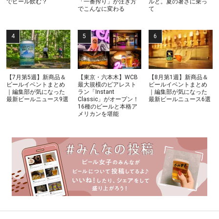
でビール飲む？
「一番搾り」が注ぎ方
ルと。夏の暑さに乗っ
でこんなに変わる
て
【7月第5週】新商品＆
【東京・六本木】WCB
【8月第1週】新商品＆
ビールイベントまとめ
最大規模のビアレスト
ビールイベントまとめ
｜編集部が気になった
ラン「Instant
｜編集部が気になった
最新ビールニュース9選
Classic」がオープン！
最新ビールニュース6選
16種のビールと本格ア
メリカンを堪能