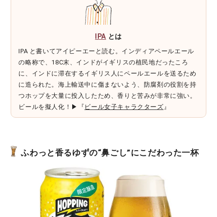
IPA
とは
IPA と書いてアイピーエーと読む。インディアペールエール
の略称で、18C末、インドがイギリスの植民地だったころ
に、インドに滞在するイギリス人にペールエールを送るため
に造られた。海上輸送中に傷まないよう、防腐剤の役割を持
つホップを大量に投入したため、香りと苦みが非常に強い。
ビールを擬人化！▶『
ビール女子キャラクターズ
』
ふわっと香るゆずの“鼻ごし”にこだわった一杯