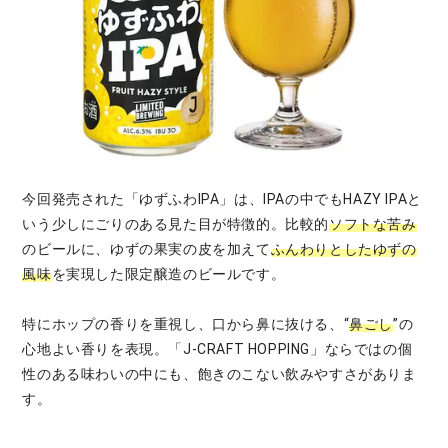
今回発売された「ゆずふわIPA」は、IPAの中でもHAZY IPAと
いう少しにごりのある見た目が特徴的。比較的
ソフトな苦み
のビールに、ゆずの果実の皮を加えて
ふんわりとしたゆずの
風味
を実現した限定醸造のビールです。
特にホップの香りを重視し、口から鼻に抜ける、“
鼻ごし
”の
心地よい香りを表現。「J-CRAFT HOPPING」ならではの個
性のある味わいの中にも、飽きのこない飲みやすさがありま
す。