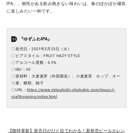
IPA」。個性がある飲み飽きない味わいは、春のぽかぽか陽気
に楽しみたい一杯です。
『ゆずふわIPA』
〇発売日：2021年3月23日（火）
〇ビアスタイル：FRUIT HAZY STYLE
〇アルコール度数：6.5%
〇IBU：30
〇原材料：大麦麦芽（外国製造）、小麦麦芽、ホップ、オー
ツ麦、糖類、柚子
〇URL：
https://www.mitsubishi-shokuhin.com/liquor/j-
crafthopping/index.html
【随時更新】発売日がひと目でわかる！新発売ビールカレン