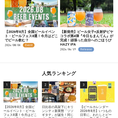
【2026年8月】全国ビールイベン
【新発売】ビール女子×反射炉ビヤ
ト・ビールフェス8選！今月はどこ
コラボ第4弾『今日もまんてん』が
でビール飲む？
完成！頑張った自分へのごほうび
HAZY IPA
2026/08/04
Event
2026/06/19
Release
人気ランキング
【2026年8月】全国ビ
日比谷の高架下にキリ
【ビールカレンダー
ールイベント・ビール
ンシティ新業態「ソソ
2026年8月】いつもの
フェス8選！今月はどこ
ギタテ」が誕生！同じ
日常に、わたしとビー