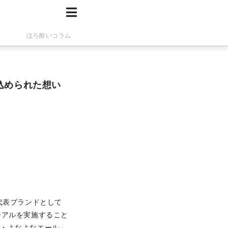
ほろ酔いコラム
込められた想い
代表ブランドとして
ーアルを実施すること
新・よなよなエール」