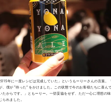
2015年に一度レシピは完成していた」というもーりーさんの言葉。
が、僕が “待った” をかけました。この状態で今のお客様たちに喜ん
いたからです。」ともーりー。一切妥協をせず、ただ一心に理想の
じられました。