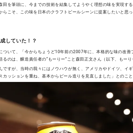
森田を筆頭に、今までの技術を結集してようやく理想の味を実現す
からこそ、この味を日本のクラフトビールシーンに提案したいと思
完成していた！？
について、「今からちょうど10年前の2007年に、本格的な味の改善
語るのは、醸造責任者の“もーりー”こと森田正文さん（以下、もーり
んですが、当時の我々にはノウハウが無く、アメリカやドイツ、イ
スカッションを重ね、基本からビール造りを見直しました」とのこ