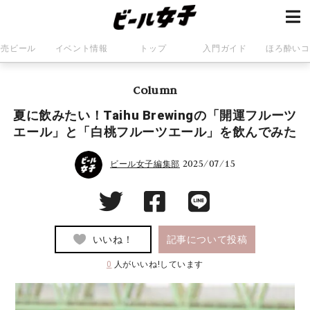
発売ビール
イベント情報
トップ
入門ガイド
ほろ酔いコ
Column
夏に飲みたい！Taihu Brewingの「開運フルーツ
エール」と「白桃フルーツエール」を飲んでみた
2025/07/15
ビール女子編集部
いいね！
記事について投稿
0
人がいいね!しています