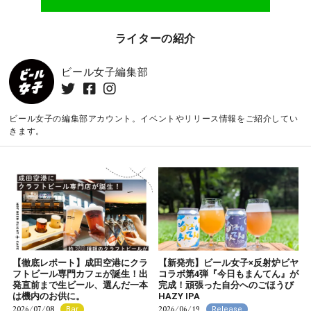
ライターの紹介
ビール女子編集部
ビール女子の編集部アカウント。イベントやリリース情報をご紹介してい
きます。
【徹底レポート】成田空港にクラ
【新発売】ビール女子×反射炉ビヤ
フトビール専門カフェが誕生！出
コラボ第4弾『今日もまんてん』が
発直前まで生ビール、選んだ一本
完成！頑張った自分へのごほうび
は機内のお供に。
HAZY IPA
2026/07/08
2026/06/19
Bar
Release