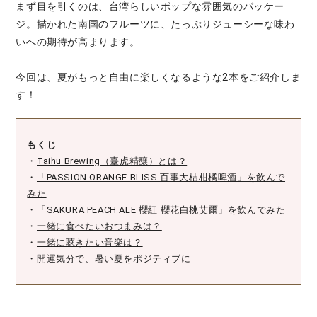
まず目を引くのは、台湾らしいポップな雰囲気のパッケー
ジ。描かれた南国のフルーツに、たっぷりジューシーな味わ
いへの期待が高まります。
今回は、夏がもっと自由に楽しくなるような2本をご紹介しま
す！
もくじ
・
Taihu Brewing（臺虎精釀）とは？
・
「PASSION ORANGE BLISS 百事大桔柑橘啤酒」を飲んで
みた
・
「SAKURA PEACH ALE 櫻紅 櫻花白桃艾爾」を飲んでみた
・
一緒に食べたいおつまみは？
・
一緒に聴きたい音楽は？
・
開運気分で、暑い夏をポジティブに