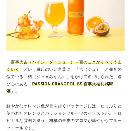
「
百事大吉（バイシーダージュー）＝百のことがすべてうま
くいく
」という縁起のいい言葉に、「吉（ジュ）」と発音の
似ている「桔（ジュ＝みかん）」をかけて名づけられた、遊
び心のある「
PASSION ORANGE BLISS 百事大桔柑橘啤
酒
」。
鮮やかなオレンジ色が目をひくパッケージには、たっぷりと
使われたオレンジとパッションフルーツのイラストが。トロ
ピカルな雰囲気漂う、柑橘の果皮のアロマが華やかなフルー
ツエールです。