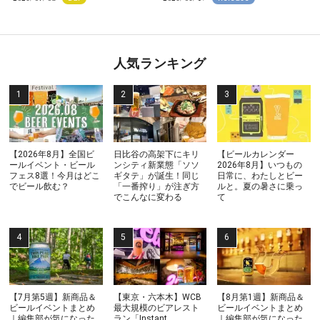
人気ランキング
【2026年8月】全国ビ
日比谷の高架下にキリ
【ビールカレンダー
ールイベント・ビール
ンシティ新業態「ソソ
2026年8月】いつもの
フェス8選！今月はどこ
ギタテ」が誕生！同じ
日常に、わたしとビー
でビール飲む？
「一番搾り」が注ぎ方
ルと。夏の暑さに乗っ
でこんなに変わる
て
【7月第5週】新商品＆
【東京・六本木】WCB
【8月第1週】新商品＆
ビールイベントまとめ
最大規模のビアレスト
ビールイベントまとめ
｜編集部が気になった
ラン「Instant
｜編集部が気になった