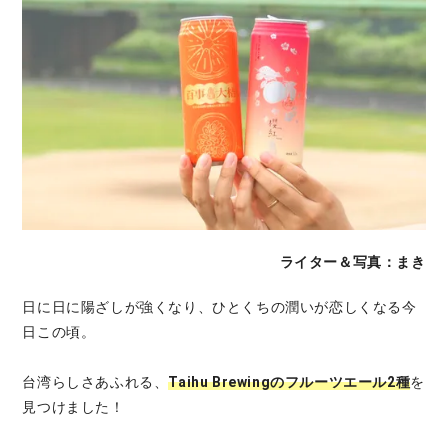
ライター＆写真：まき
日に日に陽ざしが強くなり、ひとくちの潤いが恋しくなる今
日この頃。
台湾らしさあふれる、
Taihu Brewingのフルーツエール2種
を
見つけました！