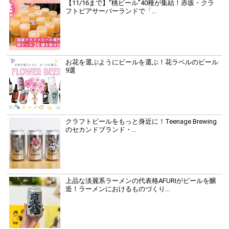
【11/16まで】“桃ビール”40種が集結！赤坂・クラ
フトビアサーバーランドで「...
お花を選ぶようにビールを選ぶ！花ラベルのビール
9選
クラフトビールをもっと身近に！Teenage Brewing
のセカンドブランド・...
上品な淡麗系ラーメンの代表格AFURIがビールを醸
造！ラーメンにおけるものづくり...