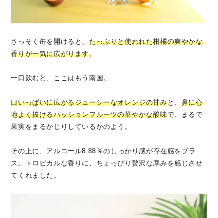
さっそく缶を開けると、
たっぷりと使われた柑橘の爽やかな
香りが一気に広がります
。
一口飲むと、ここはもう南国。
口いっぱいに広がるジューシーなオレンジの甘み
と、
鼻に心
地よく抜けるパッションフルーツの華やかな酸味
で、まるで
果実をまるかじりしているかのよう。
その上に、アルコール8.88％のしっかり感が存在感をプラ
ス。トロピカルな香りに、ちょっぴり贅沢な厚みを感じさせ
てくれました。