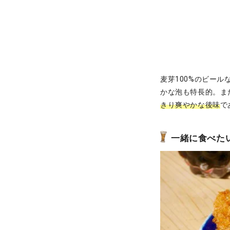
麦芽100%のビール
かな泡も特長的。ま
きり爽やかな後味
で
一緒に食べた