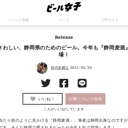
イベント情報
トップ
入門ガイド
Release
さわしい、静岡県のためのビール。今年も『静岡麦酒
場！
2021/05/20
田代奈都江
いいね！
記事について投稿
0
人がいいね!しています
当たり前のように見かける『静岡麦酒』。筆者は静岡出身なのです
です。そんな静岡で愛されるビールが今年も缶で登場します！