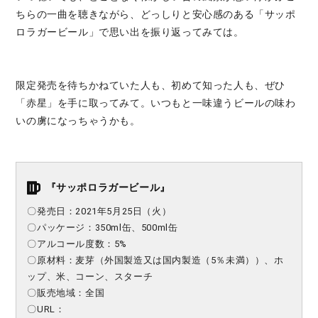
ちらの一曲を聴きながら、どっしりと安心感のある「サッポ
ロラガービール」で思い出を振り返ってみては。
限定発売を待ちかねていた人も、初めて知った人も、ぜひ
「赤星」を手に取ってみて。いつもと一味違うビールの味わ
いの虜になっちゃうかも。
『
サッポロラガービール
』
〇発売日：
2021年5月25日（火）
〇パッケージ：
350ml缶、500ml缶
〇アルコール度数：
5
%
〇原材料：
麦芽（外国製造又は国内製造（5％未満））、ホ
ップ、米、コーン、スターチ
〇販売地域：
全国
〇URL：