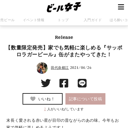
発売ビール
イベント情報
トップ
入門ガイド
ほろ酔いコ
Release
【数量限定発売】家でも気軽に楽しめる『サッポ
ロラガービール』缶がまたやってきた！
2021/04/26
田代奈都江
いいね！
記事について投稿
2
人がいいね!しています
末長く愛される赤い星が目印の昔ながらのあの味。今年もお
家で気軽に楽しめるようです！