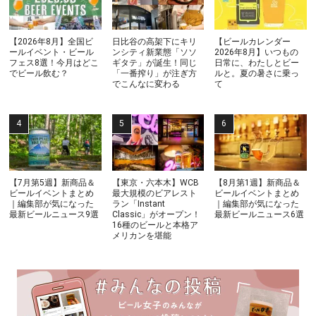
【2026年8月】全国ビ
日比谷の高架下にキリ
【ビールカレンダー
ールイベント・ビール
ンシティ新業態「ソソ
2026年8月】いつもの
フェス8選！今月はどこ
ギタテ」が誕生！同じ
日常に、わたしとビー
でビール飲む？
「一番搾り」が注ぎ方
ルと。夏の暑さに乗っ
でこんなに変わる
て
【7月第5週】新商品＆
【東京・六本木】WCB
【8月第1週】新商品＆
ビールイベントまとめ
最大規模のビアレスト
ビールイベントまとめ
｜編集部が気になった
ラン「Instant
｜編集部が気になった
最新ビールニュース9選
Classic」がオープン！
最新ビールニュース6選
16種のビールと本格ア
メリカンを堪能