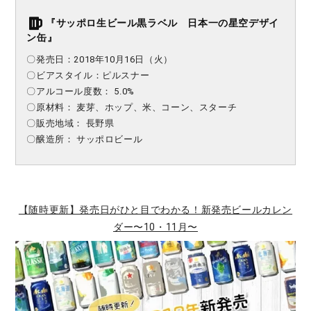
『
サッポロ生ビール黒ラベル 日本一の星空デザイ
ン缶
』
〇発売日：
2018年10月16日（火）
〇ビアスタイル：
ピルスナー
〇アルコール度数：
5.0
%
〇原材料：
麦芽、ホップ、米、コーン、スターチ
〇販売地域：
長野県
〇醸造所：
サッポロビール
【随時更新】発売日がひと目でわかる！新発売ビールカレン
ダー〜10・11月〜