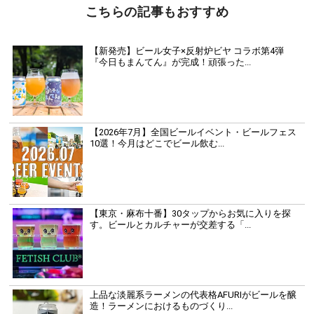
こちらの記事もおすすめ
【新発売】ビール女子×反射炉ビヤ コラボ第4弾
『今日もまんてん』が完成！頑張った...
【2026年7月】全国ビールイベント・ビールフェス
10選！今月はどこでビール飲む...
【東京・麻布十番】30タップからお気に入りを探
す。ビールとカルチャーが交差する「...
上品な淡麗系ラーメンの代表格AFURIがビールを醸
造！ラーメンにおけるものづくり...