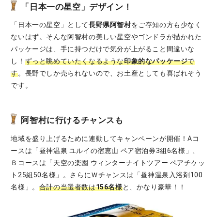
「日本一の星空」デザイン！
「日本一の星空」として
長野県阿智村
をご存知の方も少なく
ないはず。そんな阿智村の美しい星空やゴンドラが描かれた
パッケージは、手に持つだけで気分が上がること間違いな
し！
ずっと眺めていたくなるような
印象的なパッケージ
で
す
。長野でしか売られないので、お土産としても喜ばれそう
です。
阿智村に行けるチャンスも
地域を盛り上げるために連動してキャンペーンが開催！Aコ
ースは「昼神温泉 ユルイの宿恵山 ペア宿泊券3組6名様」、
Ｂコースは「天空の楽園 ウィンターナイトツアー ペアチケッ
ト25組50名様」。さらにＷチャンスは「昼神温泉入浴剤100
名様」。
合計の当選者数は
156名様
と、かなり豪華！！