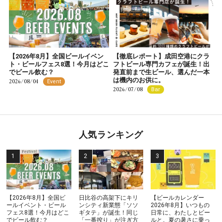
【2026年8月】全国ビールイベン
【徹底レポート】成田空港にクラ
ト・ビールフェス8選！今月はどこ
フトビール専門カフェが誕生！出
でビール飲む？
発直前まで生ビール、選んだ一本
は機内のお供に。
2026/08/04
Event
2026/07/08
Bar
人気ランキング
【2026年8月】全国ビ
日比谷の高架下にキリ
【ビールカレンダー
ールイベント・ビール
ンシティ新業態「ソソ
2026年8月】いつもの
フェス8選！今月はどこ
ギタテ」が誕生！同じ
日常に、わたしとビー
でビール飲む？
「一番搾り」が注ぎ方
ルと。夏の暑さに乗っ