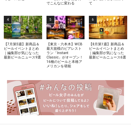
でこんなに変わる
て
【7月第5週】新商品＆
【東京・六本木】WCB
【8月第1週】新商品＆
ビールイベントまとめ
最大規模のビアレスト
ビールイベントまとめ
｜編集部が気になった
ラン「Instant
｜編集部が気になった
最新ビールニュース9選
Classic」がオープン！
最新ビールニュース6選
16種のビールと本格ア
メリカンを堪能