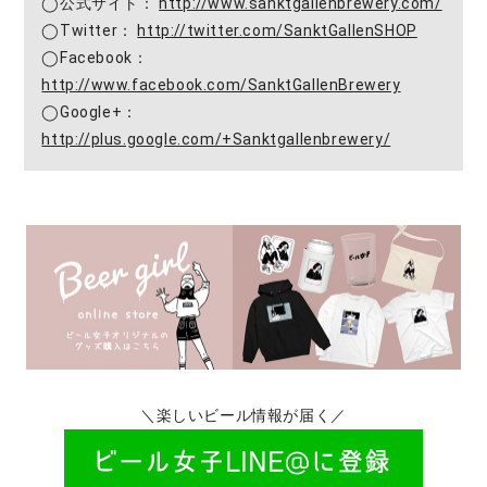
◯公式サイト：
http://www.sanktgallenbrewery.com/
◯Twitter：
http://twitter.com/SanktGallenSHOP
◯Facebook：
http://www.facebook.com/SanktGallenBrewery
◯Google+：
http://plus.google.com/+Sanktgallenbrewery/
＼楽しいビール情報が届く／