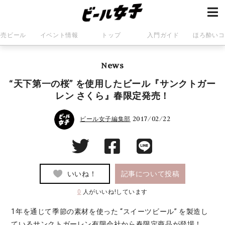
発売ビール
イベント情報
トップ
入門ガイド
ほろ酔いコ
News
“天下第一の桜” を使用したビール『サンクトガー
レン さくら』春限定発売！
2017/02/22
ビール女子編集部
いいね！
記事について投稿
0
人がいいね!しています
1年を通じて季節の素材を使った “スイーツビール” を製造し
ているサンクトガーレン有限会社から春限定商品が登場！