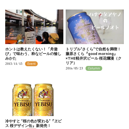
ホントは教えたくない！「舟遊
トリプル”さくら”で自然を満喫！
び」で味わう、粋なビールの愉し
藤原さくら『good morning』
みかた
×THE軽井沢ビール 桜花爛漫（ク
リア）
2015/11/15
Event
2016/05/23
Column
冷やすと “桜の色が変わる”『ヱビ
ス 桜デザイン缶』新発売！