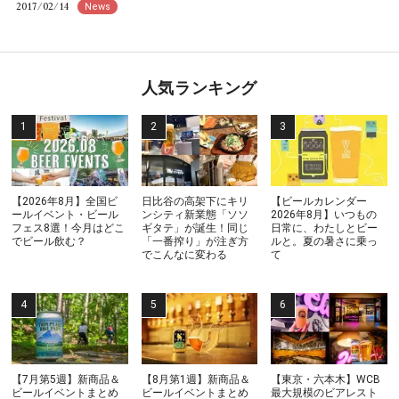
2017/02/14
News
人気ランキング
【2026年8月】全国ビ
日比谷の高架下にキリ
【ビールカレンダー
ールイベント・ビール
ンシティ新業態「ソソ
2026年8月】いつもの
フェス8選！今月はどこ
ギタテ」が誕生！同じ
日常に、わたしとビー
でビール飲む？
「一番搾り」が注ぎ方
ルと。夏の暑さに乗っ
でこんなに変わる
て
【7月第5週】新商品＆
【8月第1週】新商品＆
【東京・六本木】WCB
ビールイベントまとめ
ビールイベントまとめ
最大規模のビアレスト