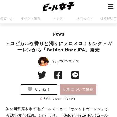
発売ビール
イベント情報
トップ
入門ガイド
ほろ酔いコ
News
トロピカルな香りと濁りにメロメロ！サンクトガ
ーレンから「Golden Haze IPA」発売
2017/04/28
ちい
いいね！
記事について投稿
0
人がいいね!しています
神奈川県厚木市の地ビールメーカー「サンクトガーレン」か
ら2017年4月28日（金）より、「Golden Haze IPA（ゴール