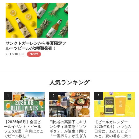
サンクトガーレンから春夏限定フ
ルーツビールが2種類発売！
2017/04/08
News
人気ランキング
【2026年8月】全国ビ
日比谷の高架下にキリ
【ビールカレンダー
ールイベント・ビール
ンシティ新業態「ソソ
2026年8月】いつもの
フェス8選！今月はどこ
ギタテ」が誕生！同じ
日常に、わたしとビー
でビール飲む？
「一番搾り」が注ぎ方
ルと。夏の暑さに乗っ