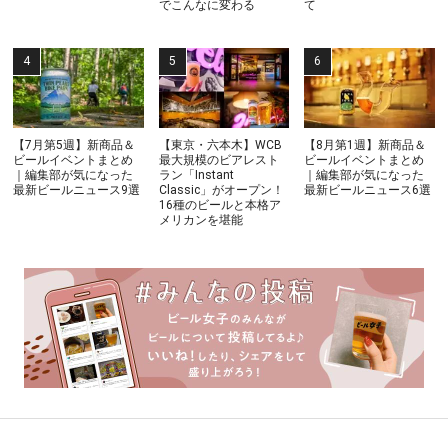
でこんなに変わる
て
【7月第5週】新商品＆
【東京・六本木】WCB
【8月第1週】新商品＆
ビールイベントまとめ
最大規模のビアレスト
ビールイベントまとめ
｜編集部が気になった
ラン「Instant
｜編集部が気になった
最新ビールニュース9選
Classic」がオープン！
最新ビールニュース6選
16種のビールと本格ア
メリカンを堪能