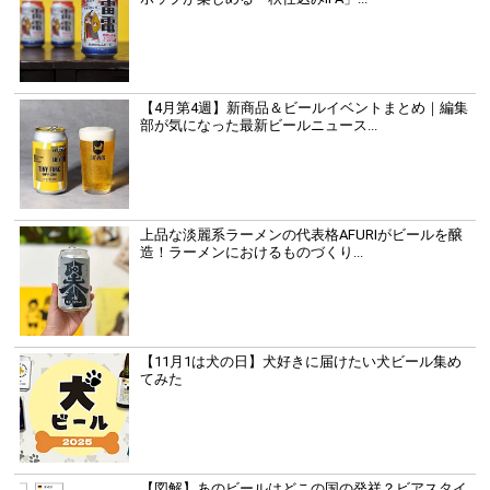
【4月第4週】新商品＆ビールイベントまとめ｜編集
部が気になった最新ビールニュース...
上品な淡麗系ラーメンの代表格AFURIがビールを醸
造！ラーメンにおけるものづくり...
【11月1は犬の日】犬好きに届けたい犬ビール集め
てみた
【図解】あのビールはどこの国の発祥？ビアスタイ