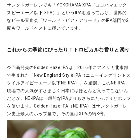
サンクトガーレンでも「
YOKOHAMA XPA
（ヨコハマエック
スピーエー／以下 XPA）」というIPAを造っており、世界的
なビール審査会「ワールド・ビア・アワード」のIPA部門で2
度もワールドベストに輝いています。
これからの季節にぴったり！トロピカルな香りと濁り
今回新発売のGolden Haze IPAは、2016年にアメリカ北東部
で生まれた「New England Style IPA（ニューイングランドス
タイルアイピーエー／以下NE-IPA）」を踏襲。このNE-IPA、
現地での人気がすさまじく日本にはほとんど入ってこないん
だとか。NE-IPAは一般的なIPAよりもさらにたっぷりとホップ
を使います。Golden Haze IPA（NE-IPA）はサンクトガーレ
ン史上最大のホップ量で、その量はXPAの約3倍。