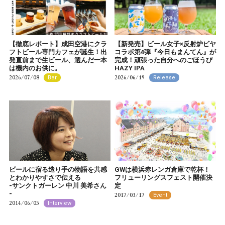
【徹底レポート】成田空港にクラ
【新発売】ビール女子×反射炉ビヤ
フトビール専門カフェが誕生！出
コラボ第4弾『今日もまんてん』が
発直前まで生ビール、選んだ一本
完成！頑張った自分へのごほうび
は機内のお供に。
HAZY IPA
2026/07/08
2026/06/19
Bar
Release
ビールに宿る造り手の物語を共感
GWは横浜赤レンガ倉庫で乾杯！
とわかりやすさで伝える
フリューリングスフェスト開催決
-サンクトガーレン 中川 美希さん
定
-
2017/03/17
Event
2014/06/05
Interview