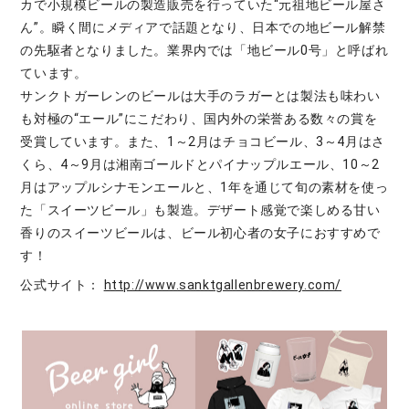
カで小規模ビールの製造販売を行っていた“元祖地ビール屋さ
ん”。瞬く間にメディアで話題となり、日本での地ビール解禁
の先駆者となりました。業界内では「地ビール0号」と呼ばれ
ています。
サンクトガーレンのビールは大手のラガーとは製法も味わい
も対極の“エール”にこだわり、国内外の栄誉ある数々の賞を
受賞しています。また、1～2月はチョコビール、3～4月はさ
くら、4～9月は湘南ゴールドとパイナップルエール、10～2
月はアップルシナモンエールと、1年を通じて旬の素材を使っ
た「スイーツビール」も製造。デザート感覚で楽しめる甘い
香りのスイーツビールは、ビール初心者の女子におすすめで
す！
公式サイト：
http://www.sanktgallenbrewery.com/