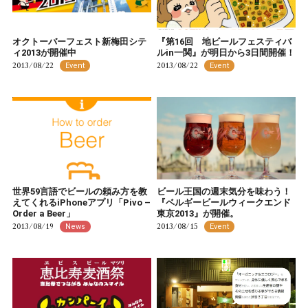
オクトーバーフェスト新梅田シテ
『第16回 地ビールフェスティバ
ィ2013が開催中
ルin一関』が明日から3日間開催！
2013/08/22
2013/08/22
Event
Event
世界59言語でビールの頼み方を教
ビール王国の週末気分を味わう！
えてくれるiPhoneアプリ「Pivo –
『ベルギービールウィークエンド
Order a Beer」
東京2013』が開催。
2013/08/19
2013/08/15
News
Event