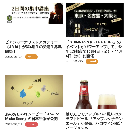
ビアジャーナリストアカデミー
「GUINNESS® -THE PUB-」の
（JBJA）が第4期生の受講生募集
イベントがパワーアップして、今
開始！
年は3都市で10月4日（金）～11月
6日（水）に開催
2013/09/25
Event
2013/09/25
Event
あのおしゃれムービー「How to
焼りんごでアップルパイ風味のク
Make Beer」の日本語版が公開
ラフトビール 「アップルシナモン
エール」が発売。ハロウィン限定
2013/09/24
News
バージョンも！