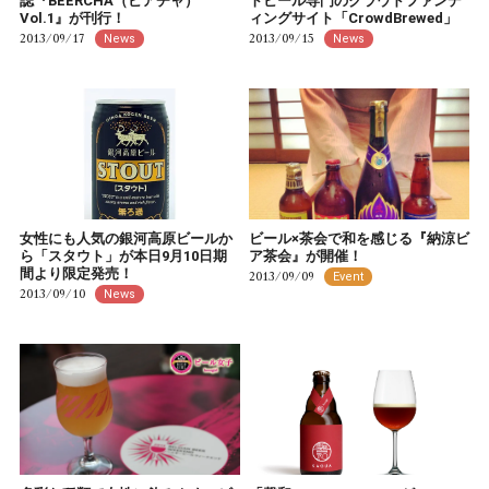
誌『BEERCHA（ビアチャ）
トビール専門のクラウドファンデ
Vol.1』が刊行！
ィングサイト「CrowdBrewed」
2013/09/17
2013/09/15
News
News
女性にも人気の銀河高原ビールか
ビール×茶会で和を感じる『納涼ビ
ら「スタウト」が本日9月10日期
ア茶会』が開催！
間より限定発売！
2013/09/09
Event
2013/09/10
News