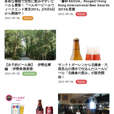
多彩な種類で女性に飲みやすいビ
「馨和 KAGUA」Rougeが Hong
ールも豊富！『ベルギービールウ
Kong International Beer Awards
ィークエンド東京2013』が9月6日
2013を受賞
から開催中！
2013/09/06
News
2013/09/06
Event
【女子的ビール旅】 伊勢志摩
サンクトガーレンから北鎌倉・六
編 -伊勢角屋麦酒-
国見山の湧水で仕込んだエールビ
ール「北鎌倉の恵み」が販売開
2013/09/05
Column
始！
2013/09/04
News