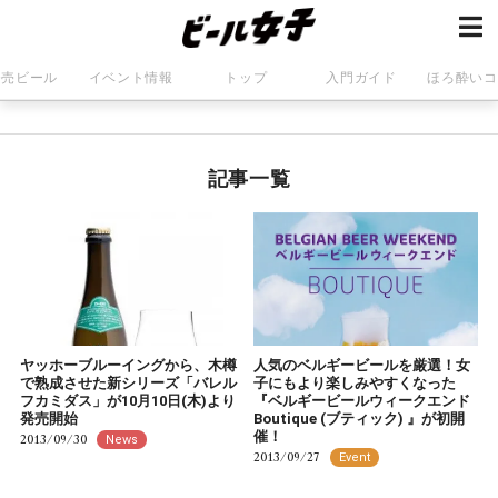
発売ビール
イベント情報
トップ
入門ガイド
ほろ酔いコ
記事一覧
ヤッホーブルーイングから、木樽
人気のベルギービールを厳選！女
で熟成させた新シリーズ「バレル
子にもより楽しみやすくなった
フカミダス」が10月10日(木)より
『ベルギービールウィークエンド
発売開始
Boutique (ブティック) 』が初開
催！
2013/09/30
News
2013/09/27
Event