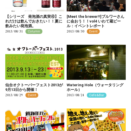
【シリーズ 発泡酒の真実④】こ
[Meet the brewer!!]ブルワーさん
れだけは飲んでおきたい！！夏に
に会おう！！vol4 いわて蔵ビー
飲みたい発泡酒。
ル：イベントレポート
2013/08/31
2013/08/30
Column
Event
仙台オクトーバーフェスト2013が
Watering Hole（ウォータリング
9月13日から開催！
ホール）
2013/08/29
2013/08/24
Event
Cafe&Bar