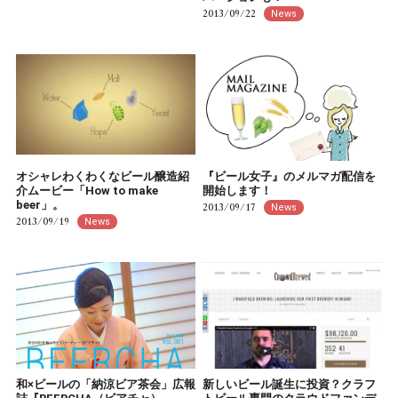
2013/09/22
News
オシャレわくわくなビール醸造紹
『ビール女子』のメルマガ配信を
介ムービー「How to make
開始します！
beer」。
2013/09/17
News
2013/09/19
News
和×ビールの「納涼ビア茶会」広報
新しいビール誕生に投資？クラフ