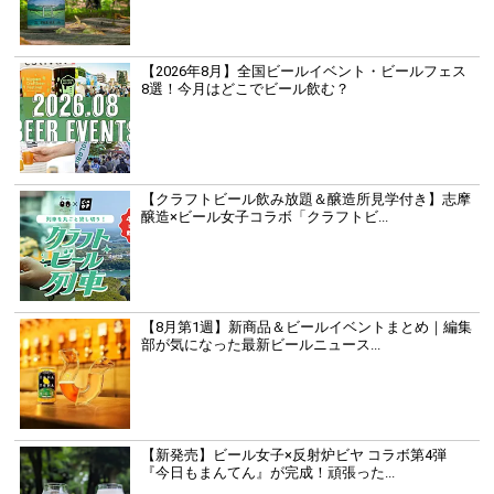
【2026年8月】全国ビールイベント・ビールフェス
8選！今月はどこでビール飲む？
【クラフトビール飲み放題＆醸造所見学付き】志摩
醸造×ビール女子コラボ「クラフトビ...
【8月第1週】新商品＆ビールイベントまとめ｜編集
部が気になった最新ビールニュース...
【新発売】ビール女子×反射炉ビヤ コラボ第4弾
『今日もまんてん』が完成！頑張った...