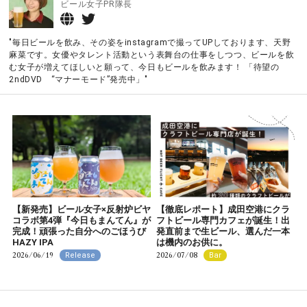
ビール女子PR隊長
"毎日ビールを飲み、その姿をinstagramで撮ってUPしております、天野
麻菜です。女優やタレント活動という表舞台の仕事をしつつ、ビールを飲
む女子が増えてほしいと願って、今日もビールを飲みます！
「待望の
2ndDVD “マナーモード”発売中」
"
【新発売】ビール女子×反射炉ビヤ
【徹底レポート】成田空港にクラ
コラボ第4弾『今日もまんてん』が
フトビール専門カフェが誕生！出
完成！頑張った自分へのごほうび
発直前まで生ビール、選んだ一本
HAZY IPA
は機内のお供に。
2026/06/19
2026/07/08
Release
Bar