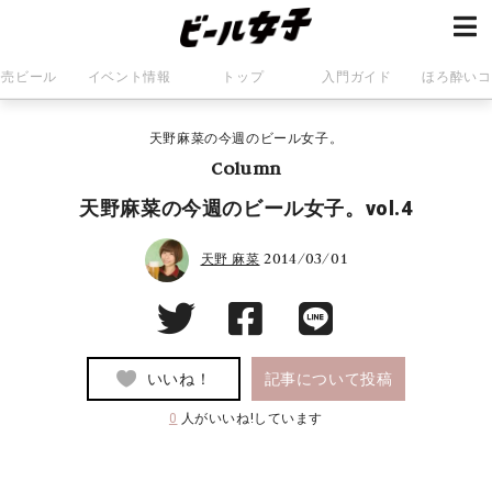
発売ビール
イベント情報
トップ
入門ガイド
ほろ酔いコ
天野麻菜の今週のビール女子。
Column
天野麻菜の今週のビール女子。vol.4
2014/03/01
天野 麻菜
いいね！
記事について投稿
0
人がいいね!しています