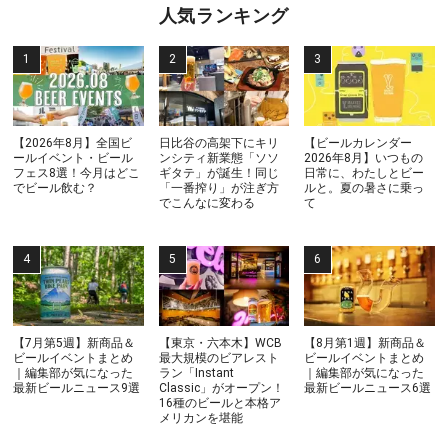
人気ランキング
【2026年8月】全国ビ
日比谷の高架下にキリ
【ビールカレンダー
ールイベント・ビール
ンシティ新業態「ソソ
2026年8月】いつもの
フェス8選！今月はどこ
ギタテ」が誕生！同じ
日常に、わたしとビー
でビール飲む？
「一番搾り」が注ぎ方
ルと。夏の暑さに乗っ
でこんなに変わる
て
【7月第5週】新商品＆
【東京・六本木】WCB
【8月第1週】新商品＆
ビールイベントまとめ
最大規模のビアレスト
ビールイベントまとめ
｜編集部が気になった
ラン「Instant
｜編集部が気になった
最新ビールニュース9選
Classic」がオープン！
最新ビールニュース6選
16種のビールと本格ア
メリカンを堪能