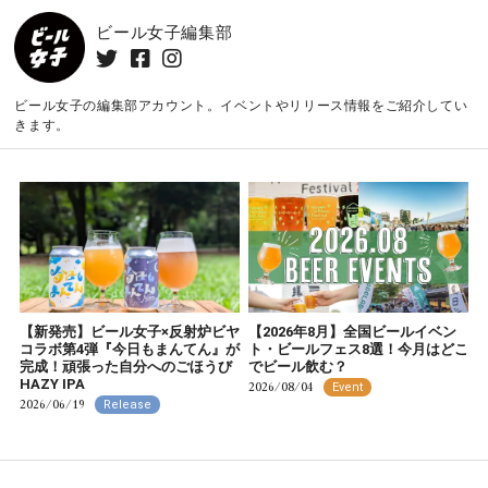
ビール女子編集部
ビール女子の編集部アカウント。イベントやリリース情報をご紹介してい
きます。
【新発売】ビール女子×反射炉ビヤ
【2026年8月】全国ビールイベン
コラボ第4弾『今日もまんてん』が
ト・ビールフェス8選！今月はどこ
完成！頑張った自分へのごほうび
でビール飲む？
HAZY IPA
2026/08/04
Event
2026/06/19
Release