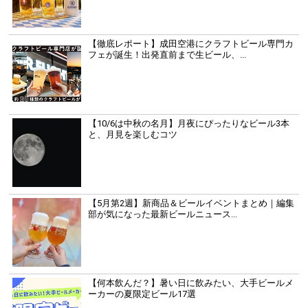
【徹底レポート】成田空港にクラフトビール専門カ
フェが誕生！出発直前まで生ビール、...
【10/6は中秋の名月】月夜にぴったりなビール3本
と、月見を楽しむコツ
【5月第2週】新商品＆ビールイベントまとめ｜編集
部が気になった最新ビールニュース...
【何本飲んだ？】暑い日に飲みたい、大手ビールメ
ーカーの夏限定ビール17選