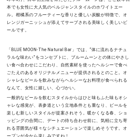
本でも女性に大人気のベルジャンスタイルのホワイトエー
ル。柑橘系のフルーティーな香りと優しい炭酸が特徴で、オ
レンジガーニッシュが添えてサーブされる美味しく美しいビ
ールです。
「BLUE MOON-The Natural Bar」では、“体に流れるナチュ
ラルな味わい”をコンセプトに、ブルームーンとの体にやさし
い食べ合わせにこだわり、自然素材を使ったヘルシーで食べ
ごたえのあるオリジナルメニューが提供されるとのこと。オ
シャレなビールを飲みながらヘルシーなお料理が食べられる
なんて、女性に嬉しい、心づかい。
一般的なビールを飲むスタイルからはひと味もふた味もオシ
ャレな感覚が、表参道という立地条件とも重なり、ビールを
楽しむ新しいスタイルが提案されそう。暖かくなる春、ショ
ッピングの合間に、デートの待ち合わせ前に、気軽に立ち寄
れる雰囲気が様々なシチュエーションで楽しめそうです。オ
ープンが今から楽しみですね！