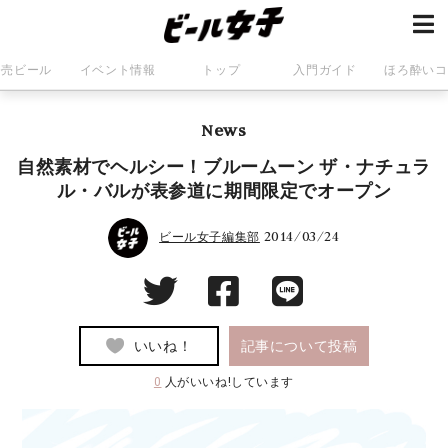
発売ビール
イベント情報
トップ
入門ガイド
ほろ酔いコ
News
自然素材でヘルシー！ブルームーン ザ・ナチュラ
ル・バルが表参道に期間限定でオープン
2014/03/24
ビール女子編集部
いいね！
記事について投稿
0
人がいいね!しています