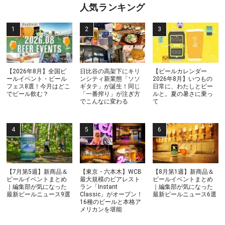
人気ランキング
【2026年8月】全国ビ
日比谷の高架下にキリ
【ビールカレンダー
ールイベント・ビール
ンシティ新業態「ソソ
2026年8月】いつもの
フェス8選！今月はどこ
ギタテ」が誕生！同じ
日常に、わたしとビー
でビール飲む？
「一番搾り」が注ぎ方
ルと。夏の暑さに乗っ
でこんなに変わる
て
【7月第5週】新商品＆
【東京・六本木】WCB
【8月第1週】新商品＆
ビールイベントまとめ
最大規模のビアレスト
ビールイベントまとめ
｜編集部が気になった
ラン「Instant
｜編集部が気になった
最新ビールニュース9選
Classic」がオープン！
最新ビールニュース6選
16種のビールと本格ア
メリカンを堪能