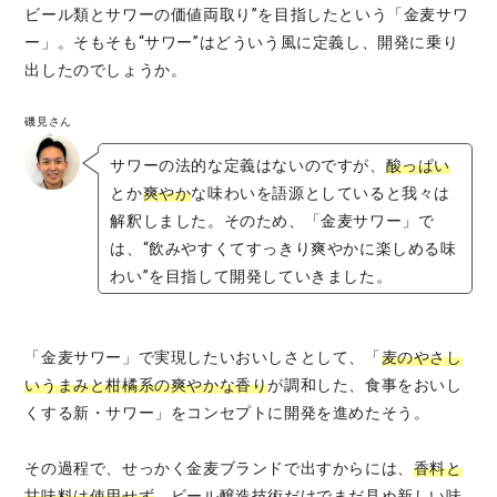
ビール類とサワーの価値両取り”を目指したという「金麦サワ
ー」。そもそも“サワー”はどういう風に定義し、開発に乗り
出したのでしょうか。
磯見さん
サワーの法的な定義はないのですが、
酸っぱい
とか
爽やか
な味わいを語源としていると我々は
解釈しました。そのため、「金麦サワー」で
は、“飲みやすくてすっきり爽やかに楽しめる味
わい”を目指して開発していきました。
「金麦サワー」で実現したいおいしさとして、「
麦のやさし
いうまみと柑橘系の爽やかな香り
が調和した、食事をおいし
くする新・サワー」をコンセプトに開発を進めたそう。
その過程で、せっかく金麦ブランドで出すからには、
香料と
甘味料は使用せず
、ビール醸造技術だけでまだ見ぬ新しい味