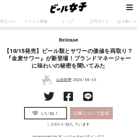
発売ビール
イベント情報
トップ
入門ガイド
ほろ酔いコ
Release
【10/15発売】ビール類とサワーの価値を両取り？
『金麦サワー』が新登場！ブランドマネージャー
に味わいの秘密を聞いてみた
2024/10/15
山吹彩野
いいね！
記事について投稿
3
人がいいね!しています
sponsored by
サントリーホールディングス