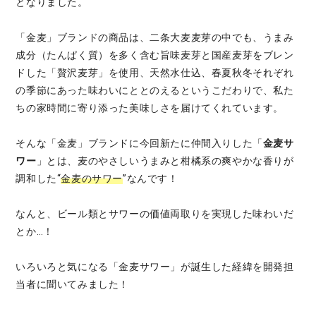
となりました。
「金麦」ブランドの商品は、二条大麦麦芽の中でも、うまみ
成分（たんぱく質）を多く含む旨味麦芽と国産麦芽をブレン
ドした「贅沢麦芽」を使用、天然水仕込、春夏秋冬それぞれ
の季節にあった味わいにととのえるというこだわりで、私た
ちの家時間に寄り添った美味しさを届けてくれています。
そんな「金麦」ブランドに今回新たに仲間入りした「
金麦サ
ワー
」とは、麦のやさしいうまみと柑橘系の爽やかな香りが
調和した“
金麦のサワー
”なんです！
なんと、ビール類とサワーの価値両取りを実現した味わいだ
とか…！
いろいろと気になる「金麦サワー」が誕生した経緯を開発担
当者に聞いてみました！