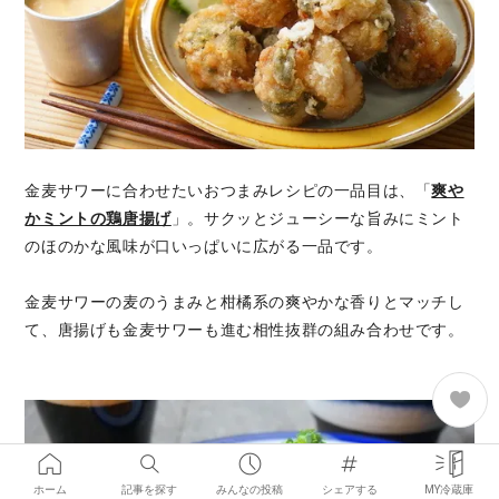
金麦サワーに合わせたいおつまみレシピの一品目は、「
爽や
かミントの鶏唐揚げ
」。サクッとジューシーな旨みにミント
のほのかな風味が口いっぱいに広がる一品です。
金麦サワーの麦のうまみと柑橘系の爽やかな香りとマッチし
て、唐揚げも金麦サワーも進む相性抜群の組み合わせです。
ホーム
記事を探す
みんなの投稿
シェアする
MY冷蔵庫