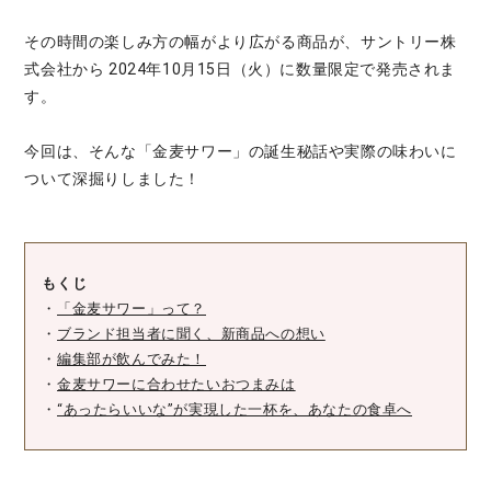
その時間の楽しみ方の幅がより広がる商品が、サントリー株
式会社から 2024年10月15日（火）に数量限定で発売されま
す。
今回は、そんな「金麦サワー」の誕生秘話や実際の味わいに
ついて深掘りしました！
もくじ
・
「金麦サワー」って？
・
ブランド担当者に聞く、新商品への想い
・
編集部が飲んでみた！
・
金麦サワーに合わせたいおつまみは
・
“あったらいいな”が実現した一杯を、あなたの食卓へ