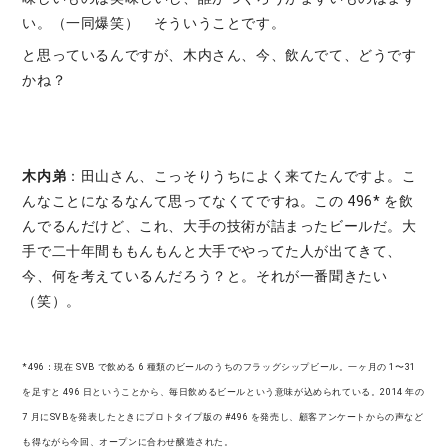
い。（一同爆笑） そういうことです。
と思っているんですが、木内さん、今、飲んでて、どうです
かね？
木内弟
：田山さん、こっそりうちによく来てたんですよ。こ
んなことになるなんて思ってなくてですね。この 496* を飲
んでるんだけど、これ、大手の技術が詰まったビールだ。大
手で二十年間ももんもんと大手でやってた人が出てきて、
今、何を考えているんだろう？と。それが一番聞きたい
（笑）。
*496：現在 SVB で飲める 6 種類のビールのうちのフラッグシップビール。一ヶ月の 1〜31
を足すと 496 日ということから、毎日飲めるビールという意味が込められている。2014 年の
7 月にSVBを発表したときにプロトタイプ版の #496 を発売し、顧客アンケートからの声など
も得ながら今回、オープンに合わせ醸造された。