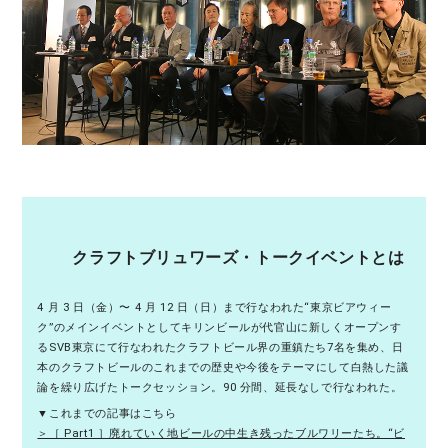
クラフトブリュワーズ・トークイベントとは
4 月 3 日（金）〜 4 月 12 日（日）まで行なわれた“東京ビアウィー
ク”のメインイベントとしてキリンビールが代官山に新しくオープンす
るSVB東京にて行なわれたクラフトビール界の重鎮たち7名を集め、日
本のクラフトビールのこれまでの歴史や今後をテーマにして白熱した議
論を繰り広げたトークセッション。90 分間、延長なしで行なわれた。
▼これまでの記事はこちら
＞［ Part1 ］廃れていく地ビールの中生き残ったブルワリーたち。“ビ