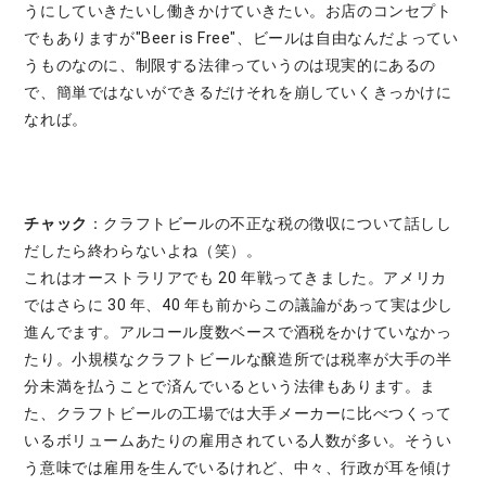
うにしていきたいし働きかけていきたい。お店のコンセプト
でもありますが"Beer is Free"、ビールは自由なんだよってい
うものなのに、制限する法律っていうのは現実的にあるの
で、簡単ではないができるだけそれを崩していくきっかけに
なれば。
チャック
：クラフトビールの不正な税の徴収について話しし
だしたら終わらないよね（笑）。
これはオーストラリアでも 20 年戦ってきました。アメリカ
ではさらに 30 年、40 年も前からこの議論があって実は少し
進んでます。アルコール度数ベースで酒税をかけていなかっ
たり。小規模なクラフトビールな醸造所では税率が大手の半
分未満を払うことで済んでいるという法律もあります。ま
た、クラフトビールの工場では大手メーカーに比べつくって
いるボリュームあたりの雇用されている人数が多い。そうい
う意味では雇用を生んでいるけれど、中々、行政が耳を傾け