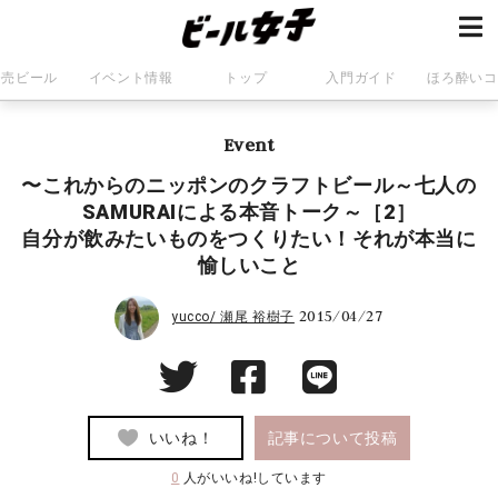
発売ビール
イベント情報
トップ
入門ガイド
ほろ酔いコ
Event
〜これからのニッポンのクラフトビール～七人の
SAMURAIによる本音トーク～［2］
自分が飲みたいものをつくりたい！それが本当に
愉しいこと
2015/04/27
yucco/ 瀬尾 裕樹子
いいね！
記事について投稿
0
人がいいね!しています