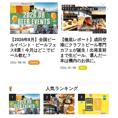
【2026年8月】全国ビー
【徹底レポート】成田空
ルイベント・ビールフェ
港にクラフトビール専門
ス8選！今月はどこでビ
カフェが誕生！出発直前
ール飲む？
まで生ビール、選んだ一
本は機内のお供に。
2026/08/04
Event
2026/07/08
Bar
人気ランキング