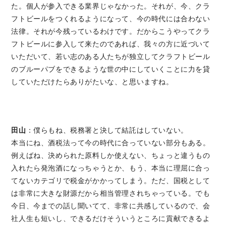
た。個人が参入できる業界じゃなかった。それが、今、クラ
フトビールをつくれるようになって、今の時代には合わない
法律。それが今残っているわけです。だからこうやってクラ
フトビールに参入して来たのであれば、我々の方に近づいて
いただいて、若い志のある人たちが独立してクラフトビール
のブルーパブをできるような世の中にしていくことに力を貸
していただけたらありがたいな、と思いますね。
田山
：僕らもね、税務署と決して結託はしていない。
本当にね、酒税法って今の時代に合っていない部分もある。
例えばね、決められた原料しか使えない、ちょっと違うもの
入れたら発泡酒になっちゃうとか、もう、本当に理屈に合っ
てないカテゴリで税金がかかってしまう。ただ、国税として
は非常に大きな財源だから相当管理されちゃっている。でも
今日、今までの話し聞いてて、非常に共感しているので、会
社人生も短いし、できるだけそういうところに貢献できるよ