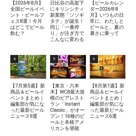
【2026年8月】
日比谷の高架下
【ビールカレン
全国ビールイベ
にキリンシティ
ダー2026年8
ント・ビールフ
新業態「ソソギ
月】いつもの日
ェス8選！今月
タテ」が誕生！
常に、わたしと
はどこでビール
同じ「一番搾
ビールと。夏の
飲む？
り」が注ぎ方で
暑さに乗って
こんなに変わる
【7月第5週】新
【東京・六本
【8月第1週】新
商品＆ビールイ
木】WCB最大規
商品＆ビールイ
ベントまとめ｜
模のビアレスト
ベントまとめ｜
編集部が気にな
ラン「Instant
編集部が気にな
った最新ビール
Classic」がオー
った最新ビール
ニュース9選
プン！16種のビ
ニュース6選
ールと本格アメ
リカンを堪能