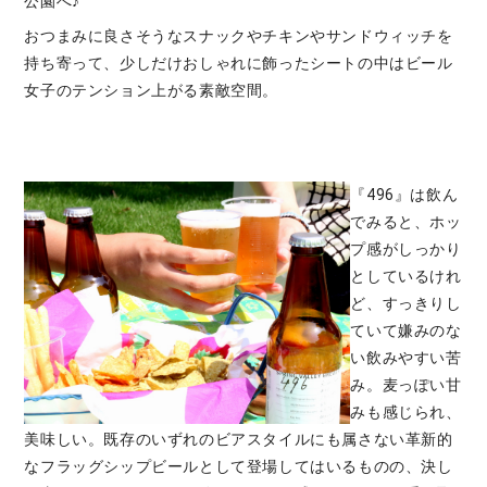
公園へ♪
おつまみに良さそうなスナックやチキンやサンドウィッチを
持ち寄って、少しだけおしゃれに飾ったシートの中はビール
女子のテンション上がる素敵空間。
『496』は飲ん
でみると、ホッ
プ感がしっかり
としているけれ
ど、すっきりし
ていて嫌みのな
い飲みやすい苦
み。麦っぽい甘
みも感じられ、
美味しい。既存のいずれのビアスタイルにも属さない革新的
なフラッグシップビールとして登場してはいるものの、決し