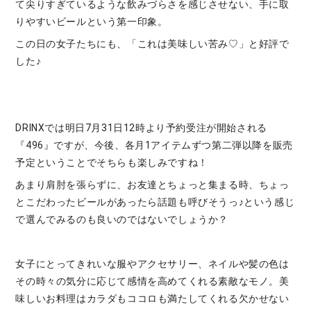
て尖りすぎているような飲みづらさを感じさせない、手に取
りやすいビールという第一印象。
この日の女子たちにも、「これは美味しい苦み♡」と好評で
した♪
DRINXでは明日7月31日12時より予約受注が開始される
『496』ですが、今後、各月1アイテムずつ第二弾以降を販売
予定ということでそちらも楽しみですね！
あまり肩肘を張らずに、お友達とちょっと集まる時、ちょっ
とこだわったビールがあったら話題も呼びそうっ♪という感じ
で選んでみるのも良いのではないでしょうか？
女子にとってきれいな服やアクセサリー、ネイルや髪の色は
その時々の気分に応じて感情を高めてくれる素敵なモノ。美
味しいお料理はカラダもココロも満たしてくれる欠かせない