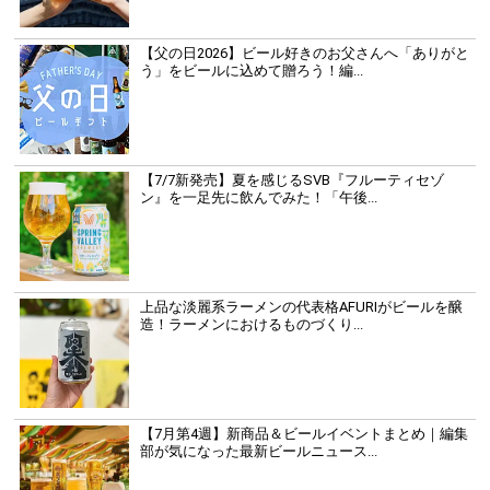
【父の日2026】ビール好きのお父さんへ「ありがと
う」をビールに込めて贈ろう！編...
【7/7新発売】夏を感じるSVB『フルーティセゾ
ン』を一足先に飲んでみた！「午後...
上品な淡麗系ラーメンの代表格AFURIがビールを醸
造！ラーメンにおけるものづくり...
【7月第4週】新商品＆ビールイベントまとめ｜編集
部が気になった最新ビールニュース...