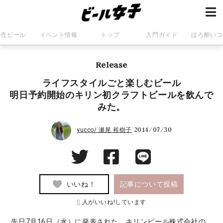
発売ビール
イベント情報
トップ
入門ガイド
ほろ酔いコ
Release
ライフスタイルごと楽しむビール
明日予約開始のキリン初クラフトビールを飲んで
みた。
2014/07/30
yucco/ 瀬尾 裕樹子
いいね！
記事について投稿
0
人がいいね!しています
先日7月16日（水）に発表
された、キリンビール株式会社の