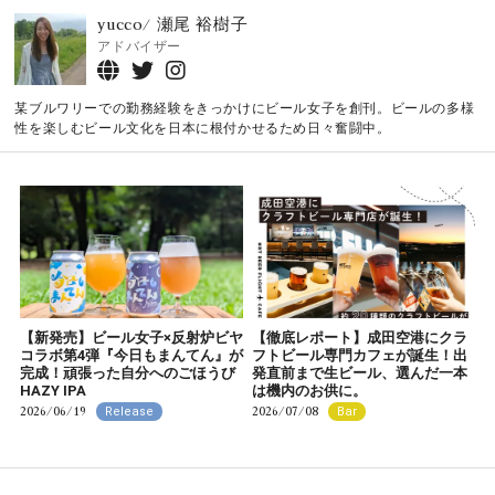
yucco/ 瀬尾 裕樹子
アドバイザー
某ブルワリーでの勤務経験をきっかけにビール女子を創刊。ビールの多様
性を楽しむビール文化を日本に根付かせるため日々奮闘中。
【新発売】ビール女子×反射炉ビヤ
【徹底レポート】成田空港にクラ
コラボ第4弾『今日もまんてん』が
フトビール専門カフェが誕生！出
完成！頑張った自分へのごほうび
発直前まで生ビール、選んだ一本
HAZY IPA
は機内のお供に。
2026/06/19
2026/07/08
Release
Bar