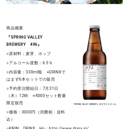
商品概要
『SPRING VALLEY
BREWERY 496』
○原材料：麦芽、ホップ
○アルコール度数：6.5％
○内容量：330ml瓶 ※DRINXで
はまず6本セットでの販売
○予約受注開始日：7月31日
（木）12時 ※4000セット数量
限定販売
○価格：3000円（消費税・送料
込）
○KIRIN DRINX Hp：
http://www.drinx.jp/