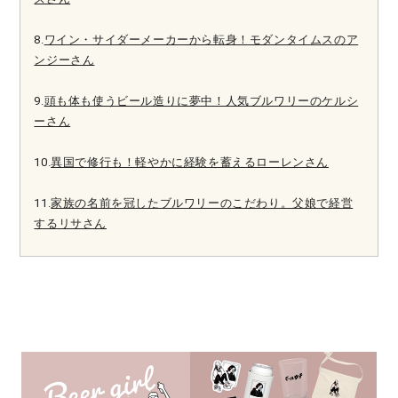
8.
ワイン・サイダーメーカーから転身！モダンタイムスのア
ンジーさん
9.
頭も体も使うビール造りに夢中！人気ブルワリーのケルシ
ーさん
10.
異国で修行も！軽やかに経験を蓄えるローレンさん
11.
家族の名前を冠したブルワリーのこだわり。父娘で経営
するリサさん