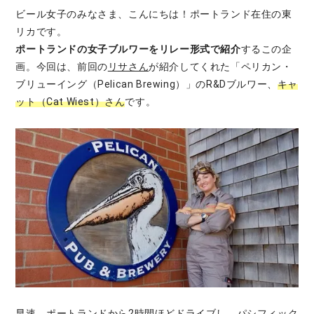
ビール女子のみなさま、こんにちは！ポートランド在住の東
リカです。
ポートランドの女子ブルワーをリレー形式で紹介
するこの企
画。今回は、前回の
リサさん
が紹介してくれた「ペリカン・
ブリューイング（Pelican Brewing）」のR&Dブルワー、
キャ
ット（Cat Wiest）さん
です。
早速、ポートランドから2時間ほどドライブし、パシフィック