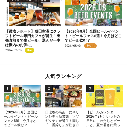
【徹底レポート】成田空港にクラ
【2026年8月】全国ビールイベン
フトビール専門カフェが誕生！出
ト・ビールフェス8選！今月はどこ
発直前まで生ビール、選んだ一本
でビール飲む？
は機内のお供に。
2026/08/04
Event
2026/07/08
Bar
人気ランキング
【2026年8月】全国ビ
日比谷の高架下にキリ
【ビールカレンダー
ールイベント・ビール
ンシティ新業態「ソソ
2026年8月】いつもの
フェス8選！今月はどこ
ギタテ」が誕生！同じ
日常に、わたしとビー
でビール飲む？
「一番搾り」が注ぎ方
ルと。夏の暑さに乗っ