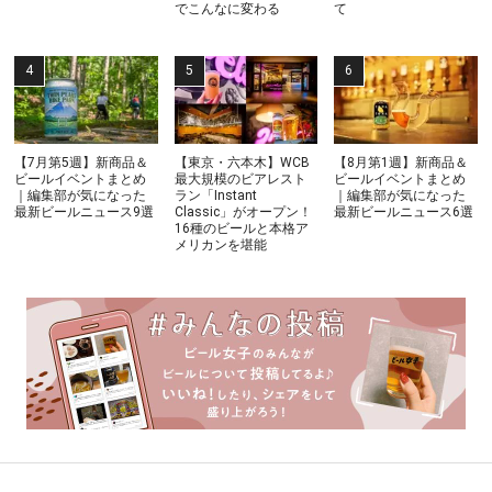
でこんなに変わる
て
【7月第5週】新商品＆
【東京・六本木】WCB
【8月第1週】新商品＆
ビールイベントまとめ
最大規模のビアレスト
ビールイベントまとめ
｜編集部が気になった
ラン「Instant
｜編集部が気になった
最新ビールニュース9選
Classic」がオープン！
最新ビールニュース6選
16種のビールと本格ア
メリカンを堪能