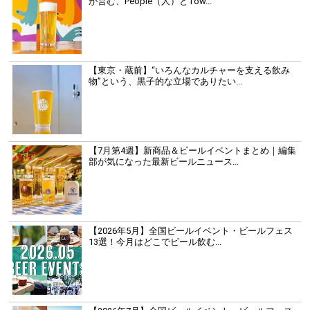
が営む、People（人）とTow...
【東京・蔵前】“いろんなカルチャーを支える飲み
物”という、黒子的な立場でありたい...
【7月第4週】新商品＆ビールイベントまとめ｜編集
部が気になった最新ビールニュース...
【2026年5月】全国ビールイベント・ビールフェス
13選！今月はどこでビール飲む...