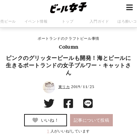
発売ビール
イベント情報
トップ
入門ガイド
ほろ酔いコ
ポートランドのクラフトビール事情
Column
ピンクのグリッタービールも開発！海とビールに
生きるポートランドの女子ブルワー・キャットさ
ん
2019/11/25
東リカ
いいね！
記事について投稿
1
人がいいね!しています