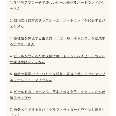
1.
学術的アプローチで楽しいビールを作るポートランドのリ
ーさん
2.
自宅には自前のタップルーム！ポートランドを代表するジ
ェンさん
3.
多様性を体現する生き方！「ガール・ギャング」を結成す
るナタリーさん
4.
ビールをつくるため夫婦でポートランドへ！ビールづくり
の錬金術師マディさん
5.
自宅の裏庭でブルワリーを経営！家族で盛り上げるママブ
ルワーソニア・マリーさん
6.
ビール好きこそハマる、日本大好き女子・シャノンさんが
造るサイダー
7.
自分の手で造る喜び！クラフトサイダーとワインを造るリ
ズさん