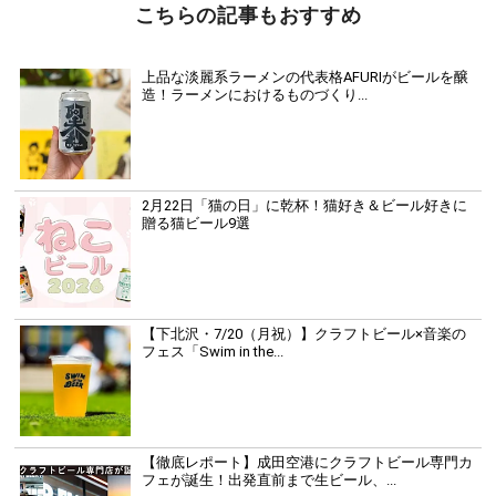
こちらの記事もおすすめ
上品な淡麗系ラーメンの代表格AFURIがビールを醸
造！ラーメンにおけるものづくり...
2月22日「猫の日」に乾杯！猫好き＆ビール好きに
贈る猫ビール9選
【下北沢・7/20（月祝）】クラフトビール×音楽の
フェス「Swim in the...
【徹底レポート】成田空港にクラフトビール専門カ
フェが誕生！出発直前まで生ビール、...