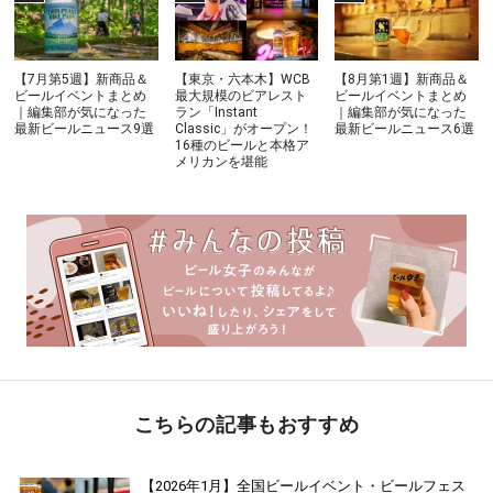
【7月第5週】新商品＆
【東京・六本木】WCB
【8月第1週】新商品＆
ビールイベントまとめ
最大規模のビアレスト
ビールイベントまとめ
｜編集部が気になった
ラン「Instant
｜編集部が気になった
最新ビールニュース9選
Classic」がオープン！
最新ビールニュース6選
16種のビールと本格ア
メリカンを堪能
こちらの記事もおすすめ
【2026年1月】全国ビールイベント・ビールフェス