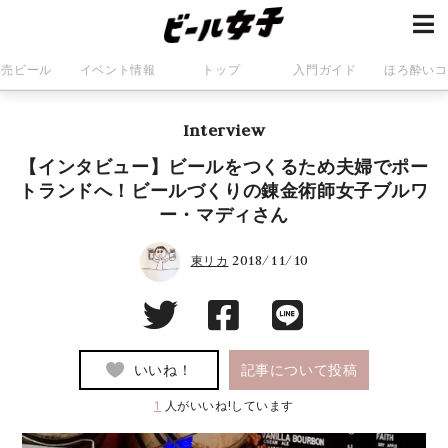
発売ビール
イベント情報
トップ
入門ガイド
ほろ酔いコ
Interview
【インタビュー】ビールをつくるため夫婦でポー
トランドへ！ビールづくりの錬金術師女子ブルワ
ー・マディさん
2018/11/10
東リカ
いいね！
記事について投稿
1
人がいいね!しています