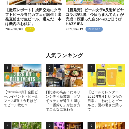
【徹底レポート】成田空港にクラ
【新発売】ビール女子×反射炉ビヤ
フトビール専門カフェが誕生！出
コラボ第4弾『今日もまんてん』が
発直前まで生ビール、選んだ一本
完成！頑張った自分へのごほうび
は機内のお供に。
HAZY IPA
2026/07/08
2026/06/19
Bar
Release
人気ランキング
【2026年8月】全国ビ
日比谷の高架下にキリ
【ビールカレンダー
ールイベント・ビール
ンシティ新業態「ソソ
2026年8月】いつもの
フェス8選！今月はどこ
ギタテ」が誕生！同じ
日常に、わたしとビー
でビール飲む？
「一番搾り」が注ぎ方
ルと。夏の暑さに乗っ
でこんなに変わる
て