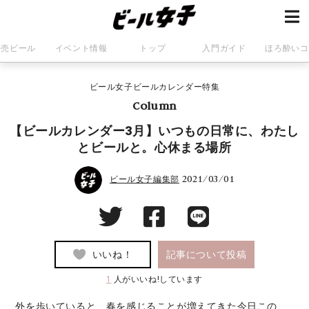
発売ビール
イベント情報
トップ
入門ガイド
ほろ酔いコ
ビール女子ビールカレンダー特集
Column
【ビールカレンダー3月】いつもの日常に、わたし
とビールと。心休まる場所
2021/03/01
ビール女子編集部
いいね！
記事について投稿
1
人がいいね!しています
外を歩いていると、春を感じることが増えてきた今日この