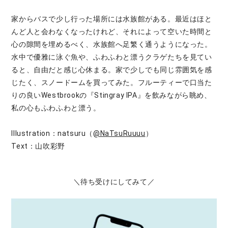
家からバスで少し行った場所には水族館がある。最近はほと
んど人と会わなくなったけれど、それによって空いた時間と
心の隙間を埋めるべく、水族館へ足繁く通うようになった。
水中で優雅に泳ぐ魚や、ふわふわと漂うクラゲたちを見てい
ると、自由だと感じ心休まる。家で少しでも同じ雰囲気を感
じたく、スノードームを買ってみた。フルーティーで口当た
りの良いWestbrookの『Stingray IPA』を飲みながら眺め、
私の心もふわふわと漂う。
Illustration：natsuru（
@NaTsuRuuuu
）
Text：山吹彩野
＼待ち受けにしてみて／