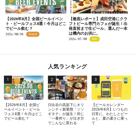
【2026年8月】全国ビールイベン
【徹底レポート】成田空港にクラ
ト・ビールフェス8選！今月はどこ
フトビール専門カフェが誕生！出
でビール飲む？
発直前まで生ビール、選んだ一本
は機内のお供に。
2026/08/04
Event
2026/07/08
Bar
人気ランキング
【2026年8月】全国ビ
日比谷の高架下にキリ
【ビールカレンダー
ールイベント・ビール
ンシティ新業態「ソソ
2026年8月】いつもの
フェス8選！今月はどこ
ギタテ」が誕生！同じ
日常に、わたしとビー
でビール飲む？
「一番搾り」が注ぎ方
ルと。夏の暑さに乗っ
でこんなに変わる
て