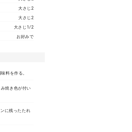
大さじ2
大さじ2
大さじ1/2
お好みで
調味料を作る。
じみ焼き色が付い
パンに残ったたれ