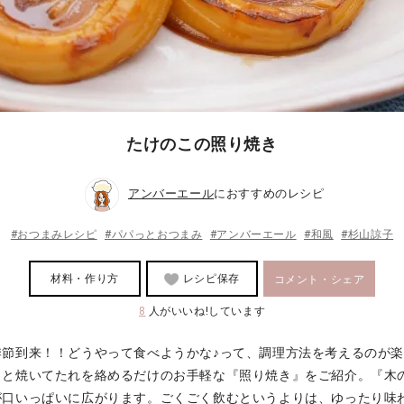
たけのこの照り焼き
アンバーエール
におすすめのレシピ
#おつまみレシピ
#パパっとおつまみ
#アンバーエール
#和風
#杉山諒子
材料・作り方
レシピ保存
コメント・シェア
8
人がいいね!しています
季節到来！！どうやって食べようかな♪って、調理方法を考えるのが
っと焼いてたれを絡めるだけのお手軽な『照り焼き』をご紹介。『木
が口いっぱいに広がります。ごくごく飲むというよりは、ゆったり味