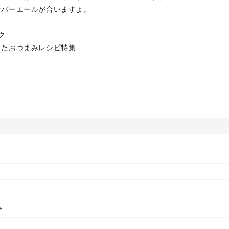
ンバーエールが合いますよ。
ク
ったおつまみレシピ特集
）
>