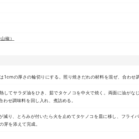
粉山椒）
は1cmの厚さの輪切りにする。照り焼きだれの材料を混ぜ、合わせ
熱してサラダ油をひき、茹でタケノコを中火で焼く。両面に油がな
1の合わせ調味料を回し入れ、煮詰める。
水分が減り、とろみが付いたら火を止めてタケノコを皿に移し、フライ
の芽を添えて完成。