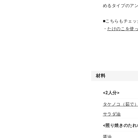
めるタイプのア
■こちらもチェッ
・
たけのこを使
材料
<2人分>
タケノコ（茹で
サラダ油
<照り焼きのたれ
醤油