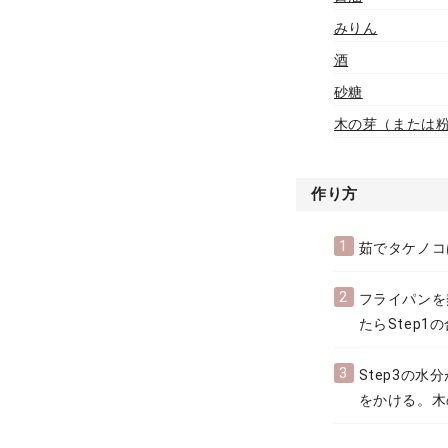
みりん
酒
砂糖
木の芽（または
作り方
1
茹でタケノコ
2
フライパンを
たらStep
3
Step3の
をかける。木