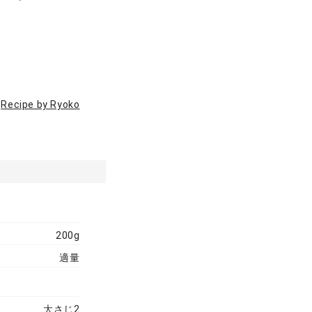
Recipe by Ryoko
200g
適量
大さじ2