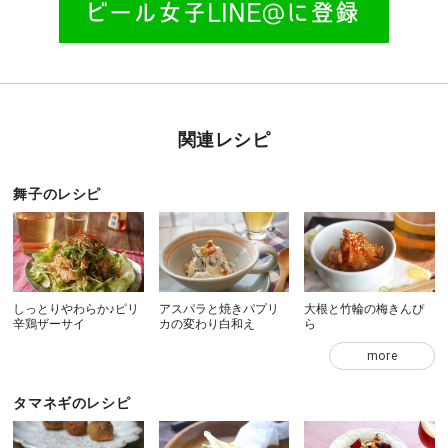
関連レシピ
舞子のレシピ
しっとりやわらか♪ピリ
アスパラと焼きパプリ
大根と竹輪の梅きんぴ
辛鶏ザーサイ
カの変わり白和え
ら
more
タマネギのレシピ