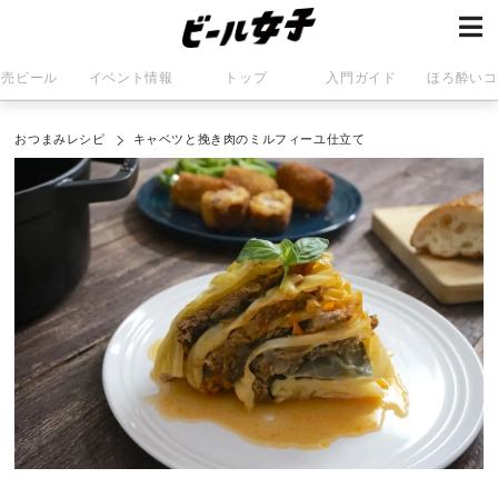
発売ビール
イベント情報
トップ
入門ガイド
ほろ酔いコ
おつまみレシピ
キャベツと挽き肉のミルフィーユ仕立て