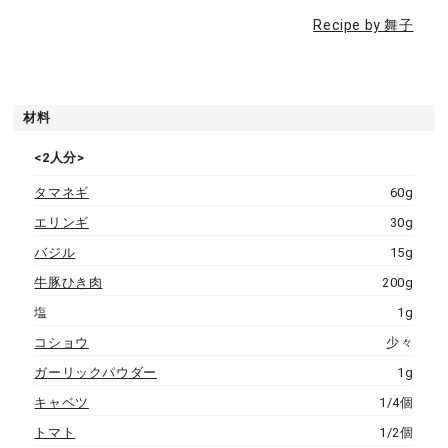
Recipe by 舞子
材料
<2人分>
タマネギ
60g
エリンギ
30g
バジル
15g
牛豚ひき肉
200g
塩
1g
コショウ
少々
ガーリックパウダー
1g
キャベツ
1/4個
トマト
1/2個