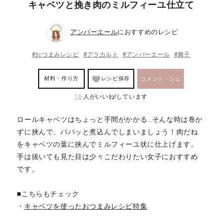
キャベツと挽き肉のミルフィーユ仕立て
アンバーエール
におすすめのレシピ
#おつまみレシピ
#アラカルト
#アンバーエール
#舞子
材料・作り方
レシピ保存
コメント・シェ
16
人がいいね!しています
ア
ロールキャベツはちょっと手間がかかる…そんな時は巻か
ずに挟んで、パパッと煮込んでしまいましょう！肉だね
をキャベツの葉に挟んでミルフィーユ状に仕上げます。
手は抜いても見た目は少々こだわりたい女子におすすめ
です。
■こちらもチェック
・
キャベツを使ったおつまみレシピ特集