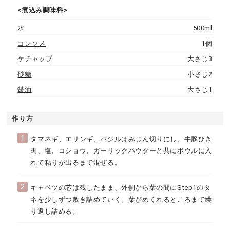
<煮込み調味料>
水
500ml
コンソメ
1個
ケチャップ
大さじ3
砂糖
小さじ2
醤油
大さじ1
作り方
1
タマネギ、エリンギ、バジルはみじん切りにし、牛豚ひき
肉、塩、コショウ、ガーリックパウダーと共にボウルに入
れて粘りが出るまで混ぜる。
2
キャベツの芯は残したまま、外側から葉の間にStep1のタ
ネを少しずつ敷き詰めていく。葉がめくれるところまで繰
り返し詰める。