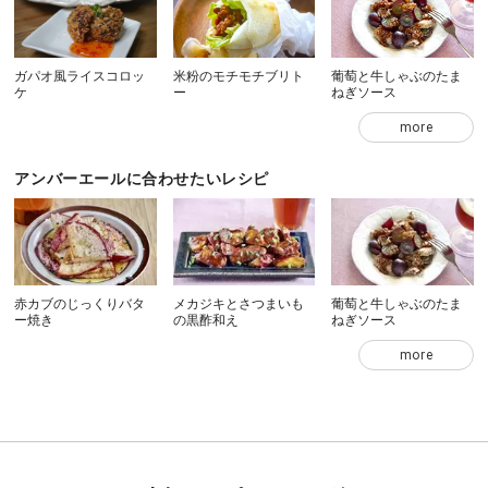
ガパオ風ライスコロッ
米粉のモチモチブリト
葡萄と牛しゃぶのたま
ケ
ー
ねぎソース
more
アンバーエールに合わせたいレシピ
赤カブのじっくりバタ
メカジキとさつまいも
葡萄と牛しゃぶのたま
ー焼き
の黒酢和え
ねぎソース
more