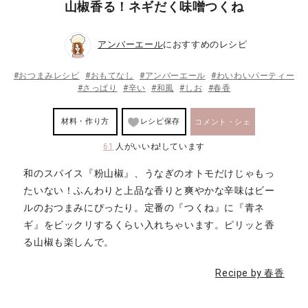
山椒香る！ネギだく味噌つくね
アンバーエール
におすすめのレシピ
#おつまみレシピ
#おもてなし
#アンバーエール
#わいわいパーティー
#さっぱり
#辛い
#和風
#しお
#春香
材料・作り方
レシピ保存
コメント・シェ
61
人がいいね!しています
ア
和のスパイス『粉山椒』、うなぎのオトモだけじゃもっ
たいない！ふんわりと上品な香りと爽やかな辛味はビー
ルのおつまみにぴったり。定番の『つくね』に『青ネ
ギ』をビックリするくらい入れちゃいます。ピリッと香
る山椒も楽しんで。
Recipe by 春香