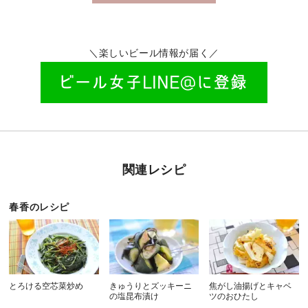
＼楽しいビール情報が届く／
関連レシピ
春香のレシピ
とろける空芯菜炒め
きゅうりとズッキーニ
焦がし油揚げとキャベ
の塩昆布漬け
ツのおひたし