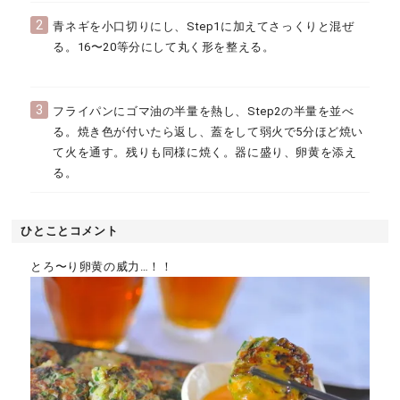
2
青ネギを小口切りにし、Step1に加えてさっくりと混ぜ
る。16〜20等分にして丸く形を整える。
3
フライパンにゴマ油の半量を熱し、Step2の半量を並べ
る。焼き色が付いたら返し、蓋をして弱火で5分ほど焼い
て火を通す。残りも同様に焼く。器に盛り、卵黄を添え
る。
ひとことコメント
とろ〜り卵黄の威力…！！