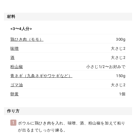
材料
<3〜4人分>
鶏ひき肉（モモ）
300g
味噌
大さじ2
酒
大さじ2
粉山椒
小さじ1/2〜お好みで
青ネギ（九条ネギやワケギなど）
150g
ゴマ油
大さじ2
卵黄
1個
作り方
1
ボウルに鶏ひき肉を入れ、味噌、酒、粉山椒を加えて粘り
が出るまでしっかり練る。