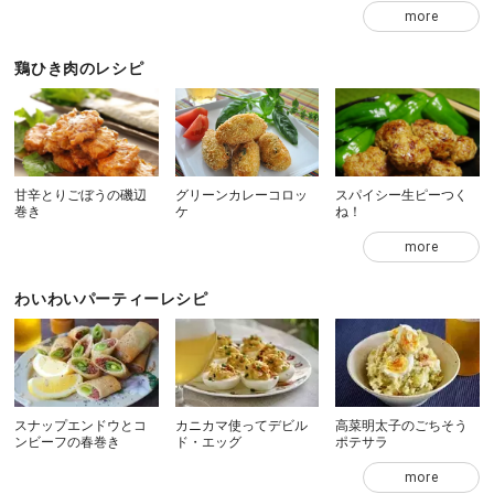
more
鶏ひき肉のレシピ
甘辛とりごぼうの磯辺
グリーンカレーコロッ
スパイシー生ピーつく
巻き
ケ
ね！
more
わいわいパーティーレシピ
スナップエンドウとコ
カニカマ使ってデビル
高菜明太子のごちそう
ンビーフの春巻き
ド・エッグ
ポテサラ
more