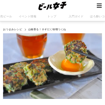
発売ビール
イベント情報
トップ
入門ガイド
ほろ酔いコ
おつまみレシピ
山椒香る！ネギだく味噌つくね