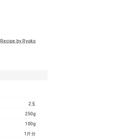
Recipe by Ryoko
2玉
250g
100g
1片分