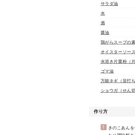
サラダ油
水
酒
醤油
鶏がらスープの
オイスターソー
水溶き片栗粉（片
ゴマ油
万能ネギ（笹打
ショウガ（せん
作り方
1
きのこあんを