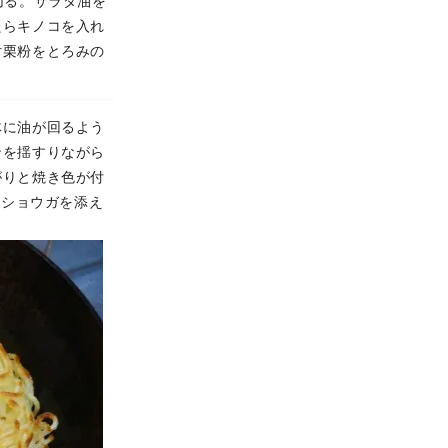
切る。サラダ油を
たらキノコを入れ
片栗粉をとろみの
体に油が回るよう
ンを揺すりながら
がりと焼き色が付
とショウガを添え