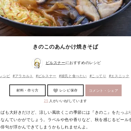
きのこのあんかけ焼きそば
ピルスナー
におすすめのレシピ
レシピ
#アラカルト
#ピルスナー
#彼氏と食べたい
#こってり
#エスニック
材料・作り方
レシピ保存
コメント・シェア
25
人がいいね!しています
そばも大好きだけど、涼しい風吹くこの季節には『きのこ』をたっぷ
』なんていかがでしょう。ラベルや色や香りなど、秋を感じるビール
い俳句が浮かんできてしまうかもしれませんよ。