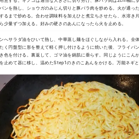
用意する。キノコは適当な大きさに切り分け、豚バラ肉は2cm幅に
パンを熱し、ショウガのみじん切りと豚バラ肉を炒める。火が通っ
するまで炒める。合わせ調味料を加えひと煮立ちさせたら、水溶き
ら少量ずつ加える。好みの硬さのあんになったら火を止める。
ンへサラダ油をひいて熱し、中華蒸し麺をほぐしながら入れる。全
たく円盤型に形を整えて軽く押し付けるように焼いた後、フライパ
き色を付ける。裏返して、ゴマ油を鍋肌に垂らす。同じようにこん
を止めて器に移し、温めたStep1のきのこあんをかける。万能ネギ