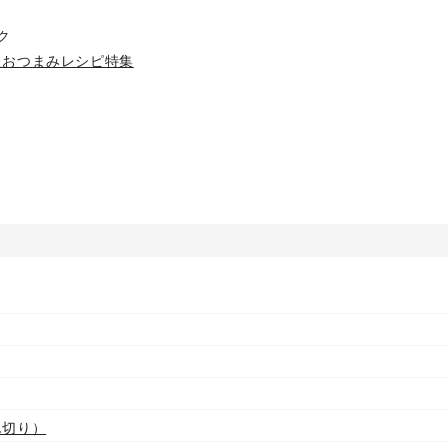
ク
たおつまみレシピ特集
ん切り）