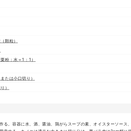
素（顆粒）
ス
栗粉：水＝1：1）
ちまたは小口切り）
切り）
作る。容器に水、酒、醤油、鶏がらスープの素、オイスターソース