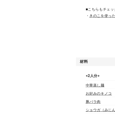
■こちらもチェッ
・
きのこを使っ
材料
<2人分>
中華蒸し麺
お好みのキノコ
豚バラ肉
ショウガ（みじ