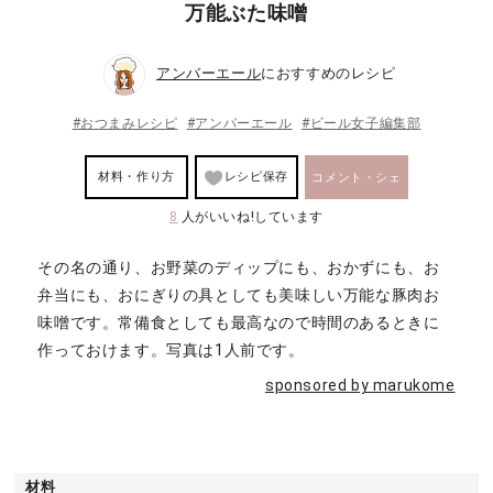
万能ぶた味噌
アンバーエール
におすすめのレシピ
#おつまみレシピ
#アンバーエール
#ビール女子編集部
材料・作り方
レシピ保存
コメント・シェ
8
人がいいね!しています
ア
その名の通り、お野菜のディップにも、おかずにも、お
弁当にも、おにぎりの具としても美味しい万能な豚肉お
味噌です。常備食としても最高なので時間のあるときに
作っておけます。写真は1人前です。
sponsored by marukome
材料