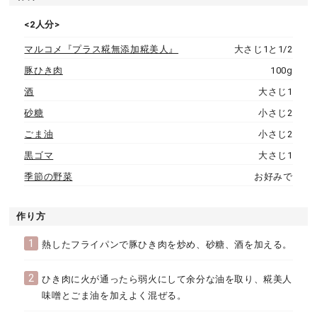
<2人分>
マルコメ『プラス糀無添加糀美人』
大さじ1と1/2
豚ひき肉
100g
酒
大さじ1
砂糖
小さじ2
ごま油
小さじ2
黒ゴマ
大さじ1
季節の野菜
お好みで
作り方
1
熱したフライパンで豚ひき肉を炒め、砂糖、酒を加える。
2
ひき肉に火が通ったら弱火にして余分な油を取り、糀美人
味噌とごま油を加えよく混ぜる。