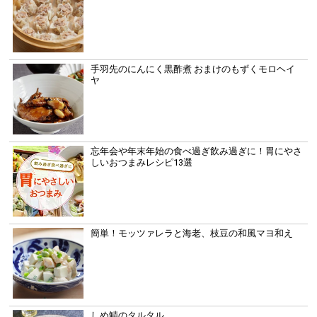
手羽先のにんにく黒酢煮 おまけのもずくモロヘイ
ヤ
忘年会や年末年始の食べ過ぎ飲み過ぎに！胃にやさ
しいおつまみレシピ13選
簡単！モッツァレラと海老、枝豆の和風マヨ和え
しめ鯖のタルタル