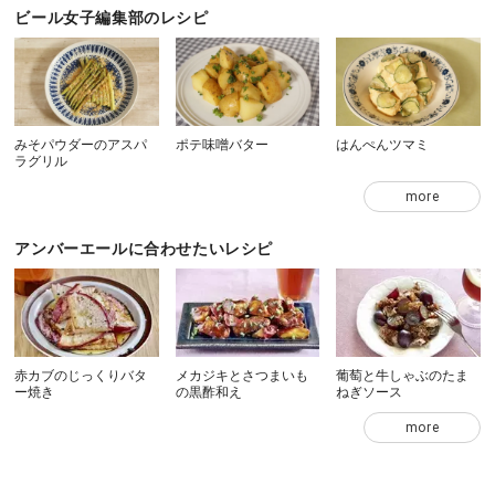
ビール女子編集部のレシピ
みそパウダーのアスパ
ポテ味噌バター
はんぺんツマミ
ラグリル
more
アンバーエールに合わせたいレシピ
赤カブのじっくりバタ
メカジキとさつまいも
葡萄と牛しゃぶのたま
ー焼き
の黒酢和え
ねぎソース
more