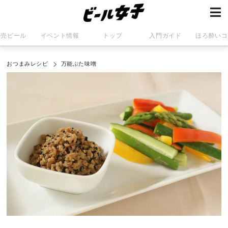
発売ビール
イベント情報
トップ
入門ガイド
ほろ酔いコ
おつまみレシピ
万能ぶた味噌