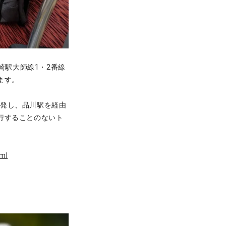
崎駅大師線1・2番線
ます。
出発し、品川駅を経由
行することのないト
ml