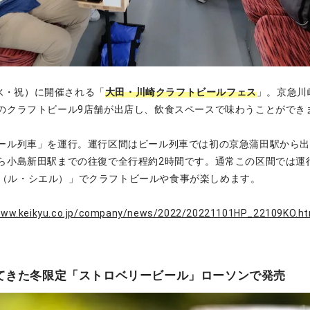
日（水・祝）に開催される「
大田・川崎クラフトビールフェス
」。京急川
のクラフトビール9店舗が出店し、飲食スペースで味わうことができ
ール列車」を運行。運行区間はビール列車では初の京急蒲田駅から
ら小島新田駅までの往復で全行程約2時間です。通常この区間では運
iel（ル・シエル）」でクラフトビールや食事が楽しめます。
www.keikyu.co.jp/company/news/2022/20221101HP_22109KO.ht
てきた冬限定「ストロベリービール」ローソンで発売