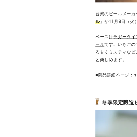
台湾のビールメーカー「Ta
ル
』が11月8日（火
ベースは
ラガータイ
ール
です。いちごの
る甘くミスティなピ
と楽しめます。
■商品詳細ページ：
h
冬季限定醸造ビ