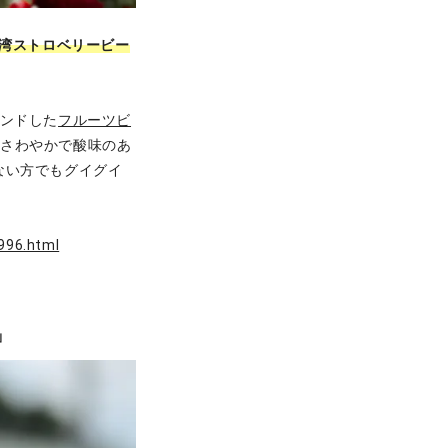
湾ストロベリービー
レンドした
フルーツビ
、さわやかで酸味のあ
ない方でもグイグイ
996.html
」