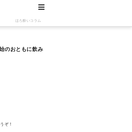
ほろ酔いコラム
年始のおともに飲み
どうぞ！