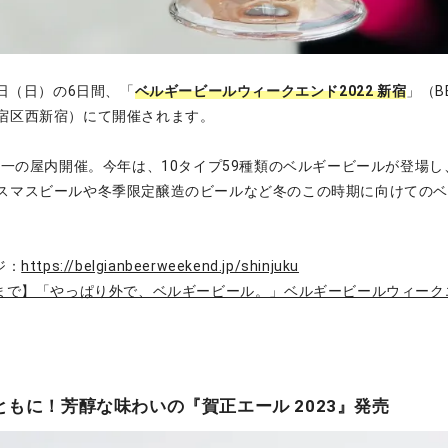
1日（日）の6日間、「
ベルギービールウィークエンド2022 新宿
」（B
宿区西新宿）にて開催されます。
唯一の屋内開催。今年は、10タイプ59種類のベルギービールが登場し
スマスビールや冬季限定醸造のビールなど冬のこの時期に向けてのベ
ジ：
https://belgianbeerweekend.jp/shinjuku
日まで】「やっぱり外で、ベルギービール。」ベルギービールウィークエ
もに！芳醇な味わいの『賀正エール 2023』発売